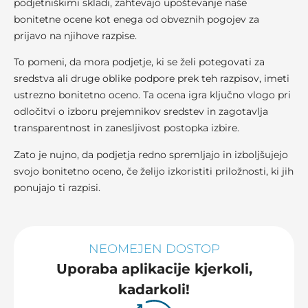
podjetniškimi skladi, zahtevajo upoštevanje naše
bonitetne ocene kot enega od obveznih pogojev za
prijavo na njihove razpise.
To pomeni, da mora podjetje, ki se želi potegovati za
sredstva ali druge oblike podpore prek teh razpisov, imeti
ustrezno bonitetno oceno. Ta ocena igra ključno vlogo pri
odločitvi o izboru prejemnikov sredstev in zagotavlja
transparentnost in zanesljivost postopka izbire.
Zato je nujno, da podjetja redno spremljajo in izboljšujejo
svojo bonitetno oceno, če želijo izkoristiti priložnosti, ki jih
ponujajo ti razpisi.
NEOMEJEN DOSTOP
Uporaba aplikacije kjerkoli,
kadarkoli!