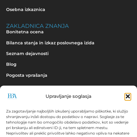
Osebna izkaznica
ZAKLADNICA ZNANJA
Bonitetna ocena
Bilanca stanja in izkaz poslovnega izida
Seznam dejavnosti
Blog
Pogosta vprašanja
Upravljanje soglasja
Povpraševanje
Za zagotavljanje najboljših izkušenj uporabljamo piškotke, ki služijo
shranjevanju in/ali dostopu do podatkov o napravi. Soglasje za te
tehnologije nam bo omogočilo obdelavo podatkov, kot so vedenje
pri brskanju ali edinstveni ID-ji, na tem spletnem mestu.
Neprivolitev ali preklic privolitve lahko negativno vpliva na nekatere