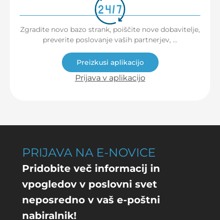
Zgradite novo bazo strank, poiščite nove dobavitelje,
preverite poslovanje vaših partnerjev, …
Preizkusi aplikacijo
Prijava v aplikacijo
PRIJAVA NA E-NOVICE
Pridobite več informacij in
vpogledov v poslovni svet
neposredno v vaš e-poštni
nabiralnik!