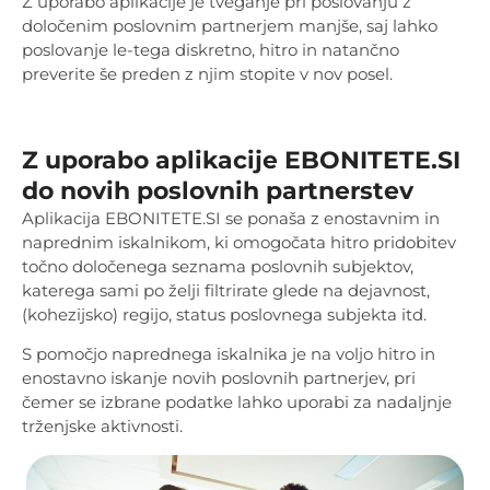
Z uporabo aplikacije je tveganje pri poslovanju z
določenim poslovnim partnerjem manjše, saj lahko
poslovanje le-tega diskretno, hitro in natančno
preverite še preden z njim stopite v nov posel.
Z uporabo aplikacije EBONITETE.SI
do novih poslovnih partnerstev
Aplikacija EBONITETE.SI se ponaša z enostavnim in
naprednim iskalnikom, ki omogočata hitro pridobitev
točno določenega seznama poslovnih subjektov,
katerega sami po želji filtrirate glede na dejavnost,
(kohezijsko) regijo, status poslovnega subjekta itd.
S pomočjo naprednega iskalnika je na voljo hitro in
enostavno iskanje novih poslovnih partnerjev, pri
čemer se izbrane podatke lahko uporabi za nadaljnje
trženjske aktivnosti.