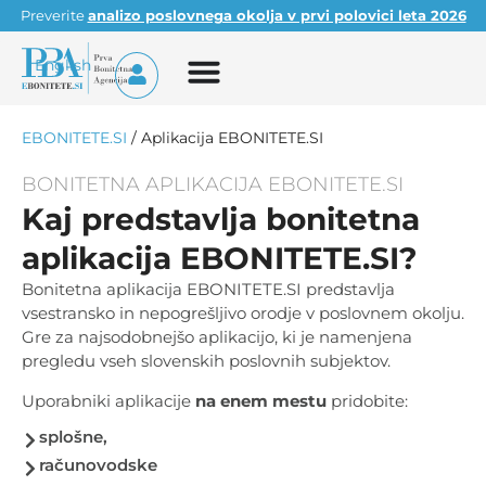
Preverite
analizo poslovnega okolja v prvi polovici leta 2026
English
EBONITETE.SI
/
Aplikacija EBONITETE.SI
BONITETNA APLIKACIJA EBONITETE.SI
Kaj predstavlja bonitetna
aplikacija EBONITETE.SI?
Bonitetna aplikacija EBONITETE.SI predstavlja
vsestransko in nepogrešljivo orodje v poslovnem okolju.
Gre za najsodobnejšo aplikacijo, ki je namenjena
pregledu vseh slovenskih poslovnih subjektov.
Uporabniki aplikacije
na enem mestu
pridobite:
splošne,
računovodske