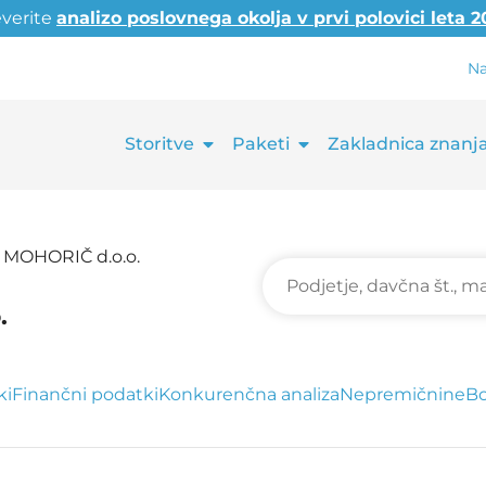
everite
analizo poslovnega okolja v prvi polovici leta 
Na
Storitve
Paketi
Zakladnica znanj
MOHORIČ d.o.o.
.
ki
Finančni podatki
Konkurenčna analiza
Nepremičnine
Bo