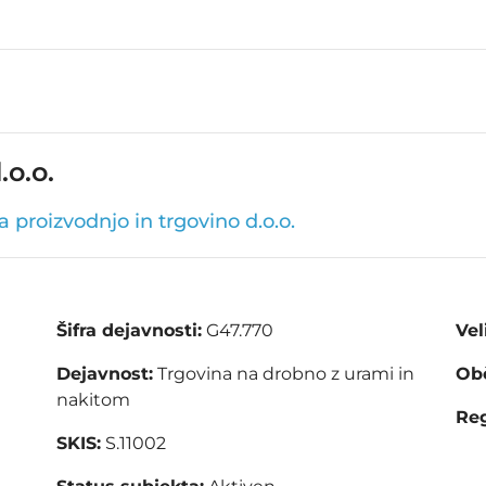
o.o.
roizvodnjo in trgovino d.o.o.
Šifra dejavnosti:
G47.770
Vel
Dejavnost:
Trgovina na drobno z urami in
Obč
nakitom
Reg
SKIS:
S.11002