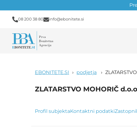
Pr
08 200 38 80
info@ebonitete.si
EBONITETE.SI
podjetja
ZLATARSTVO 
ZLATARSTVO MOHORIČ d.o.o
Profil subjekta
Kontaktni podatki
Zastopni