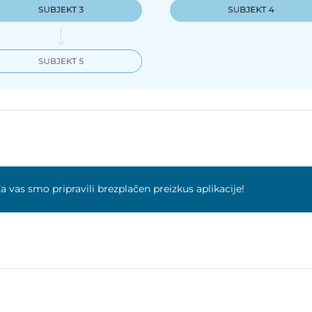
a vas smo pripravili brezplačen preizkus aplikacije!