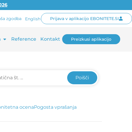
2026
ša zgodba
Prijava v aplikacijo EBONITETE.SI
English
a
Reference
Kontakt
Preizkusi aplikacijo
Poišči
nitetna ocena
Pogosta vprašanja