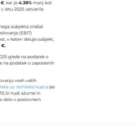
 €
, kar je
4.38%
manj kot
e v letu 2025 ustvarila
vnega subjekta znašal:
slovanja (EBIT)
t, v kateri deluje subjekt,
 €.
 2025 glede na podatek o
e na podatek o zaposlenih
ovanju vseh vaših
tete oz. boniteta kupca
po
E.SI nudi ažurne in
no delo v poslovnem