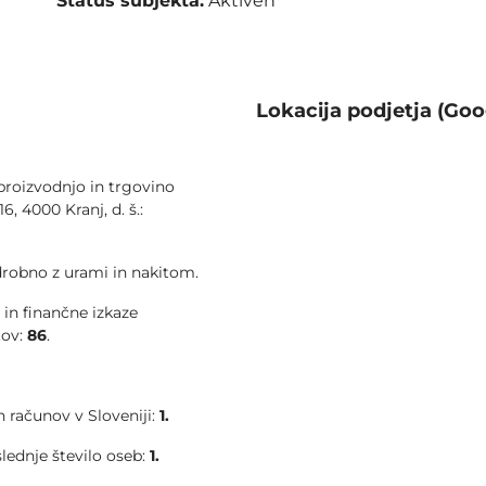
Status subjekta:
Aktiven
Lokacija podjetja (Goo
oizvodnjo in trgovino
6, 4000 Kranj, d. š.:
drobno z urami in nakitom.
 in finančne izkaze
tov:
86
.
 računov v Sloveniji:
1.
slednje število oseb:
1.