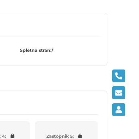
Spletna stran:
/
 4:
Zastopnik 5: