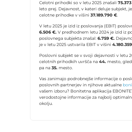
Celotni prihodki so v letu 2025 znašali
75.373
leto prej. Dejavnost, v kateri deluje subjekt, j
celotne prihodke v višini
37.189.790 €
.
V letu 2025 je izid iz poslovanja (EBIT) poslo
6.506 €.
V predhodnem letu 2024 je izid iz po
poslovnega subjekta znašal:
6.759 €.
Dejavnos
je v letu 2025 ustvarila EBIT v višini
4.180.359
Poslovni subjekt se v svoji dejavnosti v letu
celotnih prihodkih uvršča na
44.
mesto, gled
pa na
35.
mesto.
Vas zanimajo podrobnejše informacije o posl
poslovnih partnerjev in njihove aktualne
boni
vašem izboru? Bonitetna aplikacija EBONITET
verodostojne informacije za najbolj optimal
okolju.