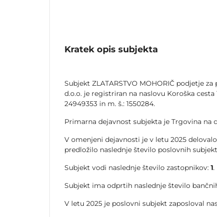
Kratek opis subjekta
Subjekt ZLATARSTVO MOHORIČ podjetje za pr
d.o.o. je registriran na naslovu Koroška cesta 1
24949353 in m. š.: 1550284.
Primarna dejavnost subjekta je Trgovina na 
V omenjeni dejavnosti je v letu 2025 delovalo
predložilo naslednje število poslovnih subjek
Subjekt vodi naslednje število zastopnikov:
1
.
Subjekt ima odprtih naslednje število bančnih
V letu 2025 je poslovni subjekt zaposloval na