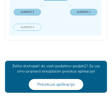
Želite dostopati do vseh podatkov podjetij? Za vas
smo pripravili brezplačen preizkus aplikacije!
Preizkusi aplikacijo