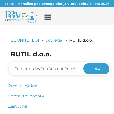
Preverite
analizo poslovnega okolja v prvi polovici leta 2026
English
EBONITETE.SI
podjetja
RUTIL d.o.o.
RUTIL d.o.o.
Poišči
Profil subjekta
Kontaktni podatki
Zastopniki