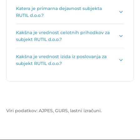
Število zaposlenih je:
4
.
Katera je primarna dejavnost subjekta
RUTIL d.o.o.?
Primarna dejavnost subjekta RUTIL d.o.o. je
Kakšna je vrednost celotnih prihodkov za
Trgovina na drobno z urami in nakitom
.
subjekt RUTIL d.o.o.?
Vrednost celotnih prihodkov za subjekt RUTIL
Kakšna je vrednost izida iz poslovanja za
d.o.o. je
328.919 €
.
subjekt RUTIL d.o.o.?
Vrednost izida poslovanja za subjekt RUTIL d.o.o.
je
1.834 €
.
Viri podatkov: AJPES, GURS, lastni izračuni.