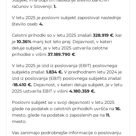
Subjekt ima odprtih naslednje število bančnih
računov v Sloveniji:
1.
V letu 2025 je poslovni subjekt zaposloval naslednje
število oseb:
4.
Celotni prihodki so v letu 2025 znašali
328.919 €
, kar
je
10.36%
manj kot leto prej. Dejavnost, v kateri
deluje subjekt, je v letu 2025 ustvarila celotne
prihodke v višini
37.189.790 €
.
V letu 2025 je izid iz poslovanja (EBIT) poslovnega
subjekta znašal:
1.834 €.
V predhodnem letu 2024 je
izid iz poslovanja (EBIT) poslovnega subjekta znašal:
-18.410 €.
Dejavnost, v kateri deluje subjekt, je v letu
2025 ustvarila EBIT v višini
4.180.359 €.
Poslovni subjekt se v svoji dejavnosti v letu 2025
glede na podatek o celotnih prihodkih uvršča na
16.
mesto, glede na podatek o zaposlenih pa na
11.
mesto.
Vas zanimajo podrobnejše informacije o poslovanju