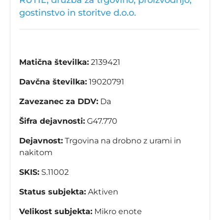
RUTIL, družba za trgovino, proizvodnjo,
gostinstvo in storitve d.o.o.
Matična številka:
2139421
Davčna številka:
19020791
Zavezanec za DDV:
Da
Šifra dejavnosti:
G47.770
Dejavnost:
Trgovina na drobno z urami in
nakitom
SKIS:
S.11002
Status subjekta:
Aktiven
Velikost subjekta:
Mikro enote