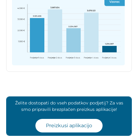
Želite dostopati do vseh podatkov podjetij? Za vas
smo pripravili brezplačen preizkus aplikacije!
Preizkusi aplikacijo