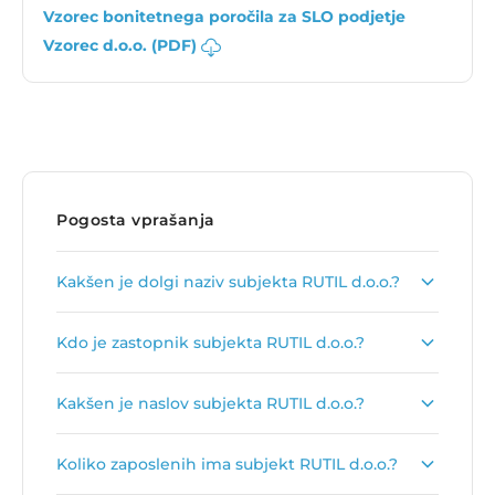
Vzorec bonitetnega poročila za SLO podjetje
Vzorec d.o.o. (PDF)
Pogosta vprašanja
Kakšen je dolgi naziv subjekta RUTIL d.o.o.?
Dolgi naziv subjekta je
RUTIL, družba za
Kdo je zastopnik subjekta RUTIL d.o.o.?
trgovino, proizvodnjo, gostinstvo in storitve
d.o.o.
.
Zastopnik podjetja je
Suzana Pišek
.
Kakšen je naslov subjekta RUTIL d.o.o.?
Naslov podjetja je
Ulica heroja Šercerja 53, 2000
Koliko zaposlenih ima subjekt RUTIL d.o.o.?
Maribor
.