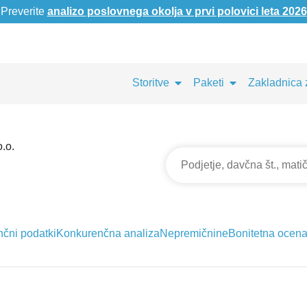
Preverite
analizo poslovnega okolja v prvi polovici leta 2026
Storitve
Paketi
Zakladnica 
.o.
nčni podatki
Konkurenčna analiza
Nepremičnine
Bonitetna ocen