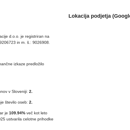
Lokacija podjetja (Googl
ije d.o.o. je registriran na
29206723 in m. š.: 9026908.
inančne izkaze predložilo
nov v Sloveniji:
2.
je število oseb:
2.
kar je
109.94%
več kot leto
2025 ustvarila celotne prihodke