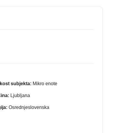
ikost subjekta:
Mikro enote
ina:
Ljubljana
ija:
Osrednjeslovenska