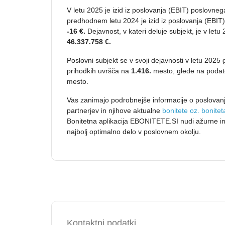
V letu 2025 je izid iz poslovanja (EBIT) poslovne
predhodnem letu 2024 je izid iz poslovanja (EBIT
-16 €.
Dejavnost, v kateri deluje subjekt, je v letu 
46.337.758 €.
Poslovni subjekt se v svoji dejavnosti v letu 2025
prihodkih uvršča na
1.416.
mesto, glede na podat
mesto.
Vas zanimajo podrobnejše informacije o poslovanj
partnerjev in njihove aktualne
bonitete oz. bonite
Bonitetna aplikacija EBONITETE.SI nudi ažurne in
najbolj optimalno delo v poslovnem okolju.
Kontaktni podatki