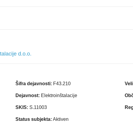
alacije d.o.o.
Šifra dejavnosti:
F43.210
Vel
Dejavnost:
Elektroinštalacije
Obč
SKIS:
S.11003
Reg
Status subjekta:
Aktiven