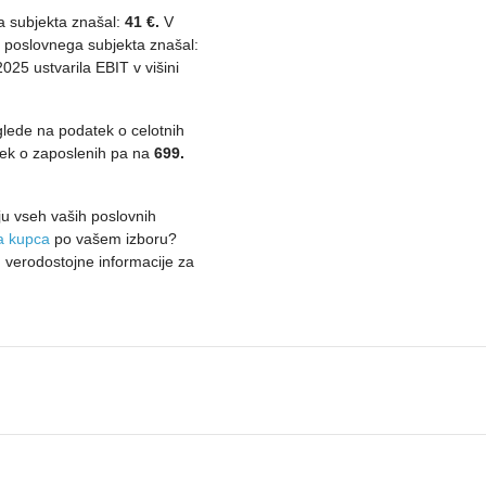
ga subjekta znašal:
41 €.
V
) poslovnega subjekta znašal:
2025 ustvarila EBIT v višini
 glede na podatek o celotnih
ek o zaposlenih pa na
699.
u vseh vaših poslovnih
ta kupca
po vašem izboru?
 verodostojne informacije za