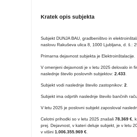
Kratek opis subjekta
Subjekt DUNJA BAU, gradbeništvo in elektroinštalac
naslovu Rakuševa ulica 8, 1000 Ljubljana, d. š.: 
Primarna dejavnost subjekta je Elektroinštalacije.
V omenjeni dejavnosti je v letu 2025 delovalo in f
naslednje število poslovnih subjektov:
2.433
.
Subjekt vodi naslednje število zastopnikov:
2
.
Subjekt ima odprtih naslednje število bančnih raču
V letu 2025 je poslovni subjekt zaposloval nasledn
Celotni prihodki so v letu 2025 znašali
78.369 €
, 
prej. Dejavnost, v kateri deluje subjekt, je v letu 
v višini
1.006.355.969 €
.