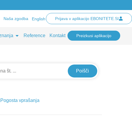
Naša zgodba
Prijava v aplikacijo EBONITETE.SI
English
znanja
Reference
Kontakt
Preizkusi aplikacijo
Poišči
a
Pogosta vprašanja