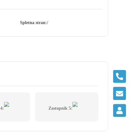
Spletna stran:
/
 4:
Zastopnik 5: