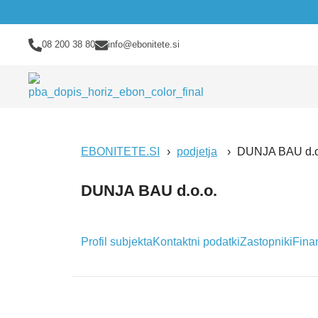
08 200 38 80
info@ebonitete.si
EBONITETE.SI
podjetja
DUNJA BAU d.o
DUNJA BAU d.o.o.
Profil subjekta
Kontaktni podatki
Zastopniki
Fina