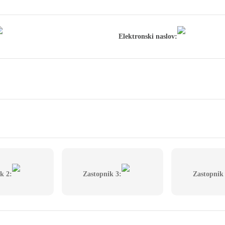
Elektronski naslov:
k 2:
Zastopnik 3:
Zastopnik