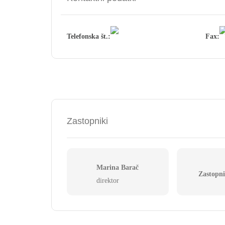
Telefonska št.:
Fax:
Zastopniki
Marina Barač
Zastopni
direktor