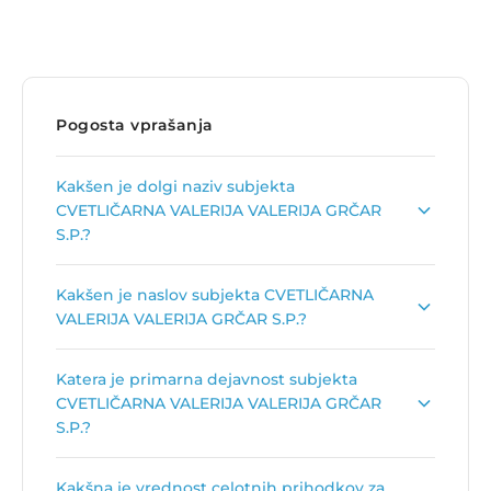
Pogosta vprašanja
Kakšen je dolgi naziv subjekta
CVETLIČARNA VALERIJA VALERIJA GRČAR
S.P.?
Dolgi naziv subjekta je
CVETLIČARNA VALERIJA
Kakšen je naslov subjekta CVETLIČARNA
GRČAR S.P.
.
VALERIJA VALERIJA GRČAR S.P.?
Naslov podjetja je
Rova, Kolovška cesta 7, 1235
Katera je primarna dejavnost subjekta
Radomlje
.
CVETLIČARNA VALERIJA VALERIJA GRČAR
S.P.?
Primarna dejavnost subjekta CVETLIČARNA
Kakšna je vrednost celotnih prihodkov za