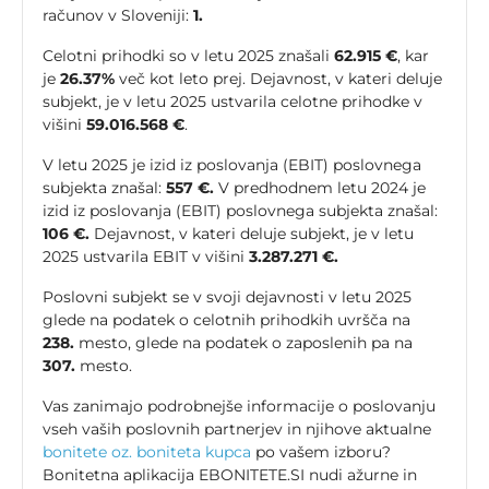
računov v Sloveniji:
1.
Celotni prihodki so v letu 2025 znašali
62.915 €
, kar
je
26.37%
več kot leto prej. Dejavnost, v kateri deluje
subjekt, je v letu 2025 ustvarila celotne prihodke v
višini
59.016.568 €
.
V letu 2025 je izid iz poslovanja (EBIT) poslovnega
subjekta znašal:
557 €.
V predhodnem letu 2024 je
izid iz poslovanja (EBIT) poslovnega subjekta znašal:
106 €.
Dejavnost, v kateri deluje subjekt, je v letu
2025 ustvarila EBIT v višini
3.287.271 €.
Poslovni subjekt se v svoji dejavnosti v letu 2025
glede na podatek o celotnih prihodkih uvršča na
238.
mesto, glede na podatek o zaposlenih pa na
307.
mesto.
Vas zanimajo podrobnejše informacije o poslovanju
vseh vaših poslovnih partnerjev in njihove aktualne
bonitete oz. boniteta kupca
po vašem izboru?
Bonitetna aplikacija EBONITETE.SI nudi ažurne in