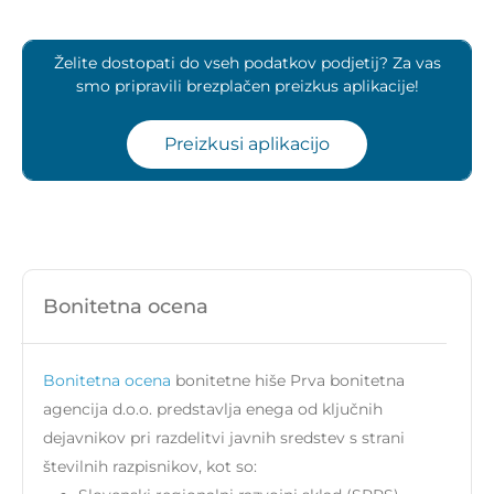
Želite dostopati do vseh podatkov podjetij? Za vas
smo pripravili brezplačen preizkus aplikacije!
Preizkusi aplikacijo
Bonitetna ocena
Bonitetna ocena
bonitetne hiše Prva bonitetna
agencija d.o.o. predstavlja enega od ključnih
dejavnikov pri razdelitvi javnih sredstev s strani
številnih razpisnikov, kot so: