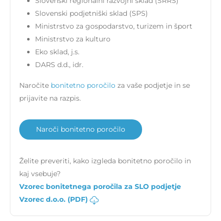
Slovenski regionalni razvojni sklad (SRRS)
Slovenski podjetniški sklad (SPS)
Ministrstvo za gospodarstvo, turizem in šport
Ministrstvo za kulturo
Eko sklad, j.s.
DARS d.d., idr.
Naročite
bonitetno poročilo
za vaše podjetje in se
prijavite na razpis.
Naroči bonitetno poročilo
Želite preveriti, kako izgleda bonitetno poročilo in
kaj vsebuje?
Vzorec bonitetnega poročila za SLO podjetje
Vzorec d.o.o. (PDF)