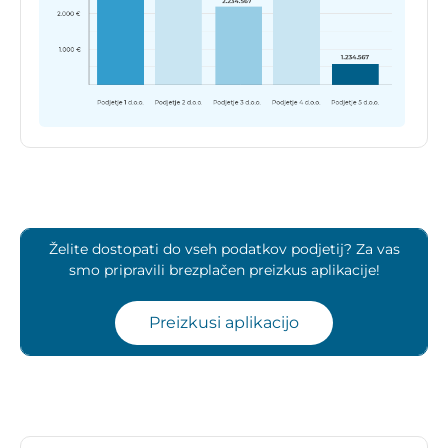
Želite dostopati do vseh podatkov podjetij? Za vas
smo pripravili brezplačen preizkus aplikacije!
Preizkusi aplikacijo