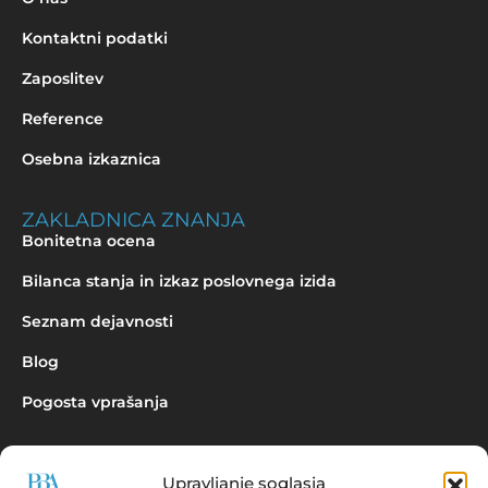
Kontaktni podatki
Zaposlitev
Reference
Osebna izkaznica
ZAKLADNICA ZNANJA
Bonitetna ocena
Bilanca stanja in izkaz poslovnega izida
Seznam dejavnosti
Blog
Pogosta vprašanja
Upravljanje soglasja