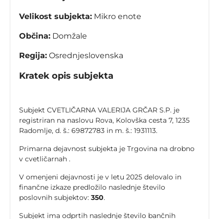
Velikost subjekta:
Mikro enote
Občina:
Domžale
Regija:
Osrednjeslovenska
Kratek opis subjekta
Subjekt CVETLIČARNA VALERIJA GRČAR S.P. je
registriran na naslovu Rova, Kolovška cesta 7, 1235
Radomlje, d. š.: 69872783 in m. š.: 1931113.
Primarna dejavnost subjekta je Trgovina na drobno
v cvetličarnah .
V omenjeni dejavnosti je v letu 2025 delovalo in
finančne izkaze predložilo naslednje število
poslovnih subjektov:
350
.
Subjekt ima odprtih naslednje število bančnih