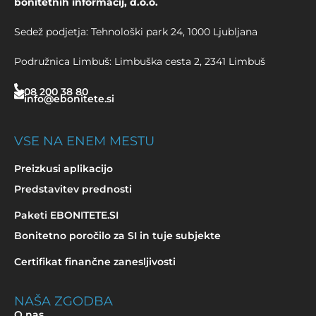
bonitetnih informacij, d.o.o.
Sedež podjetja: Tehnološki park 24, 1000 Ljubljana
Podružnica Limbuš: Limbuška cesta 2, 2341 Limbuš
08 200 38 80
info@ebonitete.si
VSE NA ENEM MESTU
Preizkusi aplikacijo
Predstavitev prednosti
Paketi EBONITETE.SI
Bonitetno poročilo za SI in tuje subjekte
Certifikat finančne zanesljivosti
NAŠA ZGODBA
O nas