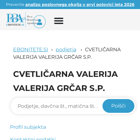
Preverite
analizo poslovnega okolja v prvi polovici leta 2026
English
EBONITETE.SI
podjetja
CVETLIČARNA
VALERIJA VALERIJA GRČAR S.P.
CVETLIČARNA VALERIJA
VALERIJA GRČAR S.P.
Poišči
Profil subjekta
Kontaktni podatki