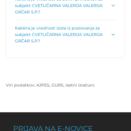
VALERIJA VALERIJA GRČAR S.P. je
Trgovina na
subjekt CVETLIČARNA VALERIJA VALERIJA
drobno v cvetličarnah
.
GRČAR S.P.?
Vrednost celotnih prihodkov za subjekt
Kakšna je vrednost izida iz poslovanja za
CVETLIČARNA VALERIJA VALERIJA GRČAR S.P. je
subjekt CVETLIČARNA VALERIJA VALERIJA
62.915 €
.
GRČAR S.P.?
Vrednost izida poslovanja za subjekt
CVETLIČARNA VALERIJA VALERIJA GRČAR S.P. je
557 €
.
Viri podatkov: AJPES, GURS, lastni izračuni.
PRIJAVA NA E-NOVICE