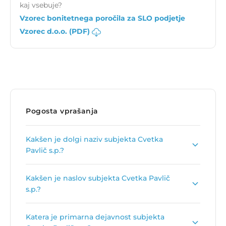
kaj vsebuje?
Vzorec bonitetnega poročila za SLO podjetje
Vzorec d.o.o. (PDF)
Pogosta vprašanja
Kakšen je dolgi naziv subjekta Cvetka
Pavlič s.p.?
Dolgi naziv subjekta je
Tolmačenje znakovnega
Kakšen je naslov subjekta Cvetka Pavlič
jezika, Cvetka Pavlič s.p.
.
s.p.?
Naslov podjetja je
Prelovčeva ulica 4, 1000
Katera je primarna dejavnost subjekta
Ljubljana
.