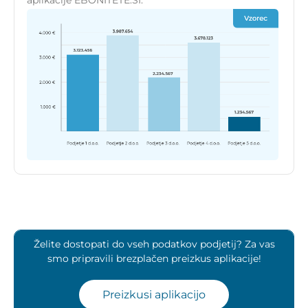
aplikacije EBONITETE.SI.
Želite dostopati do vseh podatkov podjetij? Za vas
smo pripravili brezplačen preizkus aplikacije!
Preizkusi aplikacijo