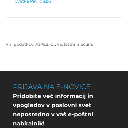
Cvetka Pavlič s.p.?
Primarna dejavnost subjekta Cvetka Pavlič s.p. je
Prevajanje in tolmačenje
.
Viri podatkov: AJPES, GURS, lastni izračuni.
PRIJAVA NA E-NOVICE
Pridobite več informacij in
vpogledov v poslovni svet
neposredno v vaš e-poštni
nabiralnik!