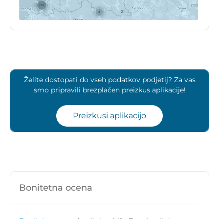
Želite dostopati do vseh podatkov podjetij? Za vas
smo pripravili brezplačen preizkus aplikacije!
Preizkusi aplikacijo
Bonitetna ocena