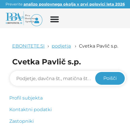
Preverite
analizo poslovnega okolja v prvi polovici leta 2026
English
EBONITETE.SI
podjetja
Cvetka Pavlič s.p.
Cvetka Pavlič s.p.
Poišči
Profil subjekta
Kontaktni podatki
Zastopniki