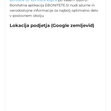
bonitete oz. boniteta kupca
po vašem izboru?
Bonitetna aplikacija EBONITETE.SI nudi ažurne in
verodostojne informacije za najbolj optimalno delo
v poslovnem okolju.
Lokacija podjetja (Google zemljevid)