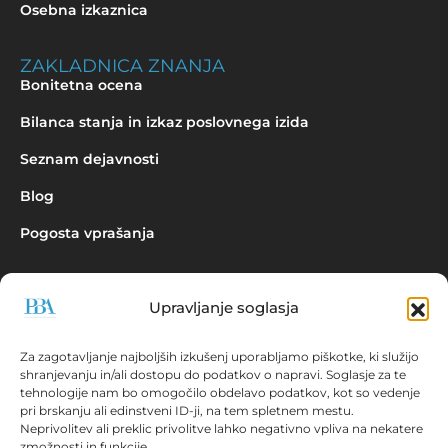
Osebna izkaznica
ZAKLADNICA ZNANJA
Bonitetna ocena
Bilanca stanja in izkaz poslovnega izida
Seznam dejavnosti
Blog
Pogosta vprašanja
Upravljanje soglasja
Povpraševanje
Za zagotavljanje najboljših izkušenj uporabljamo piškotke, ki služijo
shranjevanju in/ali dostopu do podatkov o napravi. Soglasje za te
tehnologije nam bo omogočilo obdelavo podatkov, kot so vedenje
pri brskanju ali edinstveni ID-ji, na tem spletnem mestu.
Neprivolitev ali preklic privolitve lahko negativno vpliva na nekatere
zmožnosti in funkcije.