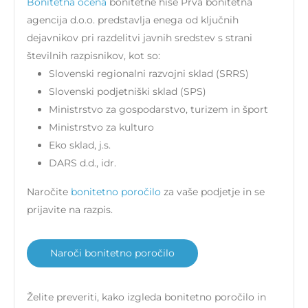
Bonitetna ocena
bonitetne hiše Prva bonitetna
agencija d.o.o. predstavlja enega od ključnih
dejavnikov pri razdelitvi javnih sredstev s strani
številnih razpisnikov, kot so:
Slovenski regionalni razvojni sklad (SRRS)
Slovenski podjetniški sklad (SPS)
Ministrstvo za gospodarstvo, turizem in šport
Ministrstvo za kulturo
Eko sklad, j.s.
DARS d.d., idr.
Naročite
bonitetno poročilo
za vaše podjetje in se
prijavite na razpis.
Naroči bonitetno poročilo
Želite preveriti, kako izgleda bonitetno poročilo in