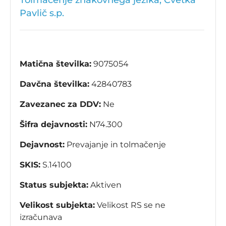
Tolmačenje znakovnega jezika, Cvetka
Pavlič s.p.
Matična številka:
9075054
Davčna številka:
42840783
Zavezanec za DDV:
Ne
Šifra dejavnosti:
N74.300
Dejavnost:
Prevajanje in tolmačenje
SKIS:
S.14100
Status subjekta:
Aktiven
Velikost subjekta:
Velikost RS se ne
izračunava