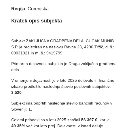
Regija:
Gorenjska
Kratek opis subjekta
Subjekt ZAKLJUČNA GRADBENA DELA, CUCAK MUNIB
S.P. je registriran na naslovu Ravne 23, 4290 Tržič, d. š.:
60031921 in m. š.: 9419799.
Primarna dejavnost subjekta je Druga zaključna gradbena
dela.
V omenjeni dejavnosti je v letu 2025 delovalo in finančne
izkaze predložilo naslednje število poslovnih subjektov:
3.520
.
Subjekt ima odprtih naslednje število bančnih računov v
Sloveniji:
1.
Celotni prihodki so v letu 2025 znašali
56.397 €
, kar je
40.35%
več kot leto prej. Dejavnost, v kateri deluje