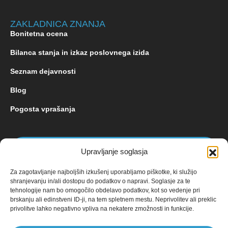
ZAKLADNICA ZNANJA
Bonitetna ocena
Bilanca stanja in izkaz poslovnega izida
Seznam dejavnosti
Blog
Pogosta vprašanja
Povpraševanje
Upravljanje soglasja
Za zagotavljanje najboljših izkušenj uporabljamo piškotke, ki služijo
shranjevanju in/ali dostopu do podatkov o napravi. Soglasje za te
tehnologije nam bo omogočilo obdelavo podatkov, kot so vedenje pri
brskanju ali edinstveni ID-ji, na tem spletnem mestu. Neprivolitev ali preklic
privolitve lahko negativno vpliva na nekatere zmožnosti in funkcije.
Aplikacija EBONITETE.SI prikazuje podatke iz virov, ki so javno