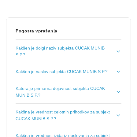
Pogosta vprašanja
Kakšen je dolgi naziv subjekta CUCAK MUNIB
S.P.?
Dolgi naziv subjekta je
ZAKLJUČNA GRADBENA
Kakšen je naslov subjekta CUCAK MUNIB S.P.?
DELA, CUCAK MUNIB S.P.
.
Naslov podjetja je
Ravne 23, 4290 Tržič
.
Katera je primarna dejavnost subjekta CUCAK
MUNIB S.P.?
Primarna dejavnost subjekta CUCAK MUNIB S.P. je
Kakšna je vrednost celotnih prihodkov za subjekt
Druga zaključna gradbena dela
.
CUCAK MUNIB S.P.?
Vrednost celotnih prihodkov za subjekt CUCAK MUNIB
Kakšna je vrednost izida iz poslovanja za subjekt