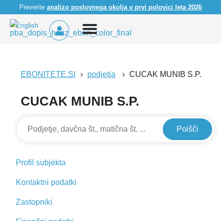
Preverite
analizo poslovnega okolja v prvi polovici leta 2026
English
EBONITETE.SI
podjetja
CUCAK MUNIB S.P.
CUCAK MUNIB S.P.
Poišči
Profil subjekta
Kontaktni podatki
Zastopniki