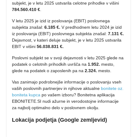
subjekt, je v letu 2025 ustvarila celotne prihodke v višini
784.560.410 €
.
V letu 2025 je izid iz poslovanja (EBIT) poslovnega
subjekta znašal:
6.185 €.
V predhodnem letu 2024 je izid
iz poslovanja (EBIT) poslovnega subjekta znašal:
7.131 €.
Dejavnost, v kateri deluje subjekt, je v letu 2025 ustvarila
EBIT v višini
56.038.831 €.
Poslovni subjekt se v svoji dejavnosti v letu 2025 glede na
podatek o celotnih prihodkih uvršča na
1.952.
mesto,
glede na podatek o zaposlenih pa na
2.324.
mesto.
Vas zanimajo podrobnejše informacije o poslovanju vseh
vaših poslovnih partnerjev in njihove aktualne
bonitete oz.
boniteta kupca
po vašem izboru? Bonitetna aplikacija
EBONITETE.SI nudi ažurne in verodostojne informacije
za najbolj optimalno delo v poslovnem okolju.
Lokacija podjetja (Google zemljevid)