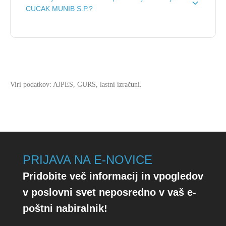
S.P. je
56.397 €
.
CUCAK MUNIB S.P.?
Vrednost izida poslovanja za subjekt CUCAK MUNIB
S.P. je
6.185 €
.
Viri podatkov: AJPES, GURS, lastni izračuni.
PRIJAVA NA E-NOVICE
Pridobite več informacij in vpogledov
v poslovni svet neposredno v vaš e-
poštni nabiralnik!