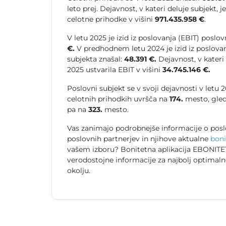
leto prej. Dejavnost, v kateri deluje subjekt, j
celotne prihodke v višini
971.435.958 €
.
V letu 2025 je izid iz poslovanja (EBIT) poslo
€.
V predhodnem letu 2024 je izid iz poslova
subjekta znašal:
48.391 €.
Dejavnost, v kateri 
2025 ustvarila EBIT v višini
34.745.146 €.
Poslovni subjekt se v svoji dejavnosti v letu
celotnih prihodkih uvršča na
174.
mesto, gled
pa na
323.
mesto.
Vas zanimajo podrobnejše informacije o posl
poslovnih partnerjev in njihove aktualne
boni
vašem izboru? Bonitetna aplikacija EBONITET
verodostojne informacije za najbolj optimal
okolju.