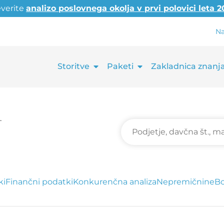
everite
analizo poslovnega okolja v prvi polovici leta 
Na
Storitve
Paketi
Zakladnica znanj
.
ki
Finančni podatki
Konkurenčna analiza
Nepremičnine
Bo