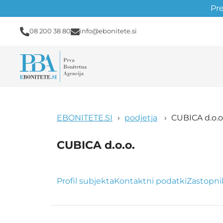
Pr
08 200 38 80
info@ebonitete.si
EBONITETE.SI
podjetja
CUBICA d.o.o
CUBICA d.o.o.
Profil subjekta
Kontaktni podatki
Zastopni