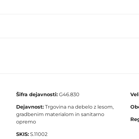
Šifra dejavnosti:
G46.830
Vel
Dejavnost:
Trgovina na debelo z lesom,
Obč
gradbenim materialom in sanitarno
Reg
opremo
SKIS:
S.11002