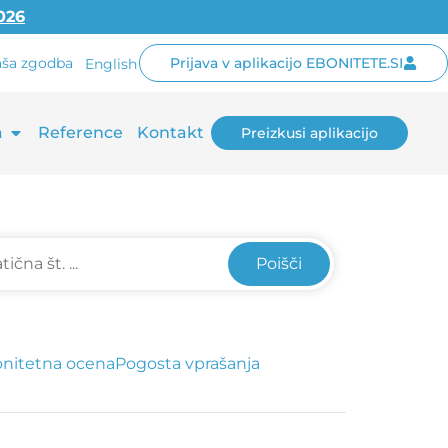
2026
ša zgodba
Prijava v aplikacijo EBONITETE.SI
English
a
Reference
Kontakt
Preizkusi aplikacijo
Poišči
nitetna ocena
Pogosta vprašanja