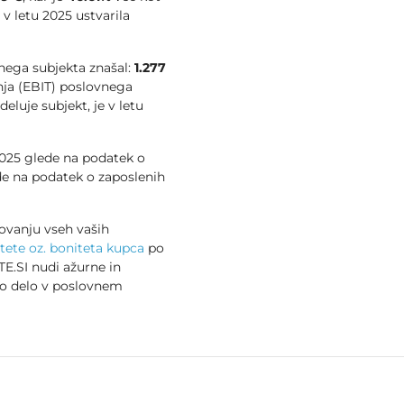
e v letu 2025 ustvarila
vnega subjekta znašal:
1.277
nja (EBIT) poslovnega
deluje subjekt, je v letu
 2025 glede na podatek o
e na podatek o zaposlenih
ovanju vseh vaših
tete oz. boniteta kupca
po
E.SI nudi ažurne in
no delo v poslovnem