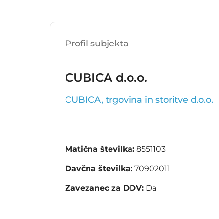
Profil subjekta
CUBICA d.o.o.
CUBICA, trgovina in storitve d.o.o.
Matična številka:
8551103
Davčna številka:
70902011
Zavezanec za DDV:
Da