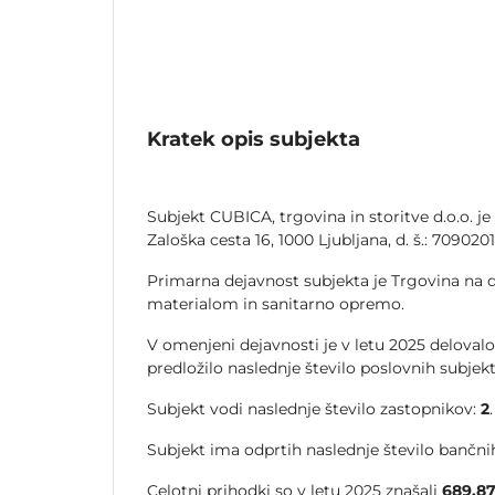
Kratek opis subjekta
Subjekt CUBICA, trgovina in storitve d.o.o. je
Zaloška cesta 16, 1000 Ljubljana, d. š.: 70902011
Primarna dejavnost subjekta je Trgovina na 
materialom in sanitarno opremo.
V omenjeni dejavnosti je v letu 2025 delovalo
predložilo naslednje število poslovnih subjek
Subjekt vodi naslednje število zastopnikov:
2
.
Subjekt ima odprtih naslednje število bančnih
Celotni prihodki so v letu 2025 znašali
689.8