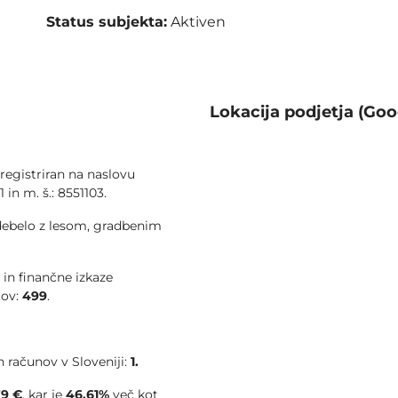
Status subjekta:
Aktiven
Lokacija podjetja (Goo
 registriran na naslovu
 in m. š.: 8551103.
debelo z lesom, gradbenim
 in finančne izkaze
tov:
499
.
 računov v Sloveniji:
1.
79 €
, kar je
46.61%
več kot