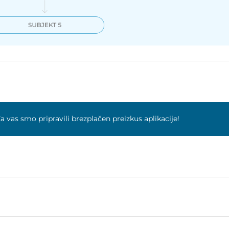
a vas smo pripravili brezplačen preizkus aplikacije!