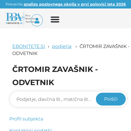
Preverite
analizo poslovnega okolja v prvi polovici leta 2026
English
EBONITETE.SI
podjetja
ČRTOMIR ZAVAŠNIK -
ODVETNIK
ČRTOMIR ZAVAŠNIK -
ODVETNIK
Poišči
Profil subjekta
Kontaktni podatki