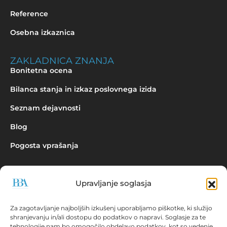
Reference
Osebna izkaznica
ZAKLADNICA ZNANJA
Bonitetna ocena
Bilanca stanja in izkaz poslovnega izida
Seznam dejavnosti
Blog
Pogosta vprašanja
Upravljanje soglasja
Povpraševanje
Za zagotavljanje najboljših izkušenj uporabljamo piškotke, ki služijo
shranjevanju in/ali dostopu do podatkov o napravi. Soglasje za te
tehnologije nam bo omogočilo obdelavo podatkov, kot so vedenje