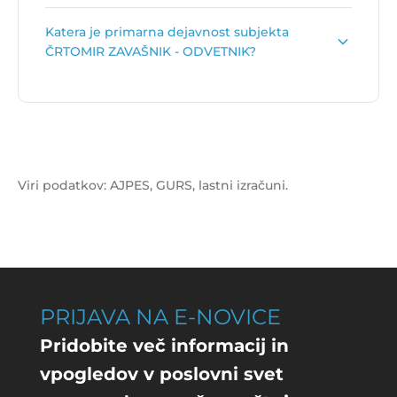
Naslov podjetja je
Tivolska cesta 40, 1000
Katera je primarna dejavnost subjekta
Ljubljana
.
ČRTOMIR ZAVAŠNIK - ODVETNIK?
Primarna dejavnost subjekta ČRTOMIR
ZAVAŠNIK - ODVETNIK je
Odvetništvo
.
Viri podatkov: AJPES, GURS, lastni izračuni.
PRIJAVA NA E-NOVICE
Pridobite več informacij in
vpogledov v poslovni svet