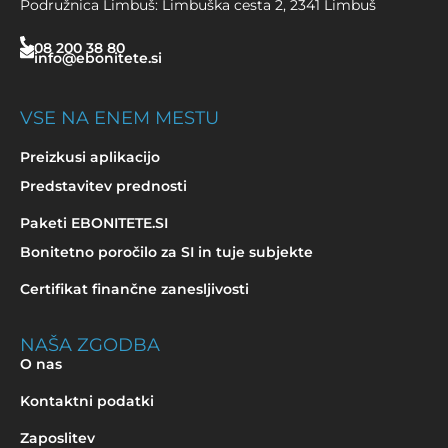
Podružnica Limbuš: Limbuška cesta 2, 2341 Limbuš
08 200 38 80
info@ebonitete.si
VSE NA ENEM MESTU
Preizkusi aplikacijo
Predstavitev prednosti
Paketi EBONITETE.SI
Bonitetno poročilo za SI in tuje subjekte
Certifikat finančne zanesljivosti
NAŠA ZGODBA
O nas
Kontaktni podatki
Zaposlitev