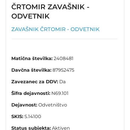
ČRTOMIR ZAVAŠNIK -
ODVETNIK
ZAVAŠNIK ČRTOMIR - ODVETNIK
Matična številka:
2408481
Davčna številka:
87952475
Zavezanec za DDV:
Da
Šifra dejavnosti:
N69.101
Dejavnost:
Odvetništvo
SKIS:
S.14100
Status subjekta:
Aktiven