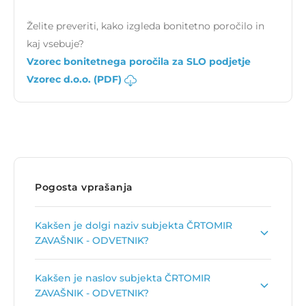
Želite preveriti, kako izgleda bonitetno poročilo in
kaj vsebuje?
Vzorec bonitetnega poročila za SLO podjetje
Vzorec d.o.o. (PDF)
Pogosta vprašanja
Kakšen je dolgi naziv subjekta ČRTOMIR
ZAVAŠNIK - ODVETNIK?
Dolgi naziv subjekta je
ZAVAŠNIK ČRTOMIR -
Kakšen je naslov subjekta ČRTOMIR
ODVETNIK
.
ZAVAŠNIK - ODVETNIK?