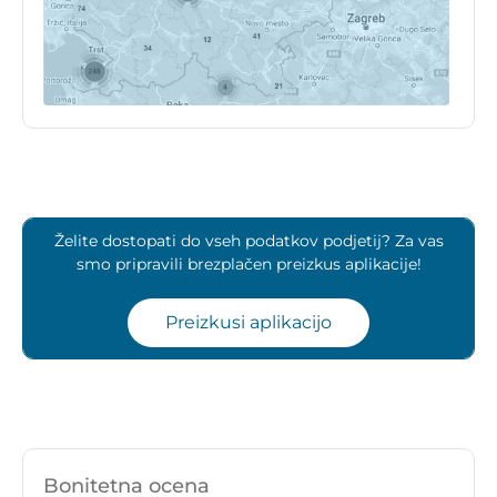
Želite dostopati do vseh podatkov podjetij? Za vas
smo pripravili brezplačen preizkus aplikacije!
Preizkusi aplikacijo
Bonitetna ocena