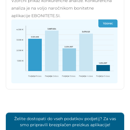
Vzorčni prikaz konkurenčne analize. Konkurenčna
analiza je na voljo naročnikom bonitetne
aplikacije EBONITETE.SI.
Želite dostopati do vseh podatkov podjetij? Za vas
smo pripravili brezplačen preizkus aplikacije!