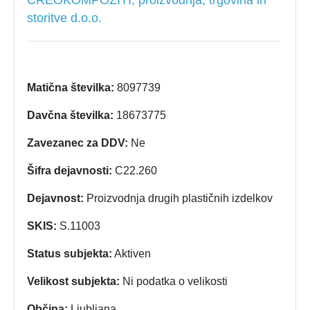
CREOKOMPOZITI, proizvodnja, trgovina in
storitve d.o.o.
Matična številka:
8097739
Davčna številka:
18673775
Zavezanec za DDV:
Ne
Šifra dejavnosti:
C22.260
Dejavnost:
Proizvodnja drugih plastičnih izdelkov
SKIS:
S.11003
Status subjekta:
Aktiven
Velikost subjekta:
Ni podatka o velikosti
Občina:
Ljubljana