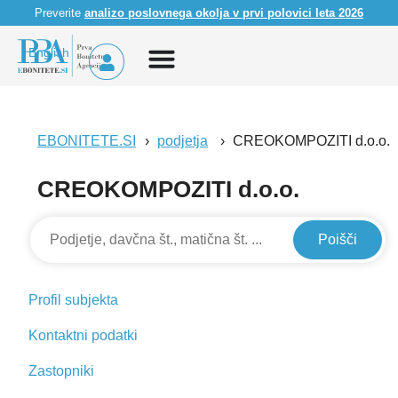
Preverite
analizo poslovnega okolja v prvi polovici leta 2026
English
EBONITETE.SI
podjetja
CREOKOMPOZITI d.o.o.
CREOKOMPOZITI d.o.o.
Poišči
Profil subjekta
Kontaktni podatki
Zastopniki