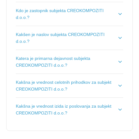
Dolgi naziv subjekta je
CREOKOMPOZITI,
Kdo je zastopnik subjekta CREOKOMPOZITI
proizvodnja, trgovina in storitve d.o.o.
.
d.o.o.?
Zastopnik podjetja je
Denis Dritanović
.
Kakšen je naslov subjekta CREOKOMPOZITI
d.o.o.?
Naslov podjetja je
Parmova ulica 53, 1000 Ljubljana
.
Katera je primarna dejavnost subjekta
CREOKOMPOZITI d.o.o.?
Primarna dejavnost subjekta CREOKOMPOZITI d.o.o.
Kakšna je vrednost celotnih prihodkov za subjekt
je
Proizvodnja drugih plastičnih izdelkov
.
CREOKOMPOZITI d.o.o.?
Vrednost celotnih prihodkov za subjekt
Kakšna je vrednost izida iz poslovanja za subjekt
CREOKOMPOZITI d.o.o. je
1 €
.
CREOKOMPOZITI d.o.o.?
Vrednost izida poslovanja za subjekt
CREOKOMPOZITI d.o.o. je
-4.290 €
.