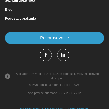
Seznam dejavnosti
Blog
Pogosta vprašanja
Povpraševanje
Aplikacija EBONITETE.SI prikazuje podatke iz virov, ki so javno
dostopni!
© Prva bonitetna agencija d.o.o., 2026.
Vse pravice pridržane. ISSN 2536-2712
Tehnične zahteve
|
Splošni pogoji
|
Pravna obvestila