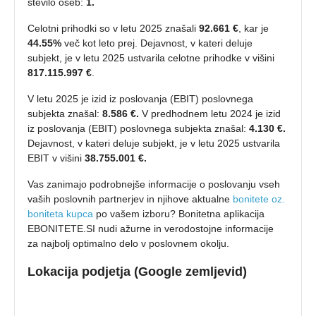
število oseb:
1.
Celotni prihodki so v letu 2025 znašali
92.661 €
, kar je
44.55%
več kot leto prej. Dejavnost, v kateri deluje
subjekt, je v letu 2025 ustvarila celotne prihodke v višini
817.115.997 €
.
V letu 2025 je izid iz poslovanja (EBIT) poslovnega
subjekta znašal:
8.586 €.
V predhodnem letu 2024 je izid
iz poslovanja (EBIT) poslovnega subjekta znašal:
4.130 €.
Dejavnost, v kateri deluje subjekt, je v letu 2025 ustvarila
EBIT v višini
38.755.001 €.
Vas zanimajo podrobnejše informacije o poslovanju vseh
vaših poslovnih partnerjev in njihove aktualne
bonitete oz.
boniteta kupca
po vašem izboru? Bonitetna aplikacija
EBONITETE.SI nudi ažurne in verodostojne informacije
za najbolj optimalno delo v poslovnem okolju.
Lokacija podjetja (Google zemljevid)