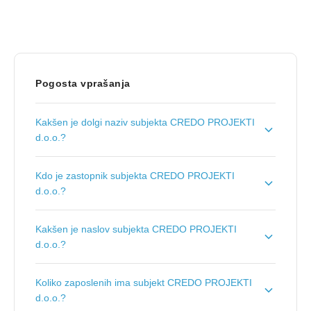
Pogosta vprašanja
Kakšen je dolgi naziv subjekta CREDO PROJEKTI
d.o.o.?
Dolgi naziv subjekta je
CREDO PROJEKTI, gradnja
Kdo je zastopnik subjekta CREDO PROJEKTI
cest, d.o.o.
.
d.o.o.?
Zastopnik podjetja je
Adem Demir
.
Kakšen je naslov subjekta CREDO PROJEKTI
d.o.o.?
Naslov podjetja je
Strmec 3, 3334 Luče
.
Koliko zaposlenih ima subjekt CREDO PROJEKTI
d.o.o.?