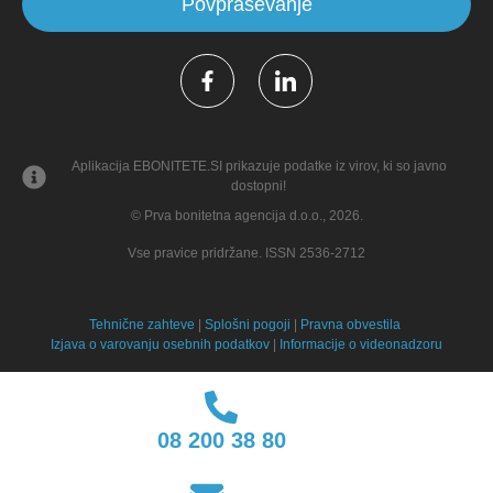
Povpraševanje
Aplikacija EBONITETE.SI prikazuje podatke iz virov, ki so javno
dostopni!
© Prva bonitetna agencija d.o.o., 2026.
Vse pravice pridržane. ISSN 2536-2712
Tehnične zahteve
|
Splošni pogoji
|
Pravna obvestila
Izjava o varovanju osebnih podatkov
|
Informacije o videonadzoru
08 200 38 80