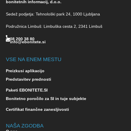
bonitetnih informacij, d.o.o.
Sedež podjetja: Tehnološki park 24, 1000 Ljubljana
Podružnica Limbuš: Limbuška cesta 2, 2341 Limbuš
08 200 38 80
info@ebonitete.si
VSE NA ENEM MESTU
Preizkusi aplikacijo
Predstavitev prednosti
Paketi EBONITETE.SI
Bonitetno poročilo za SI in tuje subjekte
Certifikat finančne zanesljivosti
NAŠA ZGODBA