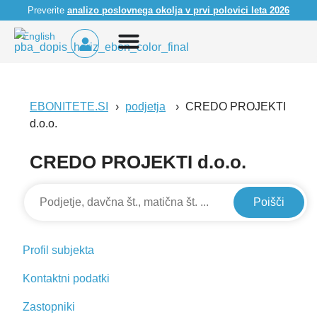
Preverite
analizo poslovnega okolja v prvi polovici leta 2026
English
EBONITETE.SI
podjetja
CREDO PROJEKTI
d.o.o.
CREDO PROJEKTI d.o.o.
Poišči
Profil subjekta
Kontaktni podatki
Zastopniki