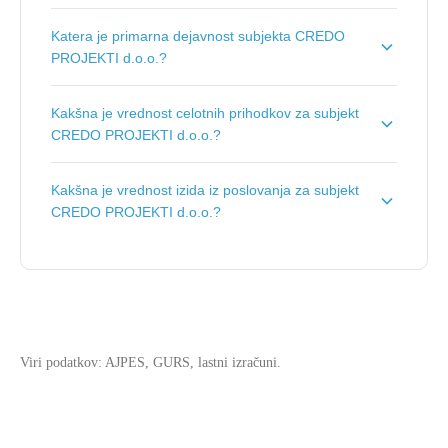
Število zaposlenih je:
1
.
Katera je primarna dejavnost subjekta CREDO
PROJEKTI d.o.o.?
Primarna dejavnost subjekta CREDO PROJEKTI d.o.o.
Kakšna je vrednost celotnih prihodkov za subjekt
je
Gradnja cest in avtocest
.
CREDO PROJEKTI d.o.o.?
Vrednost celotnih prihodkov za subjekt CREDO
Kakšna je vrednost izida iz poslovanja za subjekt
PROJEKTI d.o.o. je
92.661 €
.
CREDO PROJEKTI d.o.o.?
Vrednost izida poslovanja za subjekt CREDO
PROJEKTI d.o.o. je
8.586 €
.
Viri podatkov: AJPES, GURS, lastni izračuni.