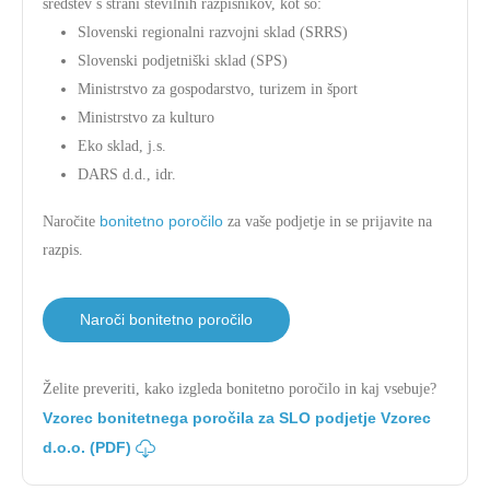
sredstev s strani številnih razpisnikov, kot so:
Slovenski regionalni razvojni sklad (SRRS)
Slovenski podjetniški sklad (SPS)
Ministrstvo za gospodarstvo, turizem in šport
Ministrstvo za kulturo
Eko sklad, j.s.
DARS d.d., idr.
bonitetno poročilo
Naročite
za vaše podjetje in se prijavite na
razpis.
Naroči bonitetno poročilo
Želite preveriti, kako izgleda bonitetno poročilo in kaj vsebuje?
Vzorec bonitetnega poročila za SLO podjetje Vzorec
d.o.o. (PDF)