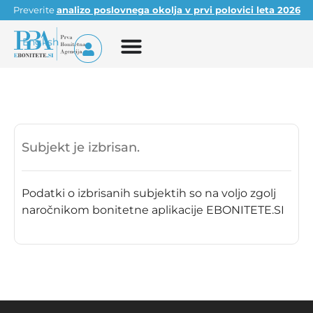
Preverite
analizo poslovnega okolja v prvi polovici leta 2026
English
Subjekt je izbrisan.
Podatki o izbrisanih subjektih so na voljo zgolj
naročnikom bonitetne aplikacije EBONITETE.SI