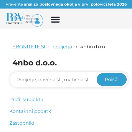
Preverite
analizo poslovnega okolja v prvi polovici leta 2026
English
EBONITETE.SI
podjetja
4nbo d.o.o.
4nbo d.o.o.
Poišči
Profil subjekta
Kontaktni podatki
Zastopniki