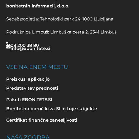
bonitetnih informacij, d.o.o.
Sedež podjetja: Tehnološki park 24, 1000 Ljubljana
Podružnica Limbuš: Limbuška cesta 2, 2341 Limbuš
08 200 38 80
info@ebonitete.si
VSE NA ENEM MESTU
Preizkusi aplikacijo
Predstavitev prednosti
Paketi EBONITETE.SI
Bonitetno poročilo za SI in tuje subjekte
Certifikat finančne zanesljivosti
NAŠA ZGODBA