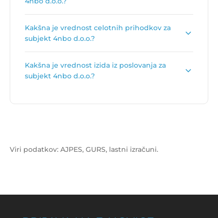
4nbo d.o.o.?
Primarna dejavnost subjekta 4nbo d.o.o. je
Kakšna je vrednost celotnih prihodkov za
Druga nespecializirana trgovina na drobno
.
subjekt 4nbo d.o.o.?
Vrednost celotnih prihodkov za subjekt 4nbo
Kakšna je vrednost izida iz poslovanja za
d.o.o. je
17.718 €
.
subjekt 4nbo d.o.o.?
Vrednost izida poslovanja za subjekt 4nbo d.o.o.
je
-1.193 €
.
Viri podatkov: AJPES, GURS, lastni izračuni.