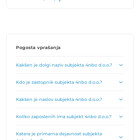
Pogosta vprašanja
Kakšen je dolgi naziv subjekta 4nbo d.o.o.?
Dolgi naziv subjekta je
4nbo, spletni marketing,
Kdo je zastopnik subjekta 4nbo d.o.o.?
d.o.o.
.
Zastopnik podjetja je
Mateja Novak
.
Kakšen je naslov subjekta 4nbo d.o.o.?
Naslov podjetja je
Rojska cesta 18 B, 1230
Koliko zaposlenih ima subjekt 4nbo d.o.o.?
Domžale
.
Število zaposlenih je:
1
.
Katera je primarna dejavnost subjekta