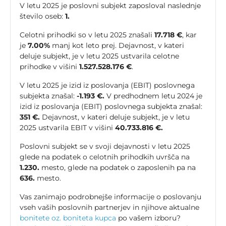
V letu 2025 je poslovni subjekt zaposloval naslednje
število oseb:
1.
Celotni prihodki so v letu 2025 znašali
17.718 €
, kar
je
7.00%
manj kot leto prej. Dejavnost, v kateri
deluje subjekt, je v letu 2025 ustvarila celotne
prihodke v višini
1.527.528.176 €
.
V letu 2025 je izid iz poslovanja (EBIT) poslovnega
subjekta znašal:
-1.193 €.
V predhodnem letu 2024 je
izid iz poslovanja (EBIT) poslovnega subjekta znašal:
351 €.
Dejavnost, v kateri deluje subjekt, je v letu
2025 ustvarila EBIT v višini
40.733.816 €.
Poslovni subjekt se v svoji dejavnosti v letu 2025
glede na podatek o celotnih prihodkih uvršča na
1.230.
mesto, glede na podatek o zaposlenih pa na
636.
mesto.
Vas zanimajo podrobnejše informacije o poslovanju
vseh vaših poslovnih partnerjev in njihove aktualne
bonitete oz. boniteta kupca
po vašem izboru?