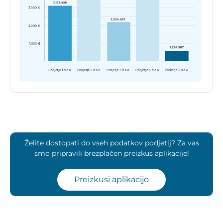
Želite dostopati do vseh podatkov podjetij? Za vas
smo pripravili brezplačen preizkus aplikacije!
Preizkusi aplikacijo