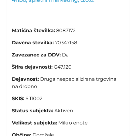
4nbo, spletni marketing, d.o.o.
Matična številka:
8087172
Davčna številka:
70347158
Zavezanec za DDV:
Da
Šifra dejavnosti:
G47.120
Dejavnost:
Druga nespecializirana trgovina
na drobno
SKIS:
S.11002
Status subjekta:
Aktiven
Velikost subjekta:
Mikro enote
Občina:
Domžale