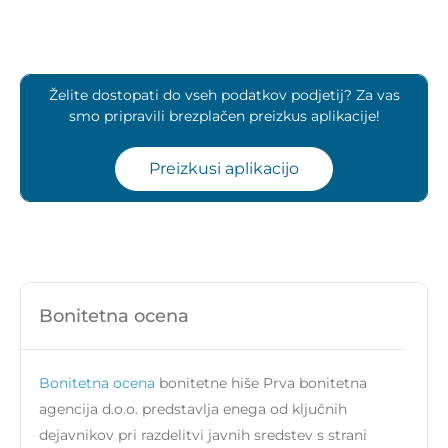
Želite dostopati do vseh podatkov podjetij? Za vas
smo pripravili brezplačen preizkus aplikacije!
Preizkusi aplikacijo
Bonitetna ocena
Bonitetna ocena
bonitetne hiše Prva bonitetna
agencija d.o.o. predstavlja enega od ključnih
dejavnikov pri razdelitvi javnih sredstev s strani