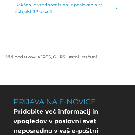
Kakšna je vrednost izida iz poslovanja za
je
759.582 €
.
subjekt 3P d.o.o.?
Vrednost izida poslovanja za subjekt 3P d.o.o. je
-12.343 €
.
Viri podatkov: AJPES, GURS, lastni izračuni.
PRIJAVA NA E-NOVICE
Pridobite več informacij in
vpogledov v poslovni svet
neposredno v vaš e-poštni