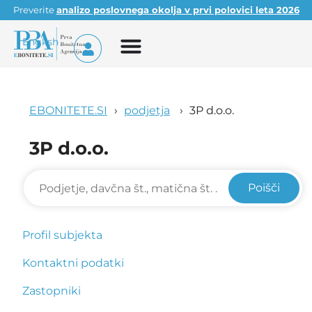
Preverite
analizo poslovnega okolja v prvi polovici leta 2026
English
EBONITETE.SI
podjetja
3P d.o.o.
3P d.o.o.
Poišči
Profil subjekta
Kontaktni podatki
Zastopniki