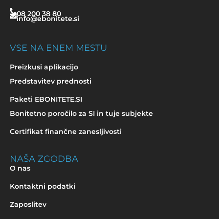
08 200 38 80
info@ebonitete.si
VSE NA ENEM MESTU
Preizkusi aplikacijo
Predstavitev prednosti
Paketi EBONITETE.SI
Bonitetno poročilo za SI in tuje subjekte
Certifikat finančne zanesljivosti
NAŠA ZGODBA
O nas
Kontaktni podatki
Zaposlitev