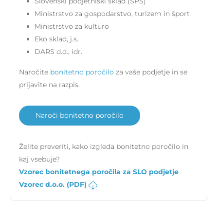
Slovenski podjetniški sklad (SPS)
Ministrstvo za gospodarstvo, turizem in šport
Ministrstvo za kulturo
Eko sklad, j.s.
DARS d.d., idr.
Naročite
bonitetno poročilo
za vaše podjetje in se
prijavite na razpis.
Naroči bonitetno poročilo
Želite preveriti, kako izgleda bonitetno poročilo in
kaj vsebuje?
Vzorec bonitetnega poročila za SLO podjetje
Vzorec d.o.o. (PDF)