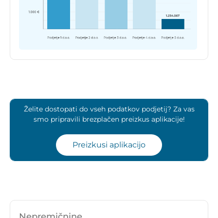
Želite dostopati do vseh podatkov podjetij? Za vas
smo pripravili brezplačen preizkus aplikacije!
Preizkusi aplikacijo
Nepremičnine