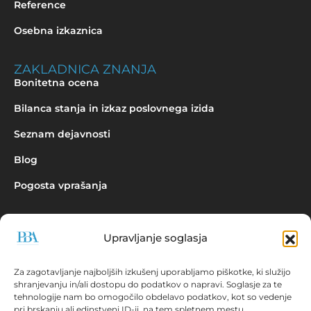
Reference
Osebna izkaznica
ZAKLADNICA ZNANJA
Bonitetna ocena
Bilanca stanja in izkaz poslovnega izida
Seznam dejavnosti
Blog
Pogosta vprašanja
Upravljanje soglasja
Povpraševanje
Za zagotavljanje najboljših izkušenj uporabljamo piškotke, ki služijo
shranjevanju in/ali dostopu do podatkov o napravi. Soglasje za te
tehnologije nam bo omogočilo obdelavo podatkov, kot so vedenje
pri brskanju ali edinstveni ID-ji, na tem spletnem mestu.