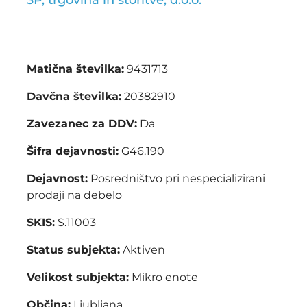
3P, trgovina in storitve, d.o.o.
Matična številka:
9431713
Davčna številka:
20382910
Zavezanec za DDV:
Da
Šifra dejavnosti:
G46.190
Dejavnost:
Posredništvo pri nespecializirani
prodaji na debelo
SKIS:
S.11003
Status subjekta:
Aktiven
Velikost subjekta:
Mikro enote
Občina:
Ljubljana