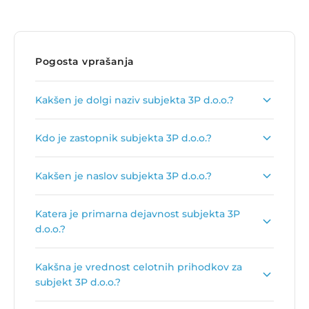
Pogosta vprašanja
Kakšen je dolgi naziv subjekta 3P d.o.o.?
Dolgi naziv subjekta je
3P, trgovina in storitve,
Kdo je zastopnik subjekta 3P d.o.o.?
d.o.o.
.
Zastopnik podjetja je
Shpend Bakalli
.
Kakšen je naslov subjekta 3P d.o.o.?
Naslov podjetja je
Dunajska cesta 136, 1000
Katera je primarna dejavnost subjekta 3P
Ljubljana
.
d.o.o.?
Primarna dejavnost subjekta 3P d.o.o. je
Kakšna je vrednost celotnih prihodkov za
Posredništvo pri nespecializirani prodaji na
subjekt 3P d.o.o.?
debelo
.
Vrednost celotnih prihodkov za subjekt 3P d.o.o.