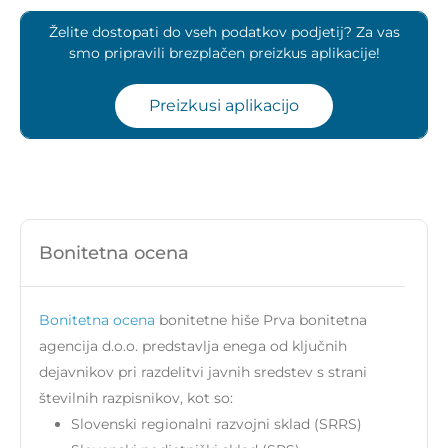
Želite dostopati do vseh podatkov podjetij? Za vas
smo pripravili brezplačen preizkus aplikacije!
Preizkusi aplikacijo
Bonitetna ocena
Bonitetna ocena
bonitetne hiše Prva bonitetna
agencija d.o.o. predstavlja enega od ključnih
dejavnikov pri razdelitvi javnih sredstev s strani
številnih razpisnikov, kot so:
Slovenski regionalni razvojni sklad (SRRS)