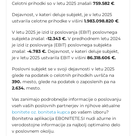
Celotni prihodki so v letu 2025 znašali
759.582 €
.
Dejavnost, v kateri deluje subjekt, je v letu 2025
ustvarila celotne prihodke v višini
1.983.098.820 €
.
V letu 2025 je izid iz poslovanja (EBIT) poslovnega
subjekta znašal:
-12.343 €.
V predhodnem letu 2024
je izid iz poslovanja (EBIT) poslovnega subjekta
znašal:
-4.783 €.
Dejavnost, v kateri deluje subjekt,
je v letu 2025 ustvarila EBIT v višini
86.318.606 €.
Poslovni subjekt se v svoji dejavnosti v letu 2025
glede na podatek o celotnih prihodkih uvršča na
390.
mesto, glede na podatek o zaposlenih pa na
2.634.
mesto.
Vas zanimajo podrobnejše informacije o poslovanju
vseh vaših poslovnih partnerjev in njihove aktualne
bonitete oz. boniteta kupca
po vašem izboru?
Bonitetna aplikacija EBONITETE.SI nudi ažurne in
verodostojne informacije za najbolj optimalno delo
v poslovnem okolju.