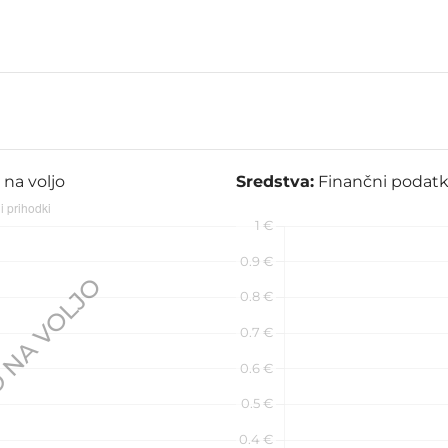
 na voljo
Sredstva:
Finančni podatki