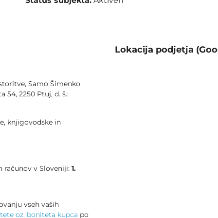
Status subjekta:
Aktiven
Lokacija podjetja (Goo
 storitve, Samo Šimenko
 54, 2250 Ptuj, d. š.:
e, knjigovodske in
 računov v Sloveniji:
1.
ovanju vseh vaših
tete oz. boniteta kupca
po