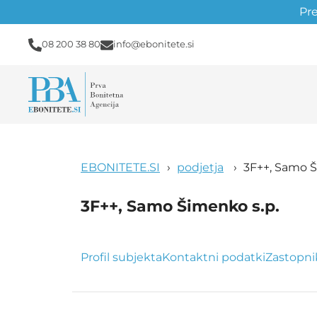
Pr
08 200 38 80
info@ebonitete.si
EBONITETE.SI
podjetja
3F++, Samo Š
3F++, Samo Šimenko s.p.
Profil subjekta
Kontaktni podatki
Zastopni