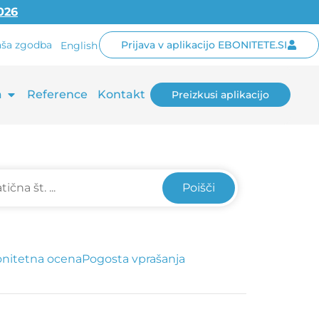
2026
ša zgodba
Prijava v aplikacijo EBONITETE.SI
English
a
Reference
Kontakt
Preizkusi aplikacijo
Poišči
nitetna ocena
Pogosta vprašanja