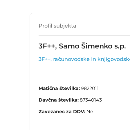
Profil subjekta
3F++, Samo Šimenko s.p.
3F++, računovodske in knjigovodsk
Matična številka:
9822011
Davčna številka:
87340143
Zavezanec za DDV:
Ne