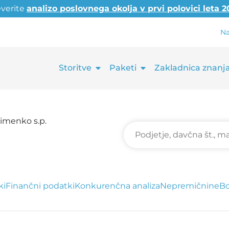
everite
analizo poslovnega okolja v prvi polovici leta 
Na
Storitve
Paketi
Zakladnica znanj
imenko s.p.
ki
Finančni podatki
Konkurenčna analiza
Nepremičnine
Bo