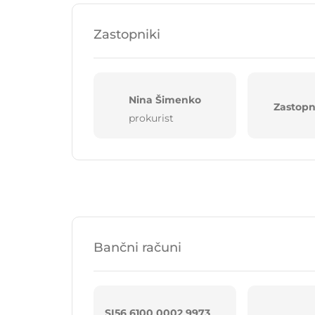
Zastopniki
Nina Šimenko
Zastopn
prokurist
Bančni računi
SI56 6100 0002 9973