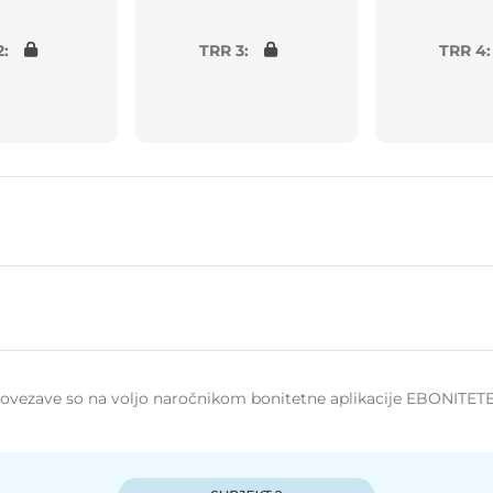
2:
TRR 3:
TRR 4:
 povezave so na voljo naročnikom bonitetne aplikacije EBONITETE.