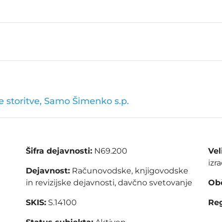
e storitve, Samo Šimenko s.p.
Šifra dejavnosti:
N69.200
Vel
izr
Dejavnost:
Računovodske, knjigovodske
in revizijske dejavnosti, davčno svetovanje
Obč
SKIS:
S.14100
Reg