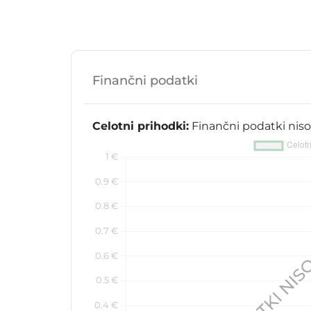
Finančni podatki
Celotni prihodki:
Finančni podatki niso