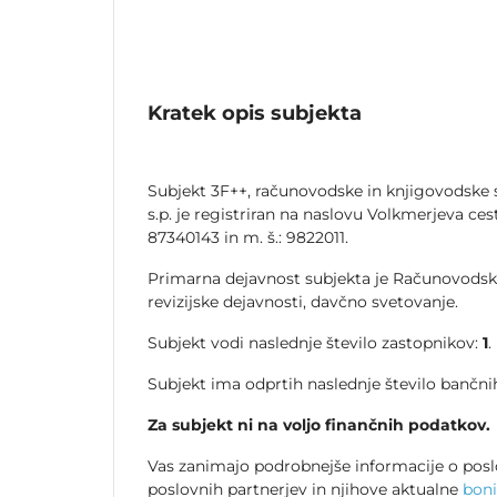
Kratek opis subjekta
Subjekt 3F++, računovodske in knjigovodske
s.p. je registriran na naslovu Volkmerjeva cesta
87340143 in m. š.: 9822011.
Primarna dejavnost subjekta je Računovodsk
revizijske dejavnosti, davčno svetovanje.
Subjekt vodi naslednje število zastopnikov:
1
.
Subjekt ima odprtih naslednje število bančnih
Za subjekt ni na voljo finančnih podatkov.
Vas zanimajo podrobnejše informacije o posl
poslovnih partnerjev in njihove aktualne
boni