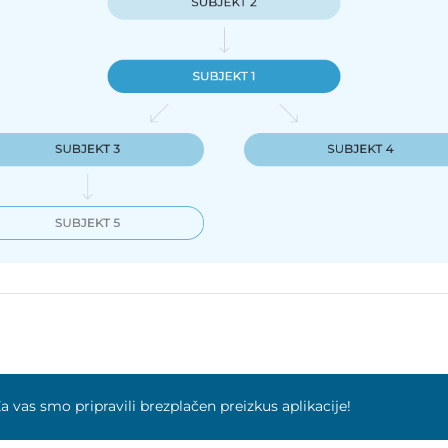
a vas smo pripravili brezplačen preizkus aplikacije!