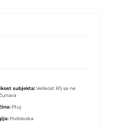
ikost subjekta:
Velikost RS se ne
ačunava
ina:
Ptuj
ija:
Podravska