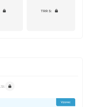
TRR 5:
SI.