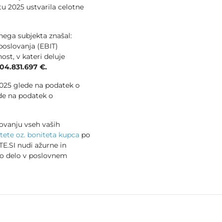
etu 2025 ustvarila celotne
vnega subjekta znašal:
poslovanja (EBIT)
st, v kateri deluje
04.831.697 €.
 2025 glede na podatek o
de na podatek o
ovanju vseh vaših
tete oz. boniteta kupca
po
E.SI nudi ažurne in
no delo v poslovnem