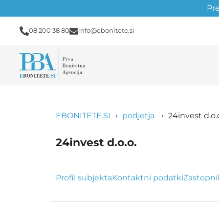
Pr
08 200 38 80
info@ebonitete.si
EBONITETE.SI
podjetja
24invest d.o.
24invest d.o.o.
Profil subjekta
Kontaktni podatki
Zastopni