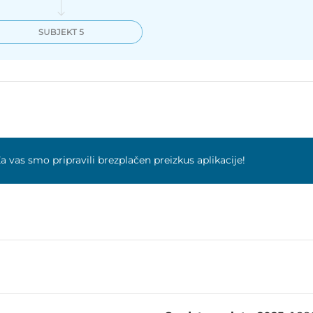
a vas smo pripravili brezplačen preizkus aplikacije!