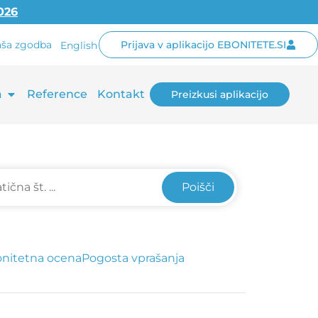
2026
ša zgodba
Prijava v aplikacijo EBONITETE.SI
English
a
Reference
Kontakt
Preizkusi aplikacijo
Poišči
nitetna ocena
Pogosta vprašanja