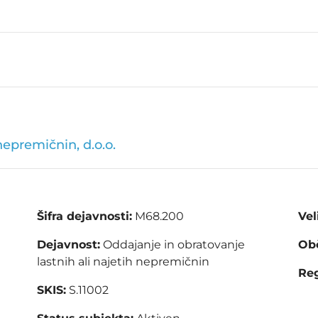
nepremičnin, d.o.o.
Šifra dejavnosti:
M68.200
Vel
Dejavnost:
Oddajanje in obratovanje
Obč
lastnih ali najetih nepremičnin
Reg
SKIS:
S.11002