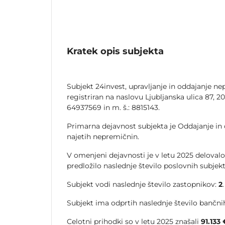
Kratek opis subjekta
Subjekt 24invest, upravljanje in oddajanje nep
registriran na naslovu Ljubljanska ulica 87, 20
64937569 in m. š.: 8815143.
Primarna dejavnost subjekta je Oddajanje in o
najetih nepremičnin.
V omenjeni dejavnosti je v letu 2025 delovalo
predložilo naslednje število poslovnih subjek
Subjekt vodi naslednje število zastopnikov:
2
.
Subjekt ima odprtih naslednje število bančnih
Celotni prihodki so v letu 2025 znašali
91.133 