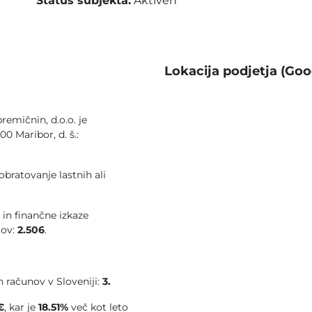
Status subjekta:
Aktiven
Lokacija podjetja (Goo
remičnin, d.o.o. je
00 Maribor, d. š.:
bratovanje lastnih ali
 in finančne izkaze
tov:
2.506
.
 računov v Sloveniji:
3.
€
, kar je
18.51%
več kot leto