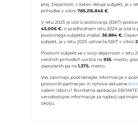
prej. Dejavnost, v kateri deluje subjekt, je v l
prihodke v višini
785.216.846 €
.
V letu 2025 je izid iz poslovanja (EBIT) poslo
45.006 €.
V predhodnem letu 2024 je izid iz 
poslovnega subjekta znašal:
36.884 €.
Dejavno
subjekt, je v letu 2025 ustvarila EBIT v višini
2
Poslovni subjekt se v svoji dejavnosti v letu
celotnih prihodkih uvršča na
935.
mesto, gle
zaposlenih pa na
1.375.
mesto.
Vas zanimajo podrobnejše informacije o posl
poslovnih partnerjev in njihove aktualne
boni
vašem izboru? Bonitetna aplikacija EBONITET
verodostojne informacije za najbolj optimal
okolju.