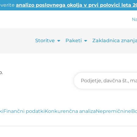
everite
analizo poslovnega okolja v prvi polovici leta 
Na
Storitve
Paketi
Zakladnica znanj
o.
ki
Finančni podatki
Konkurenčna analiza
Nepremičnine
Bo