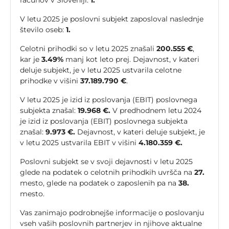
računov v Sloveniji:
1.
V letu 2025 je poslovni subjekt zaposloval naslednje
število oseb:
1.
Celotni prihodki so v letu 2025 znašali
200.555 €
,
kar je
3.49%
manj kot leto prej. Dejavnost, v kateri
deluje subjekt, je v letu 2025 ustvarila celotne
prihodke v višini
37.189.790 €
.
V letu 2025 je izid iz poslovanja (EBIT) poslovnega
subjekta znašal:
19.968 €.
V predhodnem letu 2024
je izid iz poslovanja (EBIT) poslovnega subjekta
znašal:
9.973 €.
Dejavnost, v kateri deluje subjekt, je
v letu 2025 ustvarila EBIT v višini
4.180.359 €.
Poslovni subjekt se v svoji dejavnosti v letu 2025
glede na podatek o celotnih prihodkih uvršča na
27.
mesto, glede na podatek o zaposlenih pa na
38.
mesto.
Vas zanimajo podrobnejše informacije o poslovanju
vseh vaših poslovnih partnerjev in njihove aktualne