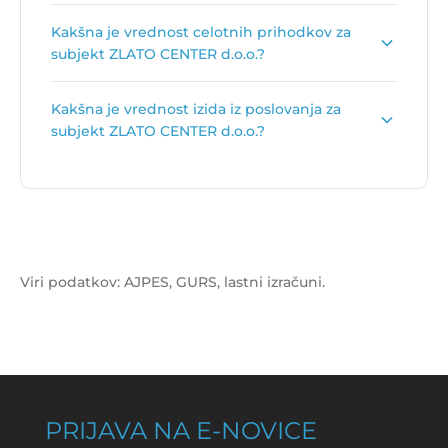
Primarna dejavnost subjekta ZLATO CENTER
Kakšna je vrednost celotnih prihodkov za
d.o.o. je
Trgovina na drobno z urami in
subjekt ZLATO CENTER d.o.o.?
nakitom
.
Vrednost celotnih prihodkov za subjekt ZLATO
Kakšna je vrednost izida iz poslovanja za
CENTER d.o.o. je
200.555 €
.
subjekt ZLATO CENTER d.o.o.?
Vrednost izida poslovanja za subjekt ZLATO
CENTER d.o.o. je
19.968 €
.
Viri podatkov: AJPES, GURS, lastni izračuni.
PRIJAVA NA E-NOVICE