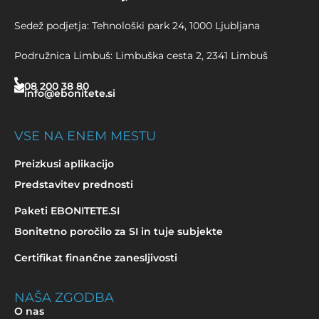
Sedež podjetja: Tehnološki park 24, 1000 Ljubljana
Podružnica Limbuš: Limbuška cesta 2, 2341 Limbuš
08 200 38 80
info@ebonitete.si
VSE NA ENEM MESTU
Preizkusi aplikacijo
Predstavitev prednosti
Paketi EBONITETE.SI
Bonitetno poročilo za SI in tuje subjekte
Certifikat finančne zanesljivosti
NAŠA ZGODBA
O nas