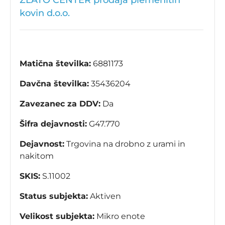
ZLATO CENTER prodaja plemenitih
kovin d.o.o.
Matična številka:
6881173
Davčna številka:
35436204
Zavezanec za DDV:
Da
Šifra dejavnosti:
G47.770
Dejavnost:
Trgovina na drobno z urami in
nakitom
SKIS:
S.11002
Status subjekta:
Aktiven
Velikost subjekta:
Mikro enote