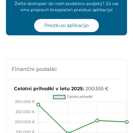
Želite dostopati do vseh podatkov podjetij? Za vas
smo pripravili brezplačen preizkus aplikacije!
Preizkusi aplikacijo
Finančni podatki
Celotni prihodki v letu 2025:
200.555 €