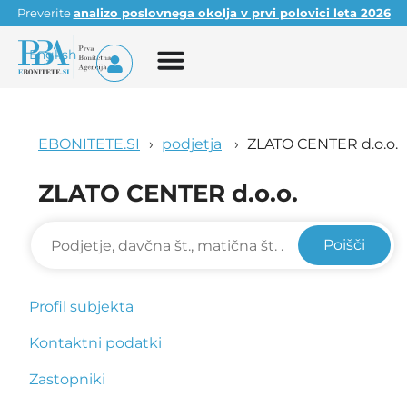
Preverite
analizo poslovnega okolja v prvi polovici leta 2026
English
EBONITETE.SI
podjetja
ZLATO CENTER d.o.o.
ZLATO CENTER d.o.o.
Poišči
Profil subjekta
Kontaktni podatki
Zastopniki