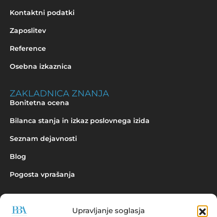
Kontaktni podatki
Zaposlitev
Reference
Osebna izkaznica
ZAKLADNICA ZNANJA
Bonitetna ocena
Bilanca stanja in izkaz poslovnega izida
Seznam dejavnosti
Blog
Pogosta vprašanja
Upravljanje soglasja
Povpraševanje