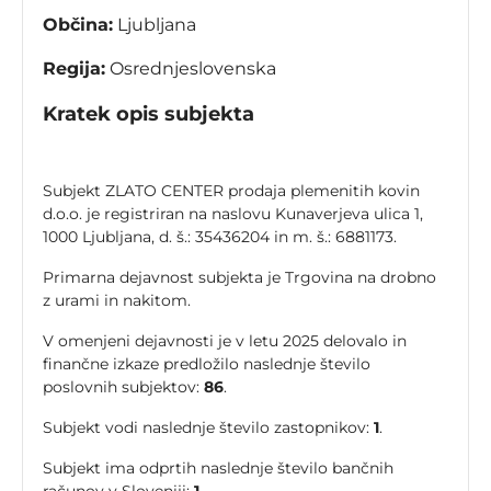
Občina:
Ljubljana
Regija:
Osrednjeslovenska
Kratek opis subjekta
Subjekt ZLATO CENTER prodaja plemenitih kovin
d.o.o. je registriran na naslovu Kunaverjeva ulica 1,
1000 Ljubljana, d. š.: 35436204 in m. š.: 6881173.
Primarna dejavnost subjekta je Trgovina na drobno
z urami in nakitom.
V omenjeni dejavnosti je v letu 2025 delovalo in
finančne izkaze predložilo naslednje število
poslovnih subjektov:
86
.
Subjekt vodi naslednje število zastopnikov:
1
.
Subjekt ima odprtih naslednje število bančnih