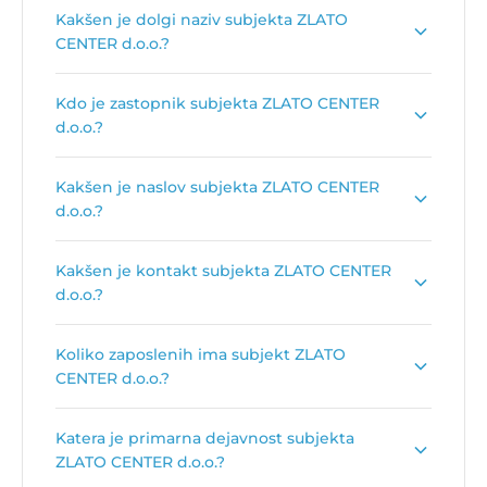
Kakšen je dolgi naziv subjekta ZLATO
CENTER d.o.o.?
Dolgi naziv subjekta je
ZLATO CENTER prodaja
Kdo je zastopnik subjekta ZLATO CENTER
plemenitih kovin d.o.o.
.
d.o.o.?
Zastopnik podjetja je
Elvis Smajić
.
Kakšen je naslov subjekta ZLATO CENTER
d.o.o.?
Naslov podjetja je
Kunaverjeva ulica 1, 1000
Kakšen je kontakt subjekta ZLATO CENTER
Ljubljana
.
d.o.o.?
Kontakt podjetja je
zlato-center.si
.
Koliko zaposlenih ima subjekt ZLATO
CENTER d.o.o.?
Število zaposlenih je:
1
.
Katera je primarna dejavnost subjekta
ZLATO CENTER d.o.o.?