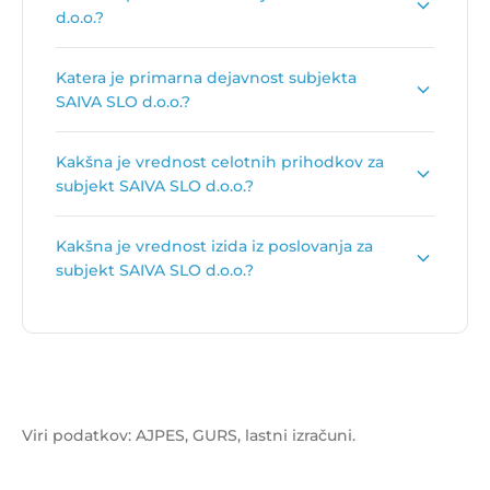
d.o.o.?
Število zaposlenih je:
3
.
Katera je primarna dejavnost subjekta
SAIVA SLO d.o.o.?
Primarna dejavnost subjekta SAIVA SLO d.o.o. je
Kakšna je vrednost celotnih prihodkov za
Trgovina na debelo s kovinami in rudami
.
subjekt SAIVA SLO d.o.o.?
Vrednost celotnih prihodkov za subjekt SAIVA
Kakšna je vrednost izida iz poslovanja za
SLO d.o.o. je
29.005.163 €
.
subjekt SAIVA SLO d.o.o.?
Vrednost izida poslovanja za subjekt SAIVA SLO
d.o.o. je
540.900 €
.
Viri podatkov: AJPES, GURS, lastni izračuni.