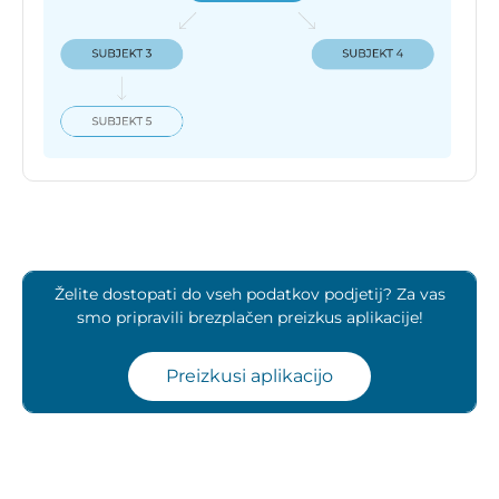
Želite dostopati do vseh podatkov podjetij? Za vas
smo pripravili brezplačen preizkus aplikacije!
Preizkusi aplikacijo