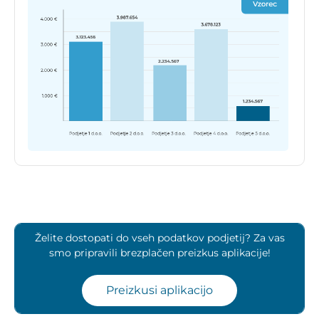
Želite dostopati do vseh podatkov podjetij? Za vas
smo pripravili brezplačen preizkus aplikacije!
Preizkusi aplikacijo