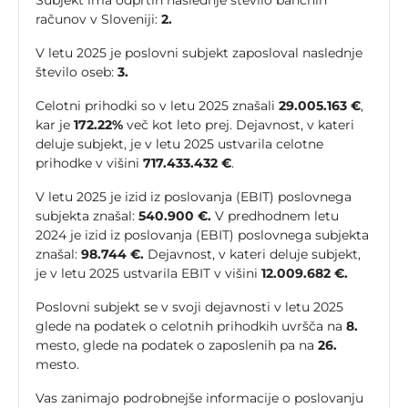
Subjekt ima odprtih naslednje število bančnih
računov v Sloveniji:
2.
V letu 2025 je poslovni subjekt zaposloval naslednje
število oseb:
3.
Celotni prihodki so v letu 2025 znašali
29.005.163 €
,
kar je
172.22%
več kot leto prej. Dejavnost, v kateri
deluje subjekt, je v letu 2025 ustvarila celotne
prihodke v višini
717.433.432 €
.
V letu 2025 je izid iz poslovanja (EBIT) poslovnega
subjekta znašal:
540.900 €.
V predhodnem letu
2024 je izid iz poslovanja (EBIT) poslovnega subjekta
znašal:
98.744 €.
Dejavnost, v kateri deluje subjekt,
je v letu 2025 ustvarila EBIT v višini
12.009.682 €.
Poslovni subjekt se v svoji dejavnosti v letu 2025
glede na podatek o celotnih prihodkih uvršča na
8.
mesto, glede na podatek o zaposlenih pa na
26.
mesto.
Vas zanimajo podrobnejše informacije o poslovanju