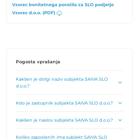
Vzorec bonitetnega poročila za SLO podjetje
Vzorec d.o.o. (PDF)
Pogosta vprašanja
Kakšen je dolgi naziv subjekta SAIVA SLO
d.o.o.?
Dolgi naziv subjekta je
SAIVA SLO Trgovanje s
Kdo je zastopnik subjekta SAIVA SLO d.o.o.?
plemenitimi kovinami d.o.o.
.
Zastopnik podjetja je
Saša Ivanović
.
Kakšen je naslov subjekta SAIVA SLO d.o.o.?
Naslov podjetja je
Dunajska cesta 159, 1000
Koliko zaposlenih ima subjekt SAIVA SLO
Ljubljana
.