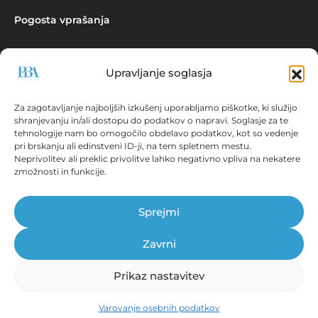
Pogosta vprašanja
Upravljanje soglasja
Povpraševanje
Za zagotavljanje najboljših izkušenj uporabljamo piškotke, ki služijo
shranjevanju in/ali dostopu do podatkov o napravi. Soglasje za te
tehnologije nam bo omogočilo obdelavo podatkov, kot so vedenje
pri brskanju ali edinstveni ID-ji, na tem spletnem mestu.
Neprivolitev ali preklic privolitve lahko negativno vpliva na nekatere
zmožnosti in funkcije.
Aplikacija EBONITETE.SI prikazuje podatke iz virov, ki so javno
dostopni!
Sprejmi
© Prva bonitetna agencija d.o.o., 2026.
Vse pravice pridržane. ISSN 2536-2712
Zavrni
Prikaz nastavitev
Tehnične zahteve
|
Splošni pogoji
|
Pravna obvestila
Izjava o varovanju osebnih podatkov
|
Informacije o
Varovanje osebnih podatkov
videonadzoru