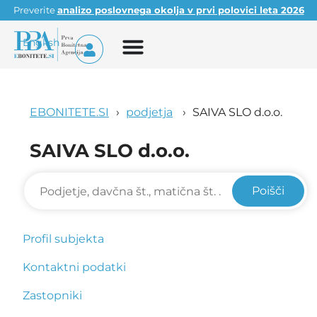
Preverite
analizo poslovnega okolja v prvi polovici leta 2026
English
EBONITETE.SI
podjetja
SAIVA SLO d.o.o.
SAIVA SLO d.o.o.
Poišči
Profil subjekta
Kontaktni podatki
Zastopniki