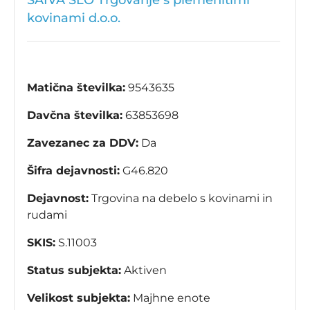
SAIVA SLO Trgovanje s plemenitimi
kovinami d.o.o.
Matična številka:
9543635
Davčna številka:
63853698
Zavezanec za DDV:
Da
Šifra dejavnosti:
G46.820
Dejavnost:
Trgovina na debelo s kovinami in
rudami
SKIS:
S.11003
Status subjekta:
Aktiven
Velikost subjekta:
Majhne enote