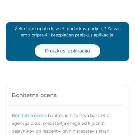
Želite dostopati do vseh podatkov podjetij? Za vas
smo pripravili brezplačen preizkus aplikacije!
Preizkusi aplikacijo
Bonitetna ocena
Bonitetna ocena
bonitetne hiše Prva bonitetna
agencija d.o.o. predstavlja enega od ključnih
dejavnikov pri razdelitvi javnih sredstev s strani