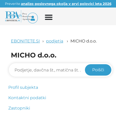
Preverite
analizo poslovnega okolja v prvi polovici leta 2026
English
EBONITETE.SI
podjetja
MICHO d.o.o.
MICHO d.o.o.
Poišči
Profil subjekta
Kontaktni podatki
Zastopniki