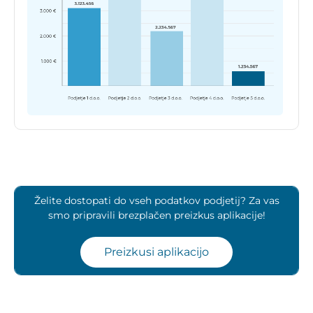
Želite dostopati do vseh podatkov podjetij? Za vas
smo pripravili brezplačen preizkus aplikacije!
Preizkusi aplikacijo