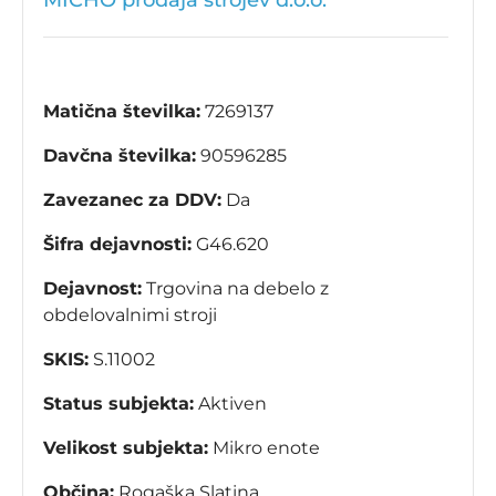
MICHO prodaja strojev d.o.o.
Matična številka:
7269137
Davčna številka:
90596285
Zavezanec za DDV:
Da
Šifra dejavnosti:
G46.620
Dejavnost:
Trgovina na debelo z
obdelovalnimi stroji
SKIS:
S.11002
Status subjekta:
Aktiven
Velikost subjekta:
Mikro enote
Občina:
Rogaška Slatina