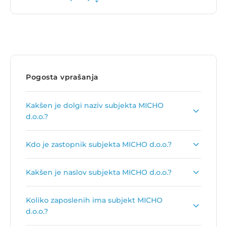
Pogosta vprašanja
Kakšen je dolgi naziv subjekta MICHO
d.o.o.?
Dolgi naziv subjekta je
MICHO prodaja strojev
Kdo je zastopnik subjekta MICHO d.o.o.?
d.o.o.
.
Zastopnik podjetja je
Mitja Škorja
.
Kakšen je naslov subjekta MICHO d.o.o.?
Naslov podjetja je
Spodnje Negonje 35, 3250
Koliko zaposlenih ima subjekt MICHO
Rogaška Slatina
.
d.o.o.?