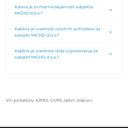
Število zaposlenih je:
1
.
Katera je primarna dejavnost subjekta
MICHO d.o.o.?
Primarna dejavnost subjekta MICHO d.o.o. je
Kakšna je vrednost celotnih prihodkov za
Trgovina na debelo z obdelovalnimi stroji
.
subjekt MICHO d.o.o.?
Vrednost celotnih prihodkov za subjekt MICHO
Kakšna je vrednost izida iz poslovanja za
d.o.o. je
93.004 €
.
subjekt MICHO d.o.o.?
Vrednost izida poslovanja za subjekt MICHO
d.o.o. je
6.009 €
.
Viri podatkov: AJPES, GURS, lastni izračuni.