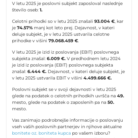
V letu 2025 je poslovni subjekt zaposloval naslednje
število oseb:
1.
Celotni prihodki so v letu 2025 znašali
93.004 €
, kar
je
74.57%
manj kot leto prej. Dejavnost, v kateri
deluje subjekt, je v letu 2025 ustvarila celotne
prihodke v višini
79.068.459 €
.
V letu 2025 je izid iz poslovanja (EBIT) poslovnega
subjekta znašal:
6.009 €.
V predhodnem letu 2024
je izid iz poslovanja (EBIT) poslovnega subjekta
znašal:
6.444 €.
Dejavnost, v kateri deluje subjekt, je
v letu 2025 ustvarila EBIT v višini
4.499.666 €.
Poslovni subjekt se v svoji dejavnosti v letu 2025
glede na podatek o celotnih prihodkih uvršča na
49.
mesto, glede na podatek o zaposlenih pa na
50.
mesto.
Vas zanimajo podrobnejše informacije o poslovanju
vseh vaših poslovnih partnerjev in njihove aktualne
bonitete oz. boniteta kupca
po vašem izboru?