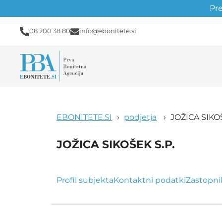
Pr
08 200 38 80
info@ebonitete.si
EBONITETE.SI
podjetja
JOŽICA SIKOŠ
JOŽICA SIKOŠEK S.P.
Profil subjekta
Kontaktni podatki
Zastopni