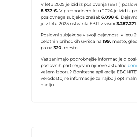
V letu 2025 je izid iz poslovanja (EBIT) poslo
8.537 €.
V predhodnem letu 2024 je izid iz po
poslovnega subjekta znašal:
6.098 €.
Dejavnos
je v letu 2025 ustvarila EBIT v višini
3.287.271
Poslovni subjekt se v svoji dejavnosti v letu
celotnih prihodkih uvršča na
199.
mesto, gled
pa na
320.
mesto.
Vas zanimajo podrobnejše informacije o posl
poslovnih partnerjev in njihove aktualne
boni
vašem izboru? Bonitetna aplikacija EBONITET
verodostojne informacije za najbolj optimal
okolju.