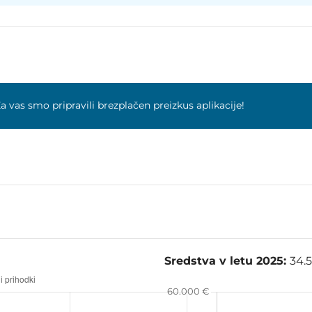
a vas smo pripravili brezplačen preizkus aplikacije!
Sredstva v letu 2025:
34.