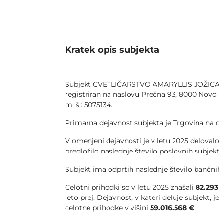
Kratek opis subjekta
Subjekt CVETLIČARSTVO AMARYLLIS JOŽICA 
registriran na naslovu Prečna 93, 8000 Novo 
m. š.: 5075134.
Primarna dejavnost subjekta je Trgovina na d
V omenjeni dejavnosti je v letu 2025 delovalo
predložilo naslednje število poslovnih subjek
Subjekt ima odprtih naslednje število bančnih
Celotni prihodki so v letu 2025 znašali
82.293
leto prej. Dejavnost, v kateri deluje subjekt, j
celotne prihodke v višini
59.016.568 €
.