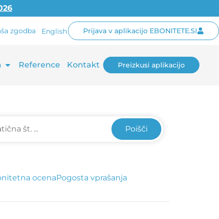
2026
ša zgodba
Prijava v aplikacijo EBONITETE.SI
English
a
Reference
Kontakt
Preizkusi aplikacijo
Poišči
nitetna ocena
Pogosta vprašanja