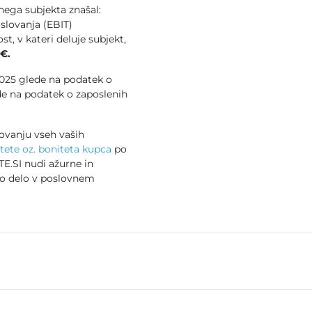
vnega subjekta znašal:
slovanja (EBIT)
t, v kateri deluje subjekt,
 €.
 2025 glede na podatek o
e na podatek o zaposlenih
ovanju vseh vaših
tete oz. boniteta kupca
po
E.SI nudi ažurne in
no delo v poslovnem