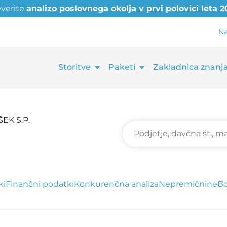
everite
analizo poslovnega okolja v prvi polovici leta 
Na
Storitve
Paketi
Zakladnica znanj
EK S.P.
ki
Finančni podatki
Konkurenčna analiza
Nepremičnine
Bo