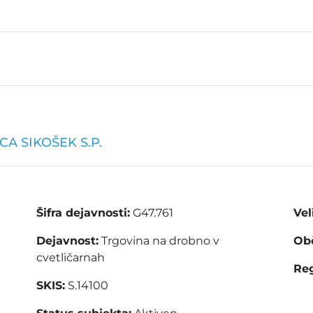
A SIKOŠEK S.P.
Šifra dejavnosti:
G47.761
Vel
Dejavnost:
Trgovina na drobno v
Obč
cvetličarnah
Reg
SKIS:
S.14100