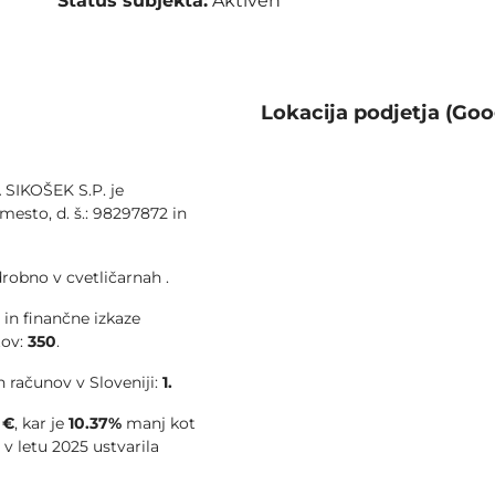
Status subjekta:
Aktiven
Lokacija podjetja (Goo
SIKOŠEK S.P. je
mesto, d. š.: 98297872 in
robno v cvetličarnah .
 in finančne izkaze
tov:
350
.
 računov v Sloveniji:
1.
 €
, kar je
10.37%
manj kot
e v letu 2025 ustvarila