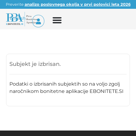
Preverite
analizo poslovnega okolja v prvi polovici leta 2026
English
Subjekt je izbrisan.
Podatki o izbrisanih subjektih so na voljo zgolj
naročnikom bonitetne aplikacije EBONITETE.SI