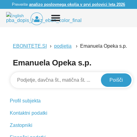
Preverite
analizo poslovnega okolja v prvi polovici leta 2026
English
EBONITETE.SI
podjetja
Emanuela Opeka s.p.
Emanuela Opeka s.p.
Poišči
Profil subjekta
Kontaktni podatki
Zastopniki