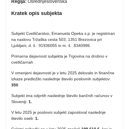
Regija:
Osrednjeslovenska
Kratek opis subjekta
Subjekt Cvetličarstvo, Emanuela Opeka s.p. je registriran
na naslovu Tržaška cesta 503, 1351 Brezovica pri
Ljubljani, d. š.: 91936055 in m. š.: 8340986.
Primarna dejavnost subjekta je Trgovina na drobno v
cvetličarnah .
V omenjeni dejavnosti je v letu 2025 delovalo in finančne
izkaze predložilo naslednje število poslovnih subjektov:
350
.
Subjekt ima odprtih naslednje število bančnih računov v
Sloveniji:
1.
V letu 2025 je poslovni subjekt zaposloval naslednje
število oseb:
1.