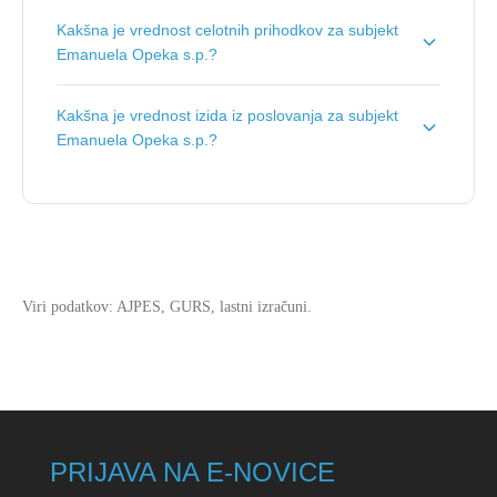
Primarna dejavnost subjekta Emanuela Opeka s.p. je
Kakšna je vrednost celotnih prihodkov za subjekt
Trgovina na drobno v cvetličarnah
.
Emanuela Opeka s.p.?
Vrednost celotnih prihodkov za subjekt Emanuela
Kakšna je vrednost izida iz poslovanja za subjekt
Opeka s.p. je
199.610 €
.
Emanuela Opeka s.p.?
Vrednost izida poslovanja za subjekt Emanuela Opeka
s.p. je
5.446 €
.
Viri podatkov: AJPES, GURS, lastni izračuni.
PRIJAVA NA E-NOVICE