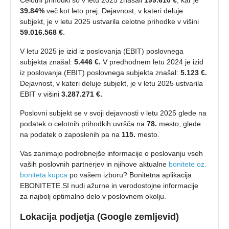
Celotni prihodki so v letu 2025 znašali
199.610 €
, kar je
39.84%
več kot leto prej. Dejavnost, v kateri deluje
subjekt, je v letu 2025 ustvarila celotne prihodke v višini
59.016.568 €
.
V letu 2025 je izid iz poslovanja (EBIT) poslovnega
subjekta znašal:
5.446 €.
V predhodnem letu 2024 je izid
iz poslovanja (EBIT) poslovnega subjekta znašal:
5.123 €.
Dejavnost, v kateri deluje subjekt, je v letu 2025 ustvarila
EBIT v višini
3.287.271 €.
Poslovni subjekt se v svoji dejavnosti v letu 2025 glede na
podatek o celotnih prihodkih uvršča na
78.
mesto, glede
na podatek o zaposlenih pa na
115.
mesto.
Vas zanimajo podrobnejše informacije o poslovanju vseh
vaših poslovnih partnerjev in njihove aktualne
bonitete oz.
boniteta kupca
po vašem izboru? Bonitetna aplikacija
EBONITETE.SI nudi ažurne in verodostojne informacije
za najbolj optimalno delo v poslovnem okolju.
Lokacija podjetja (Google zemljevid)