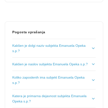
Pogosta vprašanja
Kakšen je dolgi naziv subjekta Emanuela Opeka
s.p.?
Dolgi naziv subjekta je
Cvetličarstvo, Emanuela
Kakšen je naslov subjekta Emanuela Opeka s.p.?
Opeka s.p.
.
Naslov podjetja je
Tržaška cesta 503, 1351
Koliko zaposlenih ima subjekt Emanuela Opeka
Brezovica pri Ljubljani
.
s.p.?
Število zaposlenih je:
1
.
Katera je primarna dejavnost subjekta Emanuela
Opeka s.p.?