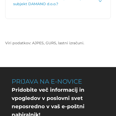
subjekt DAMANO d.o.o.?
Vrednost izida poslovanja za subjekt DAMANO
d.o.o. je
101 €
.
Viri podatkov: AJPES, GURS, lastni izračuni.
PRIJAVA NA E-NOVICE
Pridobite več informacij in
vpogledov v poslovni svet
neposredno v vaš e-poštni
nabiralnik!