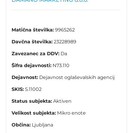
DAMANO MARKETING d.o.o.
Matična številka:
9965262
Davčna številka:
23228989
Zavezanec za DDV:
Da
Šifra dejavnosti:
N73.110
Dejavnost:
Dejavnost oglaševalskih agencij
SKIS:
S.11002
Status subjekta:
Aktiven
Velikost subjekta:
Mikro enote
Občina:
Ljubljana