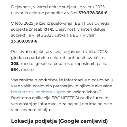
Dejavnost, v kateri deluje subjekt, je v letu 2025
ustvarila celotne prihodke v višini
379.778.386 €
.
V letu 2025 je izid iz poslovanja (EBIT) poslovnega
subjekta znašal:
101 €.
Dejavnost, v kateri deluje
subjekt, je v letu 2025 ustvarila EBIT v višini
23.369.099 €.
Poslovni subjekt se v svoji dejavnosti v letu 2025
glede na podatek o celotnih prihodkih uvršča na
305.
mesto, glede na podatek o zaposlenih pa na
564.
mesto.
Vas zanimajo podrobnejše informacije o poslovanju
vseh vaših poslovnih partnerjev in njihove aktualne
bonitete oz. boniteta kupca
po vašem izboru?
Bonitetna aplikacija EBONITETE.SI nudi ažurne in
verodostojne informacije za najbolj optimalno delo
v poslovnem okolju.
Lokacija podjetja (Google zemljevid)