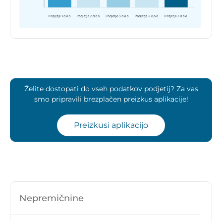
Želite dostopati do vseh podatkov podjetij? Za vas
smo pripravili brezplačen preizkus aplikacije!
Preizkusi aplikacijo
Nepremičnine