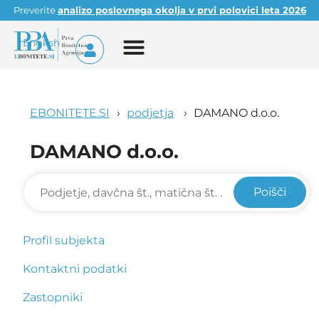
Preverite
analizo poslovnega okolja v prvi polovici leta 2026
English
EBONITETE.SI
podjetja
DAMANO d.o.o.
DAMANO d.o.o.
Poišči
Profil subjekta
Kontaktni podatki
Zastopniki