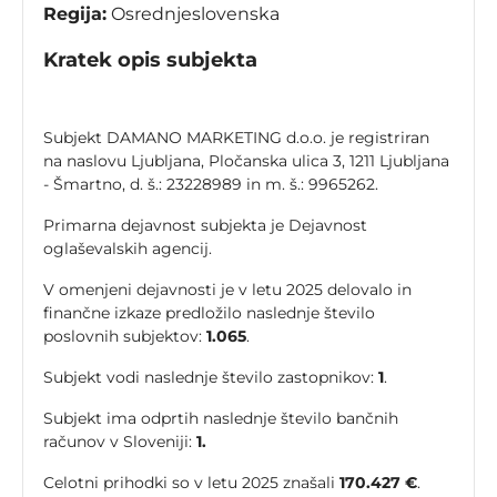
Regija:
Osrednjeslovenska
Kratek opis subjekta
Subjekt DAMANO MARKETING d.o.o. je registriran
na naslovu Ljubljana, Pločanska ulica 3, 1211 Ljubljana
- Šmartno, d. š.: 23228989 in m. š.: 9965262.
Primarna dejavnost subjekta je Dejavnost
oglaševalskih agencij.
V omenjeni dejavnosti je v letu 2025 delovalo in
finančne izkaze predložilo naslednje število
poslovnih subjektov:
1.065
.
Subjekt vodi naslednje število zastopnikov:
1
.
Subjekt ima odprtih naslednje število bančnih
računov v Sloveniji:
1.
Celotni prihodki so v letu 2025 znašali
170.427 €
.