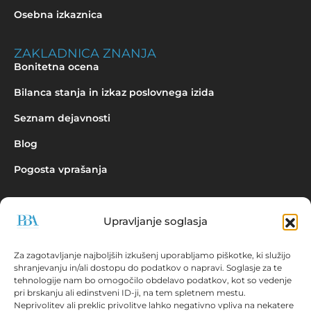
Osebna izkaznica
ZAKLADNICA ZNANJA
Bonitetna ocena
Bilanca stanja in izkaz poslovnega izida
Seznam dejavnosti
Blog
Pogosta vprašanja
Upravljanje soglasja
Povpraševanje
Za zagotavljanje najboljših izkušenj uporabljamo piškotke, ki služijo
shranjevanju in/ali dostopu do podatkov o napravi. Soglasje za te
tehnologije nam bo omogočilo obdelavo podatkov, kot so vedenje
pri brskanju ali edinstveni ID-ji, na tem spletnem mestu.
Neprivolitev ali preklic privolitve lahko negativno vpliva na nekatere