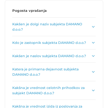
Pogosta vprašanja
Kakšen je dolgi naziv subjekta DAMANO
d.o.o.?
Dolgi naziv subjekta je
DAMANO MARKETING
Kdo je zastopnik subjekta DAMANO d.o.o.?
d.o.o.
.
Zastopnik podjetja je
Damjan Matijaš
.
Kakšen je naslov subjekta DAMANO d.o.o.?
Naslov podjetja je
Ljubljana, Pločanska ulica 3,
Katera je primarna dejavnost subjekta
1211 Ljubljana - Šmartno
.
DAMANO d.o.o.?
Primarna dejavnost subjekta DAMANO d.o.o. je
Kakšna je vrednost celotnih prihodkov za
Dejavnost oglaševalskih agencij
.
subjekt DAMANO d.o.o.?
Vrednost celotnih prihodkov za subjekt DAMANO
Kakšna je vrednost izida iz poslovanja za
d.o.o. je
170.427 €
.