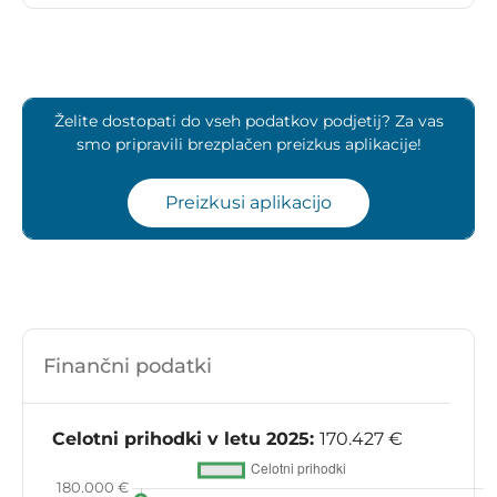
Želite dostopati do vseh podatkov podjetij? Za vas
smo pripravili brezplačen preizkus aplikacije!
Preizkusi aplikacijo
Finančni podatki
Celotni prihodki v letu 2025:
170.427 €