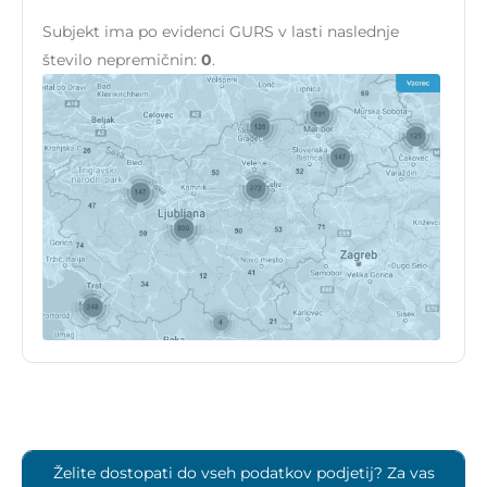
Subjekt ima po evidenci GURS v lasti naslednje
število nepremičnin:
0
.
Želite dostopati do vseh podatkov podjetij? Za vas