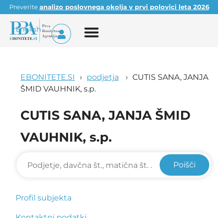
Preverite
analizo poslovnega okolja v prvi polovici leta 2026
English
EBONITETE.SI
podjetja
CUTIS SANA, JANJA
ŠMID VAUHNIK, s.p.
CUTIS SANA, JANJA ŠMID
VAUHNIK, s.p.
Poišči
Profil subjekta
Kontaktni podatki