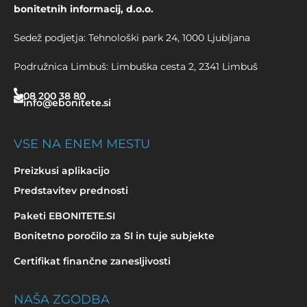
bonitetnih informacij, d.o.o.
Sedež podjetja: Tehnološki park 24, 1000 Ljubljana
Podružnica Limbuš: Limbuška cesta 2, 2341 Limbuš
08 200 38 80
info@ebonitete.si
VSE NA ENEM MESTU
Preizkusi aplikacijo
Predstavitev prednosti
Paketi EBONITETE.SI
Bonitetno poročilo za SI in tuje subjekte
Certifikat finančne zanesljivosti
NAŠA ZGODBA