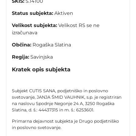
SKIS:
S.14100
Status subjekta:
Aktiven
Velikost subjekta:
Velikost RS se ne
izračunava
Občina:
Rogaška Slatina
Regija:
Savinjska
Kratek opis subjekta
Subjekt CUTIS SANA, podjetniško in poslovno
svetovanje, JANJA ŠMID VAUHNIK, s.p. je registriran
na naslovu Spodnje Negonje 24 A, 3250 Rogaška
Slatina, d. š.: 44437315 in m. š.: 6253601.
Primarna dejavnost subjekta je Drugo podjetniško
in poslovno svetovanje.