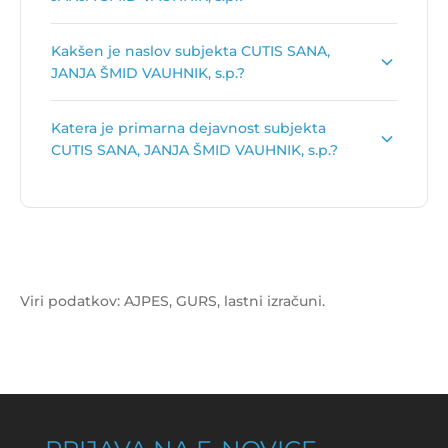
Dolgi naziv subjekta je
CUTIS SANA,
Kakšen je naslov subjekta CUTIS SANA,
podjetniško in poslovno svetovanje, JANJA
JANJA ŠMID VAUHNIK, s.p.?
ŠMID VAUHNIK, s.p.
.
Naslov podjetja je
Spodnje Negonje 24 A, 3250
Katera je primarna dejavnost subjekta
Rogaška Slatina
.
CUTIS SANA, JANJA ŠMID VAUHNIK, s.p.?
Primarna dejavnost subjekta CUTIS SANA, JANJA
ŠMID VAUHNIK, s.p. je
Drugo podjetniško in
poslovno svetovanje
.
Viri podatkov: AJPES, GURS, lastni izračuni.