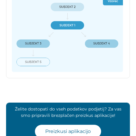
Želite dostopati do vseh podatkov podjetij? Za vas
smo pripravili brezplačen preizkus aplikacije!
Preizkusi aplikacijo