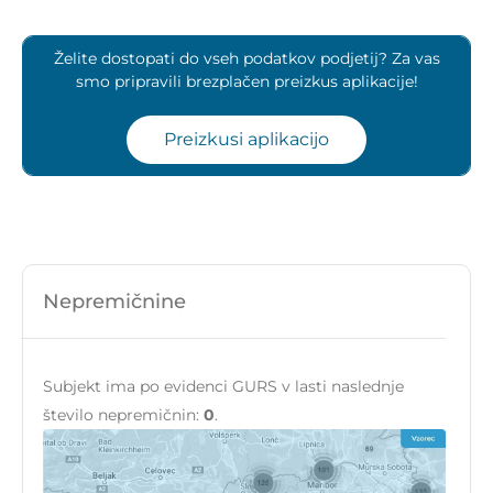
Želite dostopati do vseh podatkov podjetij? Za vas
smo pripravili brezplačen preizkus aplikacije!
Preizkusi aplikacijo
Nepremičnine
Subjekt ima po evidenci GURS v lasti naslednje
število nepremičnin:
0
.