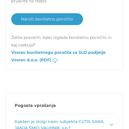
prijavite na razpis.
Naroči bonitetno poročilo
Želite preveriti, kako izgleda bonitetno poročilo in
kaj vsebuje?
Vzorec bonitetnega poročila za SLO podjetje
Vzorec d.o.o. (PDF)
Pogosta vprašanja
Kakšen je dolgi naziv subjekta CUTIS SANA,
JANJA ŠMID VAUHNIK, s.p.?