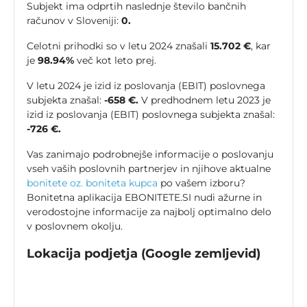
Subjekt ima odprtih naslednje število bančnih
računov v Sloveniji:
0.
Celotni prihodki so v letu 2024 znašali
15.702 €
, kar
je
98.94%
več kot leto prej.
V letu 2024 je izid iz poslovanja (EBIT) poslovnega
subjekta znašal:
-658 €.
V predhodnem letu 2023 je
izid iz poslovanja (EBIT) poslovnega subjekta znašal:
-726 €.
Vas zanimajo podrobnejše informacije o poslovanju
vseh vaših poslovnih partnerjev in njihove aktualne
bonitete oz. boniteta kupca
po vašem izboru?
Bonitetna aplikacija EBONITETE.SI nudi ažurne in
verodostojne informacije za najbolj optimalno delo
v poslovnem okolju.
Lokacija podjetja (Google zemljevid)