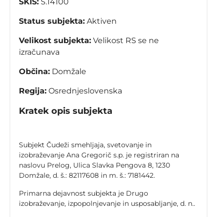
SKIS:
S.14100
Status subjekta:
Aktiven
Velikost subjekta:
Velikost RS se ne
izračunava
Občina:
Domžale
Regija:
Osrednjeslovenska
Kratek opis subjekta
Subjekt Čudeži smehljaja, svetovanje in
izobraževanje Ana Gregorič s.p. je registriran na
naslovu Prelog, Ulica Slavka Pengova 8, 1230
Domžale, d. š.: 82117608 in m. š.: 7181442.
Primarna dejavnost subjekta je Drugo
izobraževanje, izpopolnjevanje in usposabljanje, d. n..