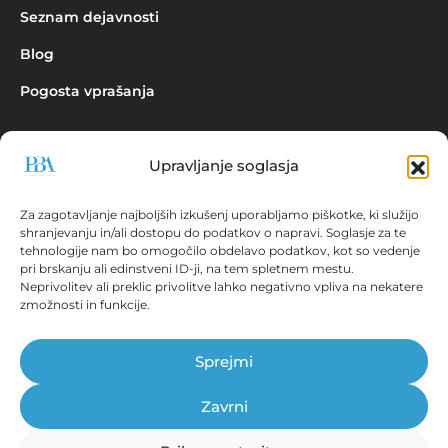
Seznam dejavnosti
Blog
Pogosta vprašanja
Upravljanje soglasja
Povpraševanje
Za zagotavljanje najboljših izkušenj uporabljamo piškotke, ki služijo
shranjevanju in/ali dostopu do podatkov o napravi. Soglasje za te
tehnologije nam bo omogočilo obdelavo podatkov, kot so vedenje
pri brskanju ali edinstveni ID-ji, na tem spletnem mestu.
Neprivolitev ali preklic privolitve lahko negativno vpliva na nekatere
zmožnosti in funkcije.
Aplikacija EBONITETE.SI prikazuje podatke iz virov, ki so javno
dostopni!
Sprejmi
© Prva bonitetna agencija d.o.o., 2026.
Vse pravice pridržane. ISSN 2536-2712
Zavrni