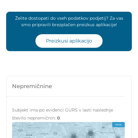
Želite dostopati do vseh podatkov podjetij? Za vas
smo pripravili brezplačen preizkus aplikacije!
Preizkusi aplikacijo
Nepremičnine
Subjekt ima po evidenci GURS v lasti naslednje
število nepremičnin:
0
.