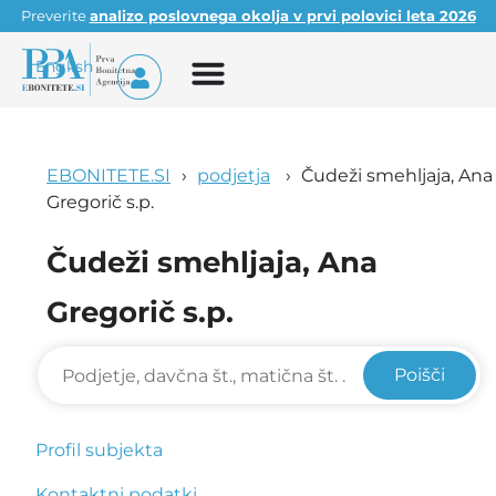
Preverite
analizo poslovnega okolja v prvi polovici leta 2026
English
EBONITETE.SI
podjetja
Čudeži smehljaja, Ana
Gregorič s.p.
Čudeži smehljaja, Ana
Gregorič s.p.
Poišči
Profil subjekta
Kontaktni podatki