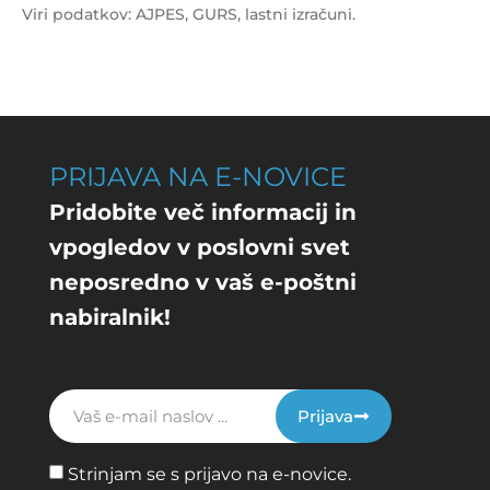
Viri podatkov: AJPES, GURS, lastni izračuni.
PRIJAVA NA E-NOVICE
Pridobite več informacij in
vpogledov v poslovni svet
neposredno v vaš e-poštni
nabiralnik!
Prijava
Strinjam se s prijavo na e-novice.