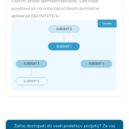
Vzorčni prikaz lastniških povezav. Lastniške
povezave so na voljo naročnikom bonitetne
aplikacije EBONITETE.SI.
Želite dostopati do vseh podatkov podjetij? Za vas