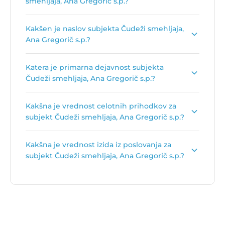
smehljaja, Ana Gregorič s.p.?
Dolgi naziv subjekta je
Čudeži smehljaja,
Kakšen je naslov subjekta Čudeži smehljaja,
svetovanje in izobraževanje Ana Gregorič s.p.
.
Ana Gregorič s.p.?
Naslov podjetja je
Prelog, Ulica Slavka Pengova
Katera je primarna dejavnost subjekta
8, 1230 Domžale
.
Čudeži smehljaja, Ana Gregorič s.p.?
Primarna dejavnost subjekta Čudeži smehljaja,
Kakšna je vrednost celotnih prihodkov za
Ana Gregorič s.p. je
Drugo izobraževanje,
subjekt Čudeži smehljaja, Ana Gregorič s.p.?
izpopolnjevanje in usposabljanje, d. n.
.
Vrednost celotnih prihodkov za subjekt Čudeži
Kakšna je vrednost izida iz poslovanja za
smehljaja, Ana Gregorič s.p. je
15.702 €
.
subjekt Čudeži smehljaja, Ana Gregorič s.p.?
Vrednost izida poslovanja za subjekt Čudeži
smehljaja, Ana Gregorič s.p. je
-658 €
.