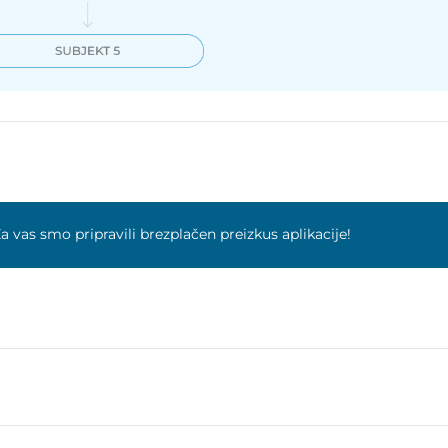
a vas smo pripravili brezplačen preizkus aplikacije!