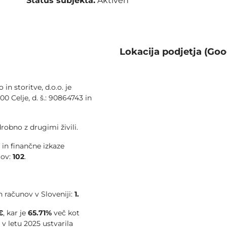
Status subjekta:
Aktiven
Lokacija podjetja (Goo
n storitve, d.o.o. je
00 Celje, d. š.: 90864743 in
obno z drugimi živili.
 in finančne izkaze
tov:
102
.
 računov v Sloveniji:
1.
€
, kar je
65.71%
več kot
e v letu 2025 ustvarila