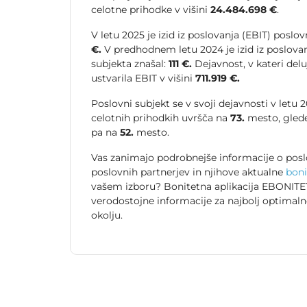
celotne prihodke v višini
24.484.698 €
.
V letu 2025 je izid iz poslovanja (EBIT) poslo
€.
V predhodnem letu 2024 je izid iz poslova
subjekta znašal:
111 €.
Dejavnost, v kateri deluj
ustvarila EBIT v višini
711.919 €.
Poslovni subjekt se v svoji dejavnosti v letu
celotnih prihodkih uvršča na
73.
mesto, glede
pa na
52.
mesto.
Vas zanimajo podrobnejše informacije o posl
poslovnih partnerjev in njihove aktualne
boni
vašem izboru? Bonitetna aplikacija EBONITET
verodostojne informacije za najbolj optimal
okolju.