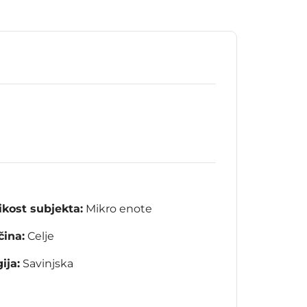
ikost subjekta:
Mikro enote
ina:
Celje
ija:
Savinjska