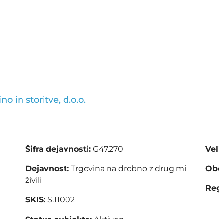
 in storitve, d.o.o.
Šifra dejavnosti:
G47.270
Vel
Dejavnost:
Trgovina na drobno z drugimi
Obč
živili
Reg
SKIS:
S.11002