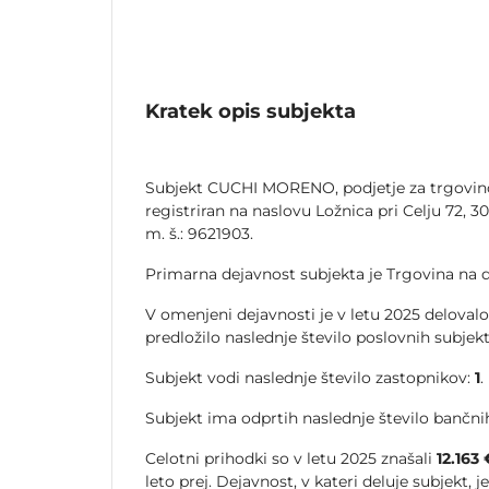
Kratek opis subjekta
Subjekt CUCHI MORENO, podjetje za trgovino i
registriran na naslovu Ložnica pri Celju 72, 30
m. š.: 9621903.
Primarna dejavnost subjekta je Trgovina na dr
V omenjeni dejavnosti je v letu 2025 delovalo
predložilo naslednje število poslovnih subjek
Subjekt vodi naslednje število zastopnikov:
1
.
Subjekt ima odprtih naslednje število bančnih
Celotni prihodki so v letu 2025 znašali
12.163 
leto prej. Dejavnost, v kateri deluje subjekt, j