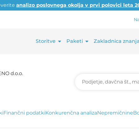
everite
analizo poslovnega okolja v prvi polovici leta 
Na
Storitve
Paketi
Zakladnica znanj
O d.o.o.
ki
Finančni podatki
Konkurenčna analiza
Nepremičnine
Bo