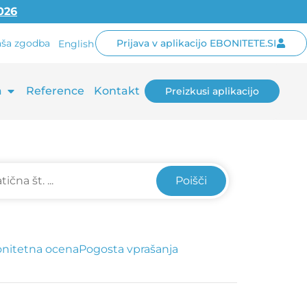
2026
ša zgodba
Prijava v aplikacijo EBONITETE.SI
English
a
Reference
Kontakt
Preizkusi aplikacijo
Poišči
nitetna ocena
Pogosta vprašanja