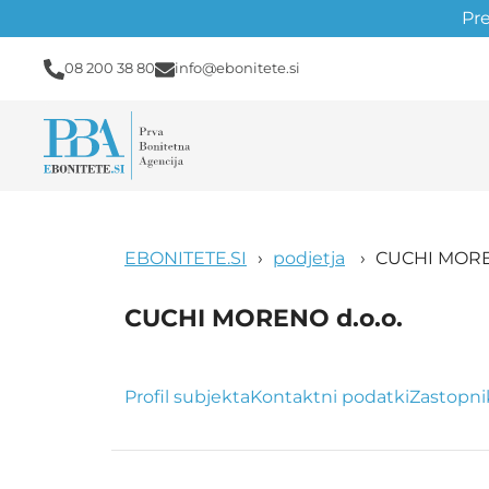
Pr
08 200 38 80
info@ebonitete.si
EBONITETE.SI
podjetja
CUCHI MOREN
CUCHI MORENO d.o.o.
Profil subjekta
Kontaktni podatki
Zastopni