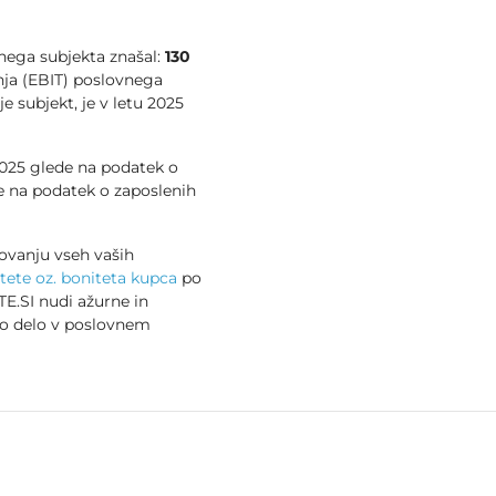
vnega subjekta znašal:
130
nja (EBIT) poslovnega
e subjekt, je v letu 2025
 2025 glede na podatek o
 na podatek o zaposlenih
ovanju vseh vaših
tete oz. boniteta kupca
po
E.SI nudi ažurne in
no delo v poslovnem