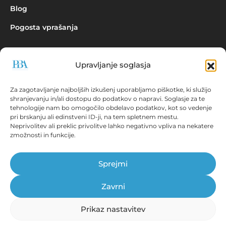
Blog
Pogosta vprašanja
Upravljanje soglasja
Povpraševanje
Za zagotavljanje najboljših izkušenj uporabljamo piškotke, ki služijo
shranjevanju in/ali dostopu do podatkov o napravi. Soglasje za te
tehnologije nam bo omogočilo obdelavo podatkov, kot so vedenje
pri brskanju ali edinstveni ID-ji, na tem spletnem mestu.
Neprivolitev ali preklic privolitve lahko negativno vpliva na nekatere
zmožnosti in funkcije.
Aplikacija EBONITETE.SI prikazuje podatke iz virov, ki so javno
dostopni!
Sprejmi
© Prva bonitetna agencija d.o.o., 2026.
Vse pravice pridržane. ISSN 2536-2712
Zavrni
Prikaz nastavitev
Tehnične zahteve
|
Splošni pogoji
|
Pravna obvestila
Izjava o varovanju osebnih podatkov
|
Informacije o