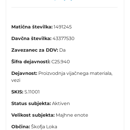
Matična številka:
1491245
Davčna številka:
43377530
Zavezanec za DDV:
Da
Šifra dejavnosti:
C25.940
Dejavnost:
Proizvodnja vijačnega materiala,
vezi
SKIS:
S.11001
Status subjekta:
Aktiven
Velikost subjekta:
Majhne enote
Občina:
Škofja Loka