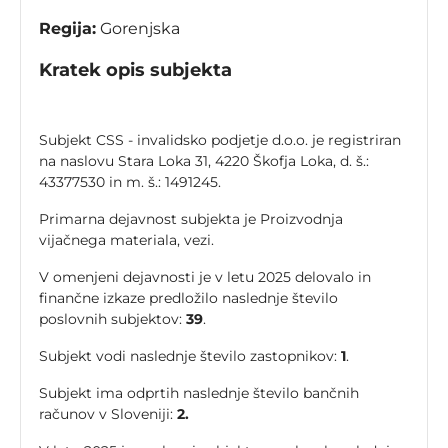
Regija:
Gorenjska
Kratek opis subjekta
Subjekt CSS - invalidsko podjetje d.o.o. je registriran
na naslovu Stara Loka 31, 4220 Škofja Loka, d. š.:
43377530 in m. š.: 1491245.
Primarna dejavnost subjekta je Proizvodnja
vijačnega materiala, vezi.
V omenjeni dejavnosti je v letu 2025 delovalo in
finančne izkaze predložilo naslednje število
poslovnih subjektov:
39
.
Subjekt vodi naslednje število zastopnikov:
1
.
Subjekt ima odprtih naslednje število bančnih
računov v Sloveniji:
2.