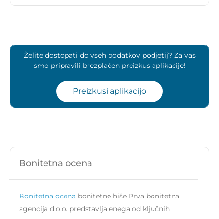
Želite dostopati do vseh podatkov podjetij? Za vas
smo pripravili brezplačen preizkus aplikacije!
Preizkusi aplikacijo
Bonitetna ocena
Bonitetna ocena
bonitetne hiše Prva bonitetna
agencija d.o.o. predstavlja enega od ključnih