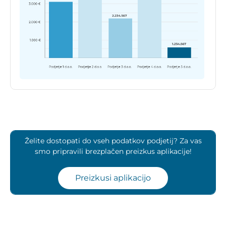
Želite dostopati do vseh podatkov podjetij? Za vas
smo pripravili brezplačen preizkus aplikacije!
Preizkusi aplikacijo