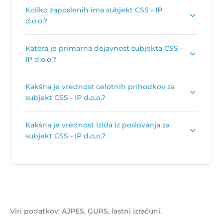
Kontakt podjetja je
www.css-ip.si
.
Koliko zaposlenih ima subjekt CSS - IP
d.o.o.?
Število zaposlenih je:
37
.
Katera je primarna dejavnost subjekta CSS -
IP d.o.o.?
Primarna dejavnost subjekta CSS - IP d.o.o. je
Kakšna je vrednost celotnih prihodkov za
Proizvodnja vijačnega materiala, vezi
.
subjekt CSS - IP d.o.o.?
Vrednost celotnih prihodkov za subjekt CSS - IP
Kakšna je vrednost izida iz poslovanja za
d.o.o. je
2.154.252 €
.
subjekt CSS - IP d.o.o.?
Vrednost izida poslovanja za subjekt CSS - IP
d.o.o. je
-31.690 €
.
Viri podatkov: AJPES, GURS, lastni izračuni.