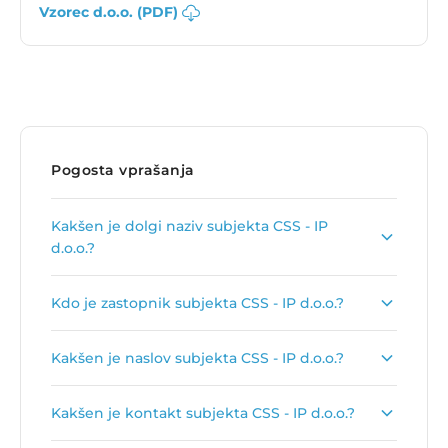
Vzorec d.o.o. (PDF)
Pogosta vprašanja
Kakšen je dolgi naziv subjekta CSS - IP
d.o.o.?
Dolgi naziv subjekta je
CSS - invalidsko podjetje
Kdo je zastopnik subjekta CSS - IP d.o.o.?
d.o.o.
.
Zastopnik podjetja je
Mariana Karla Rebernik
.
Kakšen je naslov subjekta CSS - IP d.o.o.?
Naslov podjetja je
Stara Loka 31, 4220 Škofja
Kakšen je kontakt subjekta CSS - IP d.o.o.?
Loka
.