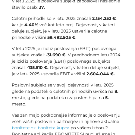
V letu 2025 je poslovni subjekt zaposloval naslednje
število oseb:
37.
Celotni prihodki so v letu 2025 znašali
2.154.252 €
,
kar je
4.40%
več kot leto prej. Dejavnost, v kateri
deluje subjekt, je v letu 2025 ustvarila celotne
prihodke v višini
59.492.505 €
.
V letu 2025 je izid iz poslovanja (EBIT) poslovnega
subjekta znašal:
-31.690 €.
V predhodnem letu 2024
je izid iz poslovanja (EBIT) poslovnega subjekta
znašal:
-135.510 €.
Dejavnost, v kateri deluje subjekt,
je v letu 2025 ustvarila EBIT v višini
2.604.044 €.
Poslovni subjekt se v svoji dejavnosti v letu 2025
glede na podatek o celotnih prihodkih uvršča na
8.
mesto, glede na podatek o zaposlenih pa na
5.
mesto.
Vas zanimajo podrobnejše informacije o poslovanju
vseh vaših poslovnih partnerjev in njihove aktualne
bonitete oz. boniteta kupca
po vašem izboru?
Bonitetna aplikacija EBONITETE.SI nudi ažurne in