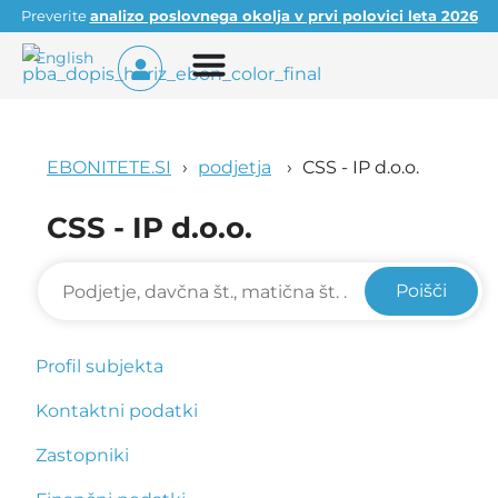
Preverite
analizo poslovnega okolja v prvi polovici leta 2026
English
EBONITETE.SI
podjetja
CSS - IP d.o.o.
CSS - IP d.o.o.
Poišči
Profil subjekta
Kontaktni podatki
Zastopniki