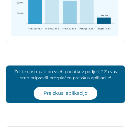
Želite dostopati do vseh podatkov podjetij? Za vas
smo pripravili brezplačen preizkus aplikacije!
Preizkusi aplikacijo