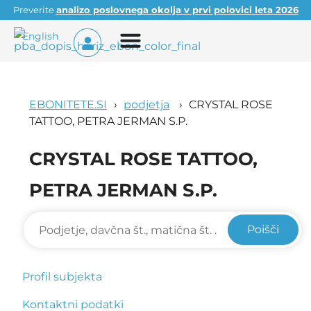
Preverite
analizo poslovnega okolja v prvi polovici leta 2026
English
EBONITETE.SI
podjetja
CRYSTAL ROSE
TATTOO, PETRA JERMAN S.P.
CRYSTAL ROSE TATTOO,
PETRA JERMAN S.P.
Poišči
Profil subjekta
Kontaktni podatki