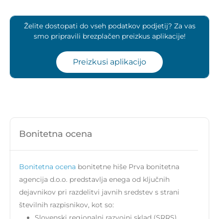
Želite dostopati do vseh podatkov podjetij? Za vas
smo pripravili brezplačen preizkus aplikacije!
Preizkusi aplikacijo
Bonitetna ocena
Bonitetna ocena
bonitetne hiše Prva bonitetna
agencija d.o.o. predstavlja enega od ključnih
dejavnikov pri razdelitvi javnih sredstev s strani
številnih razpisnikov, kot so:
Slovenski regionalni razvojni sklad (SRRS)