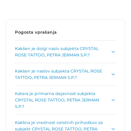
Pogosta vprašanja
Kakšen je dolgi naziv subjekta CRYSTAL
ROSE TATTOO, PETRA JERMAN S.P.?
Dolgi naziv subjekta je
CRYSTAL ROSE TATTOO,
Kakšen je naslov subjekta CRYSTAL ROSE
TETOVIRANJE, PETRA JERMAN S.P.
.
TATTOO, PETRA JERMAN S.P.?
Naslov podjetja je
Naselje Ivana Krivca 33, 4280
Katera je primarna dejavnost subjekta
Kranjska Gora
.
CRYSTAL ROSE TATTOO, PETRA JERMAN
S.P.?
Primarna dejavnost subjekta CRYSTAL ROSE
Kakšna je vrednost celotnih prihodkov za
TATTOO, PETRA JERMAN S.P. je
Tetoviranje in
subjekt CRYSTAL ROSE TATTOO, PETRA
pirsing
.