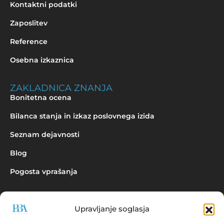
Kontaktni podatki
Zaposlitev
Reference
Osebna izkaznica
ZAKLADNICA ZNANJA
Bonitetna ocena
Bilanca stanja in izkaz poslovnega izida
Seznam dejavnosti
Blog
Pogosta vprašanja
Upravljanje soglasja
Povpraševanje