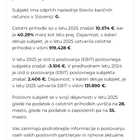
Subjekt ima odprtih naslednje število bančnih
računov v Sloveniji:
0.
Celotni prihodki so v letu 2025 znašali
10.574 €
, kar
je
40.29%
manj kot leto prej. Dejavnost, v kateri
deluje subjekt, je v letu 2025 ustvarila celotne
prihodke v višini
919.428 €
.
V letu 2025 je izid iz poslovanja (EBIT) poslovnega
subjekta znašal:
-3.106 €.
V predhodnem letu 2024
je izid iz poslovanja (EBIT) poslovnega subjekta
znašal:
2.406 €.
Dejavnost, v kateri deluje subjekt, je
v letu 2025 ustvarila EBIT v višini
131.890 €.
Poslovni subjekt se v svoji dejavnosti v letu 2025
glede na podatek o celotnih prihodkih uvršča na
28.
mesto, glede na podatek o zaposlenih pa na
35.
mesto.
Vas zanimajo podrobnejše informacije o poslovanju
vseh vaših poslovnih partnerjev in njihove aktualne