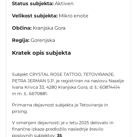
Status subjekta:
Aktiven
Velikost subjekta:
Mikro enote
Občina:
Kranjska Gora
Regija:
Gorenjska
Kratek opis subjekta
Subjekt CRYSTAL ROSE TATTOO, TETOVIRANJE,
PETRA JERMAN S.P. je registriran na naslovu Naselje
Ivana Krivca 33, 4280 Kranjska Gora, d. š.: 60874414
in m. š.: 6670881.
Primarna dejavnost subjekta je Tetoviranje in
pirsing.
V omenjeni dejavnosti je v letu 2025 delovalo in
finančne izkaze predložilo naslednje število
poslovnih subjektov:
35
.