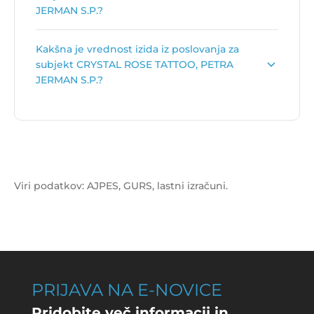
JERMAN S.P.?
Vrednost celotnih prihodkov za subjekt CRYSTAL
Kakšna je vrednost izida iz poslovanja za
ROSE TATTOO, PETRA JERMAN S.P. je
10.574 €
.
subjekt CRYSTAL ROSE TATTOO, PETRA
JERMAN S.P.?
Vrednost izida poslovanja za subjekt CRYSTAL
ROSE TATTOO, PETRA JERMAN S.P. je
-3.106 €
.
Viri podatkov: AJPES, GURS, lastni izračuni.
PRIJAVA NA E-NOVICE
Pridobite več informacij in