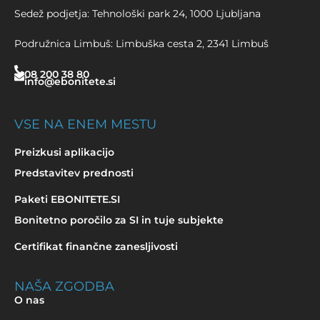
Sedež podjetja: Tehnološki park 24, 1000 Ljubljana
Podružnica Limbuš: Limbuška cesta 2, 2341 Limbuš
08 200 38 80
info@ebonitete.si
VSE NA ENEM MESTU
Preizkusi aplikacijo
Predstavitev prednosti
Paketi EBONITETE.SI
Bonitetno poročilo za SI in tuje subjekte
Certifikat finančne zanesljivosti
NAŠA ZGODBA
O nas