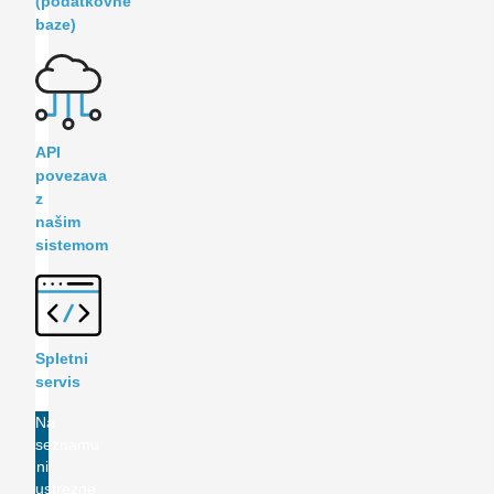
(podatkovne
baze)
API
povezava
z
našim
sistemom
Spletni
servis
Na
seznamu
ni
ustrezne