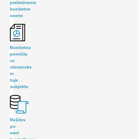
preliminarne
bonitetne
ocene
Bonitetna
poročila
za
slovenske
in
tuje
subjekte
Rešitev
po
meri