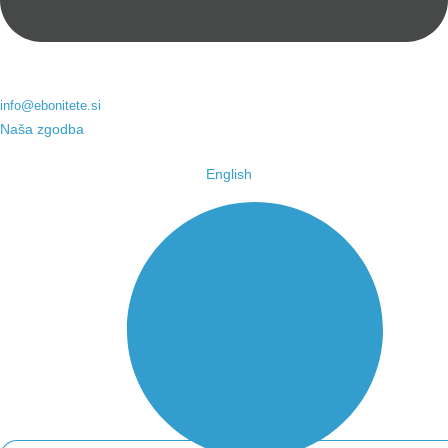
info@ebonitete.si
Naša zgodba
English