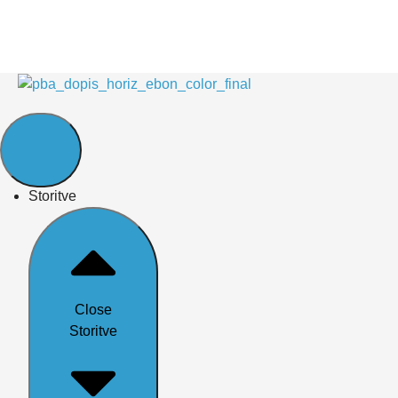
Storitve
Close
Storitve