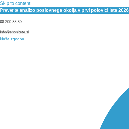
Skip to content
Preverite
analizo poslovnega okolja v prvi polovici leta 2026
08 200 38 80
info@ebonitete.si
Naša zgodba