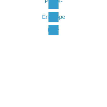
Phone-
alt
Envelope
User