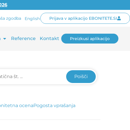
2026
ša zgodba
Prijava v aplikacijo EBONITETE.SI
English
a
Reference
Kontakt
Preizkusi aplikacijo
Poišči
nitetna ocena
Pogosta vprašanja