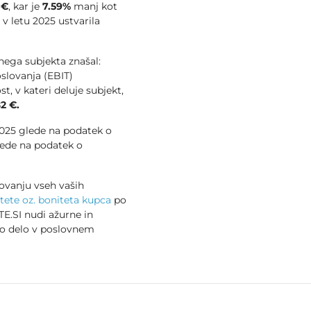
 €
, kar je
7.59%
manj kot
e v letu 2025 ustvarila
vnega subjekta znašal:
slovanja (EBIT)
t, v kateri deluje subjekt,
2 €.
 2025 glede na podatek o
ede na podatek o
ovanju vseh vaših
tete oz. boniteta kupca
po
E.SI nudi ažurne in
no delo v poslovnem