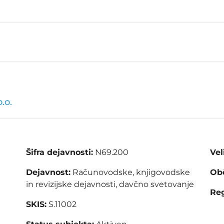
.o.
Šifra dejavnosti:
N69.200
Vel
Dejavnost:
Računovodske, knjigovodske
Obč
in revizijske dejavnosti, davčno svetovanje
Reg
SKIS:
S.11002