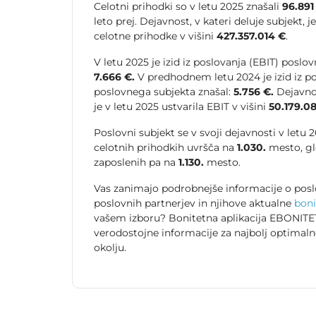
Celotni prihodki so v letu 2025 znašali
96.891
leto prej. Dejavnost, v kateri deluje subjekt, j
celotne prihodke v višini
427.357.014 €
.
V letu 2025 je izid iz poslovanja (EBIT) poslo
7.666 €.
V predhodnem letu 2024 je izid iz po
poslovnega subjekta znašal:
5.756 €.
Dejavnos
je v letu 2025 ustvarila EBIT v višini
50.179.08
Poslovni subjekt se v svoji dejavnosti v letu
celotnih prihodkih uvršča na
1.030.
mesto, gl
zaposlenih pa na
1.130.
mesto.
Vas zanimajo podrobnejše informacije o posl
poslovnih partnerjev in njihove aktualne
boni
vašem izboru? Bonitetna aplikacija EBONITET
verodostojne informacije za najbolj optimal
okolju.