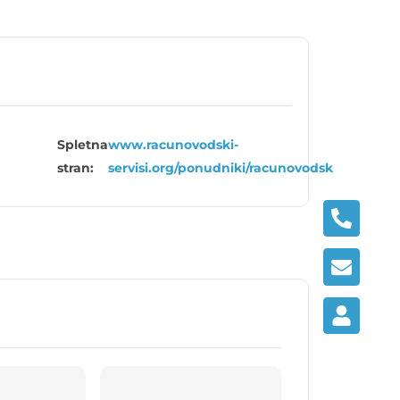
Spletna
www.racunovodski-
stran:
servisi.org/ponudniki/racunovodsk