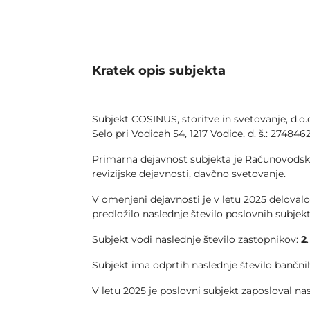
Kratek opis subjekta
Subjekt COSINUS, storitve in svetovanje, d.o.o
Selo pri Vodicah 54, 1217 Vodice, d. š.: 2748462
Primarna dejavnost subjekta je Računovodsk
revizijske dejavnosti, davčno svetovanje.
V omenjeni dejavnosti je v letu 2025 delovalo
predložilo naslednje število poslovnih subjek
Subjekt vodi naslednje število zastopnikov:
2
.
Subjekt ima odprtih naslednje število bančnih
V letu 2025 je poslovni subjekt zaposloval na