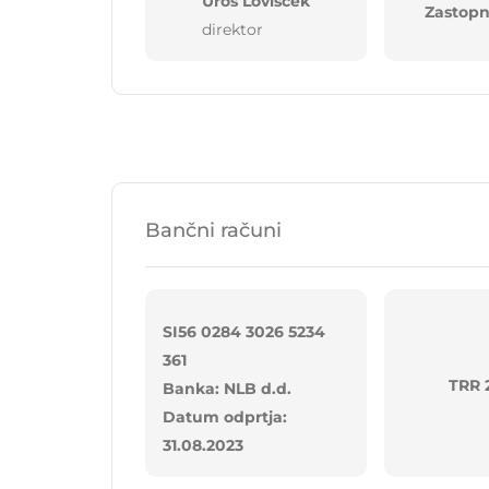
Uroš Lovišček
Zastopn
direktor
Bančni računi
SI56 0284 3026 5234
361
TRR 
Banka: NLB d.d.
Datum odprtja:
31.08.2023