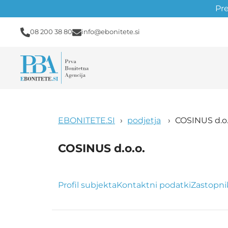
Pr
08 200 38 80
info@ebonitete.si
EBONITETE.SI
podjetja
COSINUS d.o.
COSINUS d.o.o.
Profil subjekta
Kontaktni podatki
Zastopni