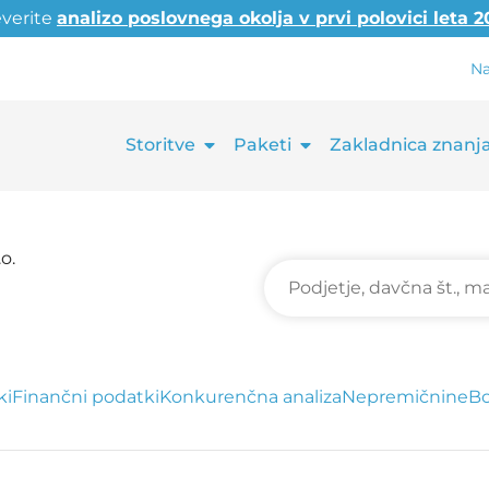
everite
analizo poslovnega okolja v prvi polovici leta 
Na
Storitve
Paketi
Zakladnica znanj
o.
ki
Finančni podatki
Konkurenčna analiza
Nepremičnine
Bo