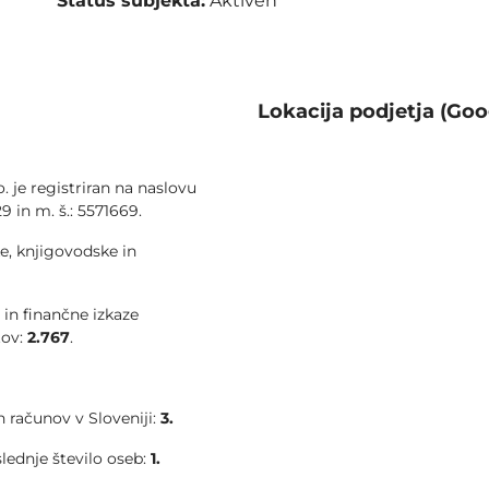
Status subjekta:
Aktiven
Lokacija podjetja (Goo
. je registriran na naslovu
9 in m. š.: 5571669.
e, knjigovodske in
 in finančne izkaze
tov:
2.767
.
 računov v Sloveniji:
3.
slednje število oseb:
1.