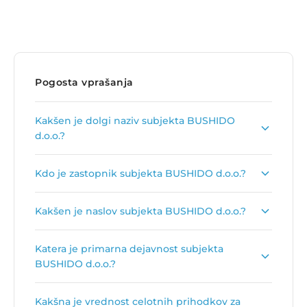
Pogosta vprašanja
Kakšen je dolgi naziv subjekta BUSHIDO
d.o.o.?
Dolgi naziv subjekta je
BUSHIDO, trgovina,
Kdo je zastopnik subjekta BUSHIDO d.o.o.?
d.o.o.
.
Zastopnik podjetja je
Marko Marinković
.
Kakšen je naslov subjekta BUSHIDO d.o.o.?
Naslov podjetja je
Grajska pot 4, 8273 Leskovec
Katera je primarna dejavnost subjekta
pri Krškem
.
BUSHIDO d.o.o.?
Primarna dejavnost subjekta BUSHIDO d.o.o. je
Kakšna je vrednost celotnih prihodkov za
Trgovina na debelo z lesom, gradbenim