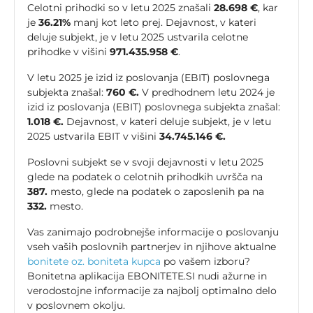
Celotni prihodki so v letu 2025 znašali
28.698 €
, kar
je
36.21%
manj kot leto prej. Dejavnost, v kateri
deluje subjekt, je v letu 2025 ustvarila celotne
prihodke v višini
971.435.958 €
.
V letu 2025 je izid iz poslovanja (EBIT) poslovnega
subjekta znašal:
760 €.
V predhodnem letu 2024 je
izid iz poslovanja (EBIT) poslovnega subjekta znašal:
1.018 €.
Dejavnost, v kateri deluje subjekt, je v letu
2025 ustvarila EBIT v višini
34.745.146 €.
Poslovni subjekt se v svoji dejavnosti v letu 2025
glede na podatek o celotnih prihodkih uvršča na
387.
mesto, glede na podatek o zaposlenih pa na
332.
mesto.
Vas zanimajo podrobnejše informacije o poslovanju
vseh vaših poslovnih partnerjev in njihove aktualne
bonitete oz. boniteta kupca
po vašem izboru?
Bonitetna aplikacija EBONITETE.SI nudi ažurne in
verodostojne informacije za najbolj optimalno delo
v poslovnem okolju.