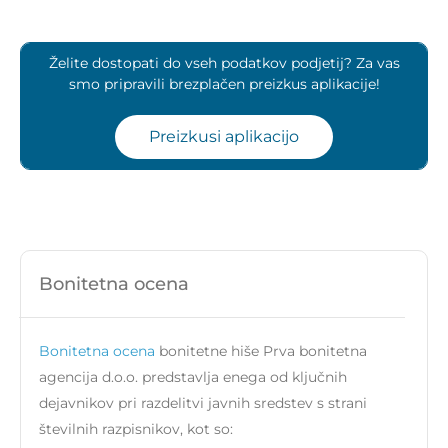
Želite dostopati do vseh podatkov podjetij? Za vas
smo pripravili brezplačen preizkus aplikacije!
Preizkusi aplikacijo
Bonitetna ocena
Bonitetna ocena
bonitetne hiše Prva bonitetna
agencija d.o.o. predstavlja enega od ključnih
dejavnikov pri razdelitvi javnih sredstev s strani
številnih razpisnikov, kot so: