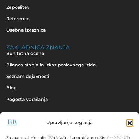
Zaposlitev
Reference
Osebna izkaznica
ZAKLADNICA ZNANJA
Bonitetna ocena
Bilanca stanja in izkaz poslovnega izida
Seznam dejavnosti
Blog
Pogosta vprašanja
Upravljanje soglasja
Povpraševanje
Za zagotavljanje najboljših izkušenj uporabljamo piškotke, ki služijo