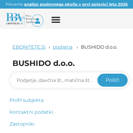
Preverite
analizo poslovnega okolja v prvi polovici leta 2026
English
EBONITETE.SI
podjetja
BUSHIDO d.o.o.
BUSHIDO d.o.o.
Poišči
Profil subjekta
Kontaktni podatki
Zastopniki