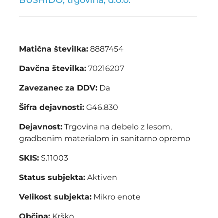
BUSHIDO, trgovina, d.o.o.
Matična številka:
8887454
Davčna številka:
70216207
Zavezanec za DDV:
Da
Šifra dejavnosti:
G46.830
Dejavnost:
Trgovina na debelo z lesom,
gradbenim materialom in sanitarno opremo
SKIS:
S.11003
Status subjekta:
Aktiven
Velikost subjekta:
Mikro enote
Občina:
Krško