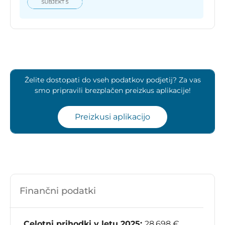
Želite dostopati do vseh podatkov podjetij? Za vas
smo pripravili brezplačen preizkus aplikacije!
Preizkusi aplikacijo
Finančni podatki
Celotni prihodki v letu 2025:
28.698 €