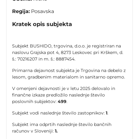
Regija:
Posavska
Kratek opis subjekta
Subjekt BUSHIDO, trgovina, d.o.o. je registriran na
naslovu Grajska pot 4, 8273 Leskovec pri Krškem, d.
š.: 70216207 in m. š.: 8887454.
Primarna dejavnost subjekta je Trgovina na debelo z
lesom, gradbenim materialom in sanitarno opremo.
V omenjeni dejavnosti je v letu 2025 delovalo in
finančne izkaze predložilo naslednje število
poslovnih subjektov:
499
.
Subjekt vodi naslednje število zastopnikov:
1
.
Subjekt ima odprtih naslednje število bančnih
računov v Sloveniji:
1.