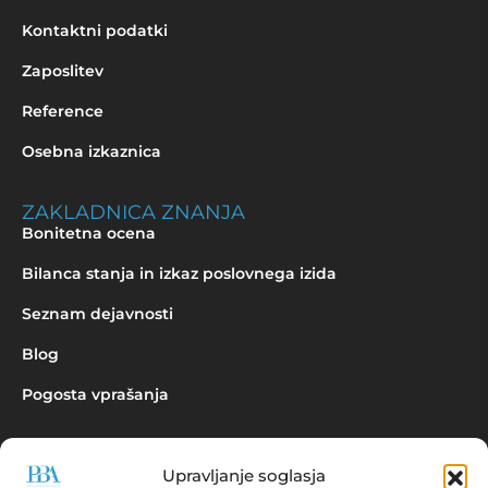
Kontaktni podatki
Zaposlitev
Reference
Osebna izkaznica
ZAKLADNICA ZNANJA
Bonitetna ocena
Bilanca stanja in izkaz poslovnega izida
Seznam dejavnosti
Blog
Pogosta vprašanja
Upravljanje soglasja
Povpraševanje