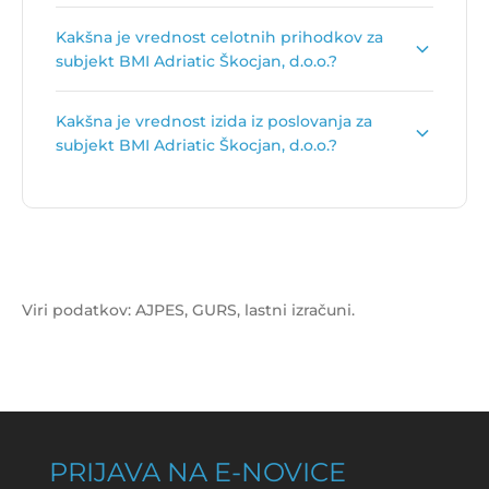
Primarna dejavnost subjekta BMI Adriatic
Kakšna je vrednost celotnih prihodkov za
Škocjan, d.o.o. je
Trgovina na debelo z lesom,
subjekt BMI Adriatic Škocjan, d.o.o.?
gradbenim materialom in sanitarno opremo
.
Vrednost celotnih prihodkov za subjekt BMI
Kakšna je vrednost izida iz poslovanja za
Adriatic Škocjan, d.o.o. je
7.177.300 €
.
subjekt BMI Adriatic Škocjan, d.o.o.?
Vrednost izida poslovanja za subjekt BMI Adriatic
Škocjan, d.o.o. je
-783.069 €
.
Viri podatkov: AJPES, GURS, lastni izračuni.
PRIJAVA NA E-NOVICE