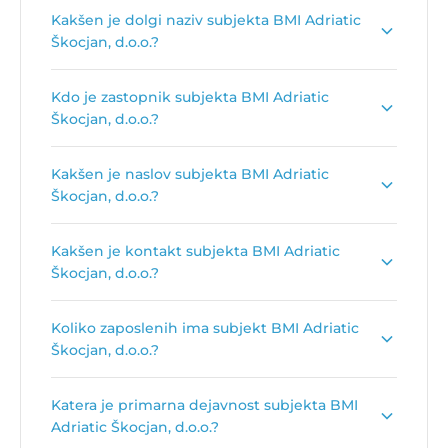
Kakšen je dolgi naziv subjekta BMI Adriatic
Škocjan, d.o.o.?
Dolgi naziv subjekta je
BMI Adriatic Škocjan,
Kdo je zastopnik subjekta BMI Adriatic
proizvodnja betonskih strešnikov in industrija
Škocjan, d.o.o.?
gradbenega materiala, d.o.o.
.
Zastopnik podjetja je
Mateja Zorman
.
Kakšen je naslov subjekta BMI Adriatic
Škocjan, d.o.o.?
Naslov podjetja je
Beethovnova ulica 12, 1000
Kakšen je kontakt subjekta BMI Adriatic
Ljubljana
.
Škocjan, d.o.o.?
Kontakt podjetja je
si.bmigroup.com
.
Koliko zaposlenih ima subjekt BMI Adriatic
Škocjan, d.o.o.?
Število zaposlenih je:
43
.
Katera je primarna dejavnost subjekta BMI
Adriatic Škocjan, d.o.o.?