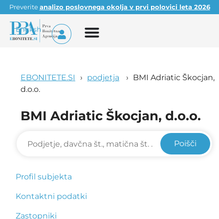
Preverite
analizo poslovnega okolja v prvi polovici leta 2026
English
EBONITETE.SI
podjetja
BMI Adriatic Škocjan,
d.o.o.
BMI Adriatic Škocjan, d.o.o.
Poišči
Profil subjekta
Kontaktni podatki
Zastopniki