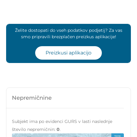
Želite dostopati do vseh podatkov podjetij? Za vas
smo pripravili brezplačen preizkus aplikacije!
Preizkusi aplikacijo
Nepremičnine
Subjekt ima po evidenci GURS v lasti naslednje
število nepremičnin:
0
.