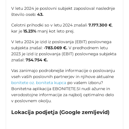
V letu 2024 je poslovni subjekt zaposloval naslednje
število oseb:
43.
Celotni prihodki so v letu 2024 znašali
7.177.300 €
,
kar je
15.23%
manj kot leto prej.
V letu 2024 je izid iz poslovanja (EBIT) poslovnega
subjekta znašal:
-783.069 €.
V predhodnem letu
2023 je izid iz poslovanja (EBIT) poslovnega subjekta
znašal:
754.754 €.
Vas zanimajo podrobnejše informacije o poslovanju
vseh vaših poslovnih partnerjev in njihove aktualne
bonitete oz. boniteta kupca
po vašem izboru?
Bonitetna aplikacija EBONITETE.SI nudi ažurne in
verodostojne informacije za najbolj optimalno delo
v poslovnem okolju.
Lokacija podjetja (Google zemljevid)