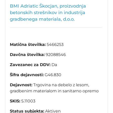
BMI Adriatic Škocjan, proizvodnja
betonskih strešnikov in industrija
gradbenega materiala, d.o.o.
Matična številka:
5466253
Davčna številka:
92088546
Zavezanec za DDV:
Da
Šifra dejavnosti:
G46.830
Dejavnost:
Trgovina na debelo z lesom,
gradbenim materialom in sanitarno opremo
SKIS:
S.11003
Status subjekta:
Aktiven