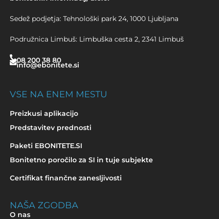
Sedež podjetja: Tehnološki park 24, 1000 Ljubljana
Podružnica Limbuš: Limbuška cesta 2, 2341 Limbuš
08 200 38 80
info@ebonitete.si
VSE NA ENEM MESTU
Preizkusi aplikacijo
Predstavitev prednosti
Paketi EBONITETE.SI
Bonitetno poročilo za SI in tuje subjekte
Certifikat finančne zanesljivosti
NAŠA ZGODBA
O nas