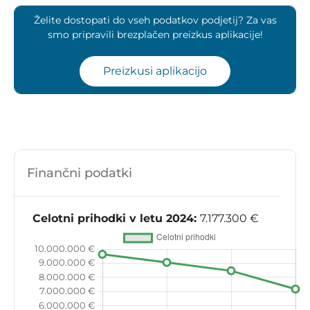
Želite dostopati do vseh podatkov podjetij? Za vas
smo pripravili brezplačen preizkus aplikacije!
Preizkusi aplikacijo
Finančni podatki
Celotni prihodki v letu 2024:
7.177.300 €