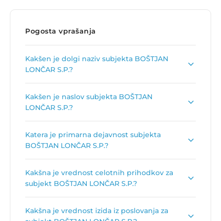
Pogosta vprašanja
Kakšen je dolgi naziv subjekta BOŠTJAN
LONČAR S.P.?
Dolgi naziv subjekta je
CVETLIČARNA "URŠA"
Kakšen je naslov subjekta BOŠTJAN
BOŠTJAN LONČAR S.P.
.
LONČAR S.P.?
Naslov podjetja je
Cesta 4. maja 27, 1380
Katera je primarna dejavnost subjekta
Cerknica
.
BOŠTJAN LONČAR S.P.?
Primarna dejavnost subjekta BOŠTJAN LONČAR
Kakšna je vrednost celotnih prihodkov za
S.P. je
Trgovina na drobno v cvetličarnah
.
subjekt BOŠTJAN LONČAR S.P.?
Vrednost celotnih prihodkov za subjekt BOŠTJAN
Kakšna je vrednost izida iz poslovanja za
LONČAR S.P. je
118.891 €
.