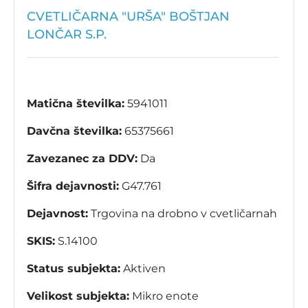
CVETLIČARNA "URŠA" BOŠTJAN
LONČAR S.P.
Matična številka:
5941011
Davčna številka:
65375661
Zavezanec za DDV:
Da
Šifra dejavnosti:
G47.761
Dejavnost:
Trgovina na drobno v cvetličarnah
SKIS:
S.14100
Status subjekta:
Aktiven
Velikost subjekta:
Mikro enote