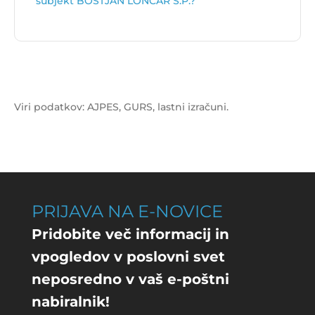
subjekt BOŠTJAN LONČAR S.P.?
Vrednost izida poslovanja za subjekt BOŠTJAN
LONČAR S.P. je
20.614 €
.
Viri podatkov: AJPES, GURS, lastni izračuni.
PRIJAVA NA E-NOVICE
Pridobite več informacij in
vpogledov v poslovni svet
neposredno v vaš e-poštni
nabiralnik!