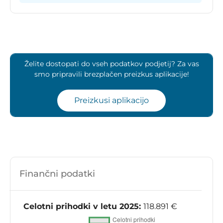
Želite dostopati do vseh podatkov podjetij? Za vas
smo pripravili brezplačen preizkus aplikacije!
Preizkusi aplikacijo
Finančni podatki
Celotni prihodki v letu 2025:
118.891 €