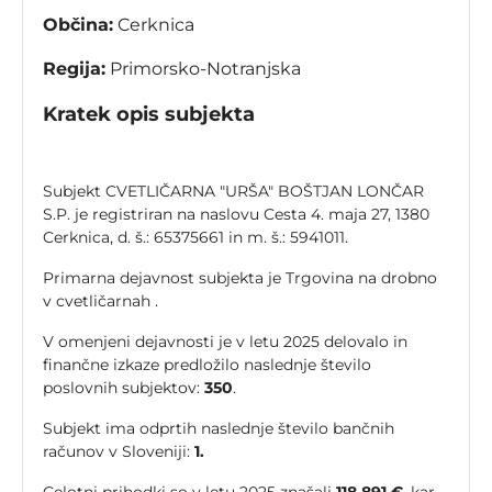
Občina:
Cerknica
Regija:
Primorsko-Notranjska
Kratek opis subjekta
Subjekt CVETLIČARNA "URŠA" BOŠTJAN LONČAR
S.P. je registriran na naslovu Cesta 4. maja 27, 1380
Cerknica, d. š.: 65375661 in m. š.: 5941011.
Primarna dejavnost subjekta je Trgovina na drobno
v cvetličarnah .
V omenjeni dejavnosti je v letu 2025 delovalo in
finančne izkaze predložilo naslednje število
poslovnih subjektov:
350
.
Subjekt ima odprtih naslednje število bančnih
računov v Sloveniji:
1.