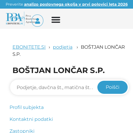
Preverite
analizo poslovnega okolja v prvi polovici leta 2026
English
EBONITETE.SI
podjetja
BOŠTJAN LONČAR
S.P.
BOŠTJAN LONČAR S.P.
Poišči
Profil subjekta
Kontaktni podatki
Zastopniki