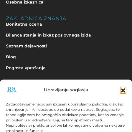
Osebna izkaznica
ZAKLADNICA ZNANJA
Bonitetna ocena
Bilanca stanja in izkaz poslovnega izida
Seznam dejavnosti
Blog
Pogosta vprašanja
Upravljanje soglasja
Povpraševanje
Za zagotavljanje najboljših izkušenj uporabljamo piškotke, ki služijo
shranjevanju in/ali dostopu do podatkov o napravi. Soglasje za te
tehnologije nam bo omogočilo obdelavo podatkov, kot so vedenje
pri brskanju ali edinstveni ID-ji, na tem spletnem mestu.
Neprivolitev ali preklic privolitve lahko negativno vpliva na nekatere
zmožnosti in funkcije.