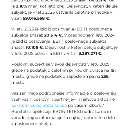
Celotni prihodki so v letu 2025 znašali
118.891 €
, kar
je
2.18%
manj kot leto prej. Dejavnost, v kateri deluje
subjekt, je v letu 2025 ustvarila celotne prihodke v
višini
59.016.568 €
.
V letu 2025 je izid iz poslovanja (EBIT) poslovnega
subjekta znašal:
20.614 €.
V predhodnem letu 2024
je izid iz poslovanja (EBIT) poslovnega subjekta
znašal:
10.108 €.
Dejavnost, v kateri deluje subjekt, je
v letu 2025 ustvarila EBIT v višini
3.287.271 €.
Poslovni subjekt se v svoji dejavnosti v letu 2025
glede na podatek o celotnih prihodkih uvršča na
151.
mesto, glede na podatek o zaposlenih pa na
256.
mesto.
Vas zanimajo podrobnejše informacije o poslovanju
vseh vaših poslovnih partnerjev in njihove aktualne
bonitete oz. boniteta kupca
po vašem izboru?
Bonitetna aplikacija EBONITETE.SI nudi ažurne in
verodostojne informacije za najbolj optimalno delo
v poslovnem okolju.