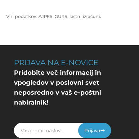
Viri podatkov: AJPES, GURS, lastni izračuni.
PRIJAVA NA E-NOVICE
Pridobite več informacij in
vpogledov v poslovni svet
neposredno v vaš e-poštni
nabiralnik!
Prijava