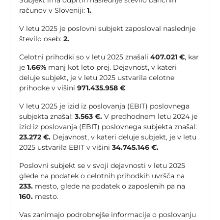
Subjekt ima odprtih naslednje število bančnih
računov v Sloveniji:
1.
V letu 2025 je poslovni subjekt zaposloval naslednje
število oseb:
2.
Celotni prihodki so v letu 2025 znašali
407.021 €
, kar
je
1.66%
manj kot leto prej. Dejavnost, v kateri
deluje subjekt, je v letu 2025 ustvarila celotne
prihodke v višini
971.435.958 €
.
V letu 2025 je izid iz poslovanja (EBIT) poslovnega
subjekta znašal:
3.563 €.
V predhodnem letu 2024 je
izid iz poslovanja (EBIT) poslovnega subjekta znašal:
23.272 €.
Dejavnost, v kateri deluje subjekt, je v letu
2025 ustvarila EBIT v višini
34.745.146 €.
Poslovni subjekt se v svoji dejavnosti v letu 2025
glede na podatek o celotnih prihodkih uvršča na
233.
mesto, glede na podatek o zaposlenih pa na
160.
mesto.
Vas zanimajo podrobnejše informacije o poslovanju