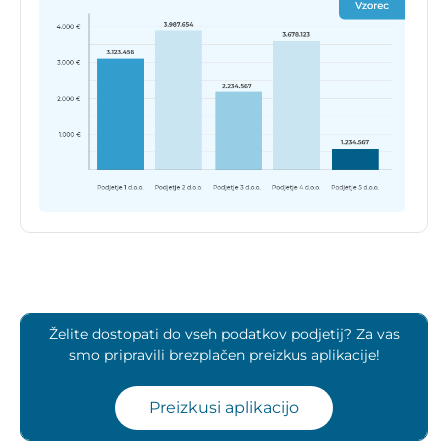
Želite dostopati do vseh podatkov podjetij? Za vas
smo pripravili brezplačen preizkus aplikacije!
Preizkusi aplikacijo