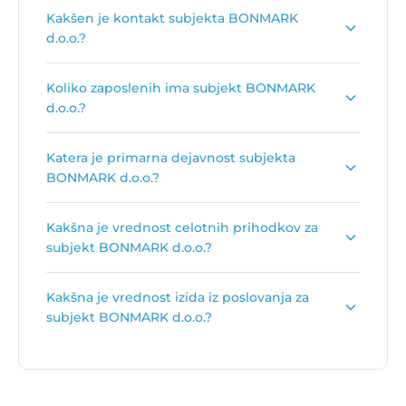
Naslov podjetja je
Kranjska cesta 4, 4240
Kakšen je kontakt subjekta BONMARK
Radovljica
.
d.o.o.?
Kontakt podjetja je
www.bonmark.si
.
Koliko zaposlenih ima subjekt BONMARK
d.o.o.?
Število zaposlenih je:
2
.
Katera je primarna dejavnost subjekta
BONMARK d.o.o.?
Primarna dejavnost subjekta BONMARK d.o.o. je
Kakšna je vrednost celotnih prihodkov za
Trgovina na debelo z lesom, gradbenim
subjekt BONMARK d.o.o.?
materialom in sanitarno opremo
.
Vrednost celotnih prihodkov za subjekt
Kakšna je vrednost izida iz poslovanja za
BONMARK d.o.o. je
407.021 €
.
subjekt BONMARK d.o.o.?
Vrednost izida poslovanja za subjekt BONMARK
d.o.o. je
3.563 €
.