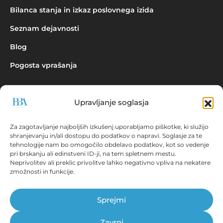
Bilanca stanja in izkaz poslovnega izida
Seznam dejavnosti
Blog
Pogosta vprašanja
Upravljanje soglasja
Povpraševanje
Za zagotavljanje najboljših izkušenj uporabljamo piškotke, ki služijo
shranjevanju in/ali dostopu do podatkov o napravi. Soglasje za te
tehnologije nam bo omogočilo obdelavo podatkov, kot so vedenje
pri brskanju ali edinstveni ID-ji, na tem spletnem mestu.
Neprivolitev ali preklic privolitve lahko negativno vpliva na nekatere
zmožnosti in funkcije.
Aplikacija EBONITETE.SI prikazuje podatke iz virov, ki so javno
dostopni!
Sprejmi
© Prva bonitetna agencija d.o.o., 2026.
Vse pravice pridržane. ISSN 2536-2712
Zavrni