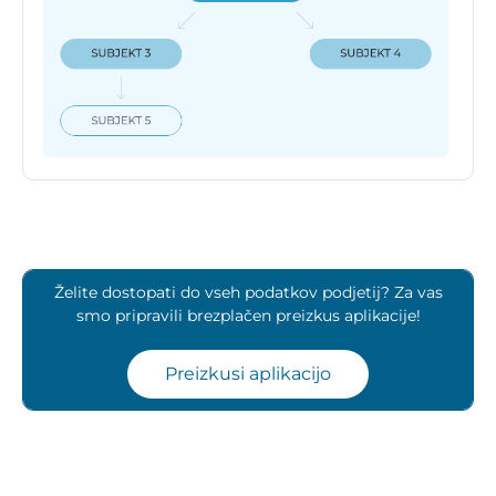
Želite dostopati do vseh podatkov podjetij? Za vas
smo pripravili brezplačen preizkus aplikacije!
Preizkusi aplikacijo