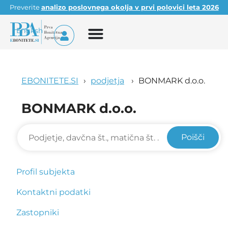
Preverite
analizo poslovnega okolja v prvi polovici leta 2026
English
EBONITETE.SI
podjetja
BONMARK d.o.o.
BONMARK d.o.o.
Poišči
Profil subjekta
Kontaktni podatki
Zastopniki