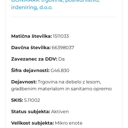
BONMARK trgovina, posredništvo,
inženiring, d.o.o.
Matična številka:
1511033
Davčna številka:
66398037
Zavezanec za DDV:
Da
Šifra dejavnosti:
G46.830
Dejavnost:
Trgovina na debelo z lesom,
gradbenim materialom in sanitarno opremo
SKIS:
S.11002
Status subjekta:
Aktiven
Velikost subjekta:
Mikro enote