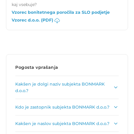
kaj vsebuje?
Vzorec bonitetnega poročila za SLO podjetje
Vzorec d.o.o. (PDF)
Pogosta vprašanja
Kakšen je dolgi naziv subjekta BONMARK
d.o.o.?
Dolgi naziv subjekta je
BONMARK trgovina,
Kdo je zastopnik subjekta BONMARK d.o.o.?
posredništvo, inženiring, d.o.o.
.
Zastopnik podjetja je
Peter Jerala
.
Kakšen je naslov subjekta BONMARK d.o.o.?