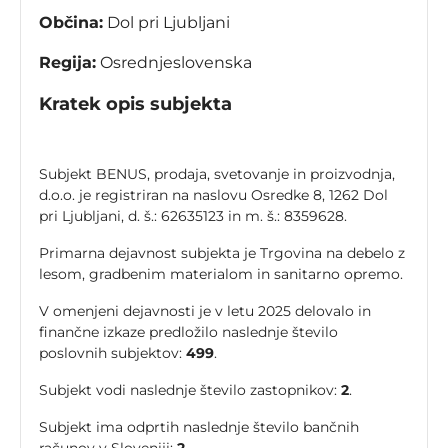
Občina:
Dol pri Ljubljani
Regija:
Osrednjeslovenska
Kratek opis subjekta
Subjekt BENUS, prodaja, svetovanje in proizvodnja,
d.o.o. je registriran na naslovu Osredke 8, 1262 Dol
pri Ljubljani, d. š.: 62635123 in m. š.: 8359628.
Primarna dejavnost subjekta je Trgovina na debelo z
lesom, gradbenim materialom in sanitarno opremo.
V omenjeni dejavnosti je v letu 2025 delovalo in
finančne izkaze predložilo naslednje število
poslovnih subjektov:
499
.
Subjekt vodi naslednje število zastopnikov:
2
.
Subjekt ima odprtih naslednje število bančnih