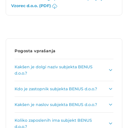
Vzorec d.o.o. (PDF)
Pogosta vprašanja
Kakšen je dolgi naziv subjekta BENUS
d.o.o.?
Dolgi naziv subjekta je
BENUS, prodaja,
Kdo je zastopnik subjekta BENUS d.o.o.?
svetovanje in proizvodnja, d.o.o.
.
Zastopnik podjetja je
Matjaž Tršar
.
Kakšen je naslov subjekta BENUS d.o.o.?
Naslov podjetja je
Osredke 8, 1262 Dol pri
Koliko zaposlenih ima subjekt BENUS
Ljubljani
.
d.o.o.?