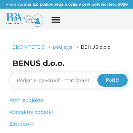
Preverite
analizo poslovnega okolja v prvi polovici leta 2026
English
EBONITETE.SI
podjetja
BENUS d.o.o.
BENUS d.o.o.
Poišči
Profil subjekta
Kontaktni podatki
Zastopniki