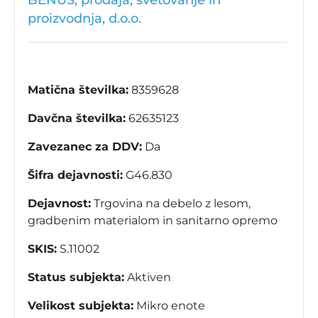
BENUS, prodaja, svetovanje in
proizvodnja, d.o.o.
Matična številka:
8359628
Davčna številka:
62635123
Zavezanec za DDV:
Da
Šifra dejavnosti:
G46.830
Dejavnost:
Trgovina na debelo z lesom,
gradbenim materialom in sanitarno opremo
SKIS:
S.11002
Status subjekta:
Aktiven
Velikost subjekta:
Mikro enote