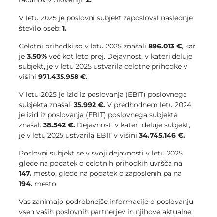
računov v Sloveniji:
2.
V letu 2025 je poslovni subjekt zaposloval naslednje
število oseb:
1.
Celotni prihodki so v letu 2025 znašali
896.013 €
, kar
je
3.50%
več kot leto prej. Dejavnost, v kateri deluje
subjekt, je v letu 2025 ustvarila celotne prihodke v
višini
971.435.958 €
.
V letu 2025 je izid iz poslovanja (EBIT) poslovnega
subjekta znašal:
35.992 €.
V predhodnem letu 2024
je izid iz poslovanja (EBIT) poslovnega subjekta
znašal:
38.542 €.
Dejavnost, v kateri deluje subjekt,
je v letu 2025 ustvarila EBIT v višini
34.745.146 €.
Poslovni subjekt se v svoji dejavnosti v letu 2025
glede na podatek o celotnih prihodkih uvršča na
147.
mesto, glede na podatek o zaposlenih pa na
194.
mesto.
Vas zanimajo podrobnejše informacije o poslovanju
vseh vaših poslovnih partnerjev in njihove aktualne