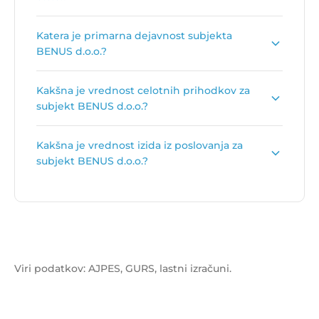
Število zaposlenih je:
1
.
Katera je primarna dejavnost subjekta
BENUS d.o.o.?
Primarna dejavnost subjekta BENUS d.o.o. je
Kakšna je vrednost celotnih prihodkov za
Trgovina na debelo z lesom, gradbenim
subjekt BENUS d.o.o.?
materialom in sanitarno opremo
.
Vrednost celotnih prihodkov za subjekt BENUS
Kakšna je vrednost izida iz poslovanja za
d.o.o. je
896.013 €
.
subjekt BENUS d.o.o.?
Vrednost izida poslovanja za subjekt BENUS
d.o.o. je
35.992 €
.
Viri podatkov: AJPES, GURS, lastni izračuni.