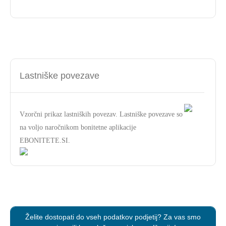
Lastniške povezave
Vzorčni prikaz lastniških povezav. Lastniške povezave so
na voljo naročnikom bonitetne aplikacije
EBONITETE.SI.
Želite dostopati do vseh podatkov podjetij? Za vas smo