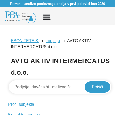
Preverite
analizo poslovnega okolja v prvi polovici leta 2026
English
EBONITETE.SI
podjetja
AVTO AKTIV
INTERMERCATUS d.o.o.
AVTO AKTIV INTERMERCATUS
d.o.o.
Poišči
Profil subjekta
Kontaktni podatki