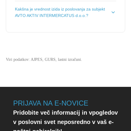
Vrednost celotnih prihodkov za subjekt AVTO AKTIV
Kakšna je vrednost izida iz poslovanja za subjekt
INTERMERCATUS d.o.o. je
7.173.976 €
.
AVTO AKTIV INTERMERCATUS d.o.o.?
Vrednost izida poslovanja za subjekt AVTO AKTIV
INTERMERCATUS d.o.o. je
-159.740 €
.
Viri podatkov: AJPES, GURS, lastni izračuni.
PRIJAVA NA E-NOVICE
Pridobite več informacij in vpogledov
v poslovni svet neposredno v vaš e-