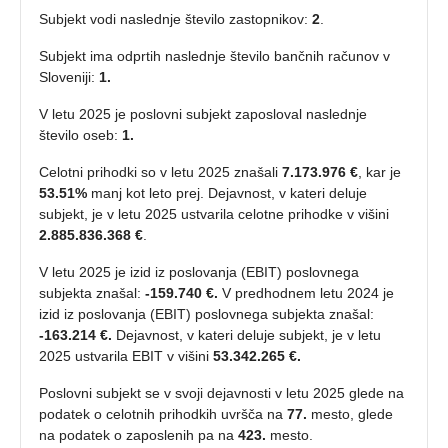
Subjekt vodi naslednje število zastopnikov:
2
.
Subjekt ima odprtih naslednje število bančnih računov v
Sloveniji:
1.
V letu 2025 je poslovni subjekt zaposloval naslednje
število oseb:
1.
Celotni prihodki so v letu 2025 znašali
7.173.976 €
, kar je
53.51%
manj kot leto prej. Dejavnost, v kateri deluje
subjekt, je v letu 2025 ustvarila celotne prihodke v višini
2.885.836.368 €
.
V letu 2025 je izid iz poslovanja (EBIT) poslovnega
subjekta znašal:
-159.740 €.
V predhodnem letu 2024 je
izid iz poslovanja (EBIT) poslovnega subjekta znašal:
-163.214 €.
Dejavnost, v kateri deluje subjekt, je v letu
2025 ustvarila EBIT v višini
53.342.265 €.
Poslovni subjekt se v svoji dejavnosti v letu 2025 glede na
podatek o celotnih prihodkih uvršča na
77.
mesto, glede
na podatek o zaposlenih pa na
423.
mesto.