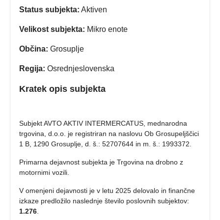
Status subjekta:
Aktiven
Velikost subjekta:
Mikro enote
Občina:
Grosuplje
Regija:
Osrednjeslovenska
Kratek opis subjekta
Subjekt AVTO AKTIV INTERMERCATUS, mednarodna
trgovina, d.o.o. je registriran na naslovu Ob Grosupeljščici
1 B, 1290 Grosuplje, d. š.: 52707644 in m. š.: 1993372.
Primarna dejavnost subjekta je Trgovina na drobno z
motornimi vozili.
V omenjeni dejavnosti je v letu 2025 delovalo in finančne
izkaze predložilo naslednje število poslovnih subjektov:
1.276
.