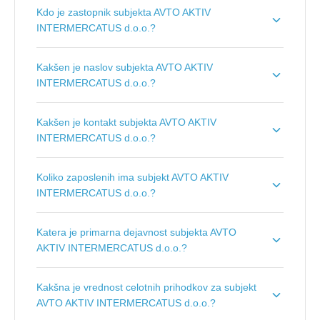
Dolgi naziv subjekta je
AVTO AKTIV
Kdo je zastopnik subjekta AVTO AKTIV
INTERMERCATUS, mednarodna trgovina, d.o.o.
.
INTERMERCATUS d.o.o.?
Zastopnik podjetja je
Matjaž Poropat
.
Kakšen je naslov subjekta AVTO AKTIV
INTERMERCATUS d.o.o.?
Naslov podjetja je
Ob Grosupeljščici 1 B, 1290
Kakšen je kontakt subjekta AVTO AKTIV
Grosuplje
.
INTERMERCATUS d.o.o.?
Kontakt podjetja je
www.avto-aktiv.si
.
Koliko zaposlenih ima subjekt AVTO AKTIV
INTERMERCATUS d.o.o.?
Število zaposlenih je:
1
.
Katera je primarna dejavnost subjekta AVTO
AKTIV INTERMERCATUS d.o.o.?
Primarna dejavnost subjekta AVTO AKTIV
Kakšna je vrednost celotnih prihodkov za subjekt
INTERMERCATUS d.o.o. je
Trgovina na drobno z
AVTO AKTIV INTERMERCATUS d.o.o.?
motornimi vozili
.