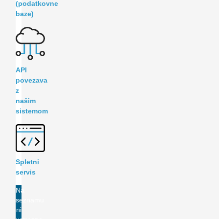
(podatkovne
baze)
API
povezava
z
našim
sistemom
Spletni
servis
Na
seznamu
ni