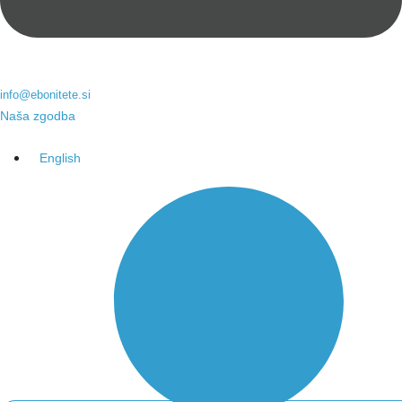
info@ebonitete.si
Naša zgodba
English