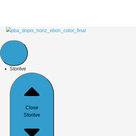
Storitve
Close
Storitve