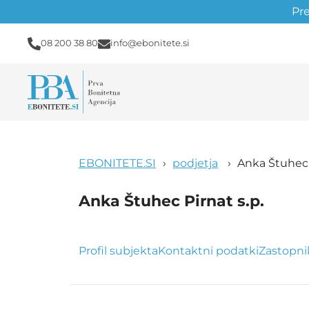
Pr
08 200 38 80
info@ebonitete.si
EBONITETE.SI
podjetja
Anka Štuhec 
Anka Štuhec Pirnat s.p.
Profil subjekta
Kontaktni podatki
Zastopni