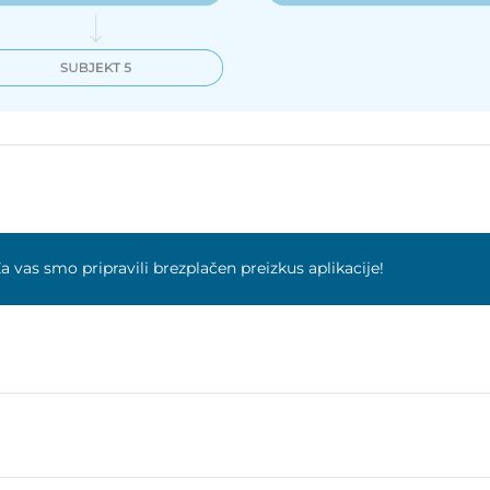
a vas smo pripravili brezplačen preizkus aplikacije!