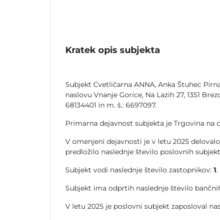
Kratek opis subjekta
Subjekt Cvetličarna ANNA, Anka Štuhec Pirnat 
naslovu Vnanje Gorice, Na Lazih 27, 1351 Brezovi
68134401 in m. š.: 6697097.
Primarna dejavnost subjekta je Trgovina na d
V omenjeni dejavnosti je v letu 2025 delovalo
predložilo naslednje število poslovnih subjek
Subjekt vodi naslednje število zastopnikov:
1
.
Subjekt ima odprtih naslednje število bančnih
V letu 2025 je poslovni subjekt zaposloval na