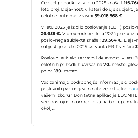
Celotni prihodki so v letu 2025 znašali
216.76
leto prej. Dejavnost, v kateri deluje subjekt, j
celotne prihodke v višini
59.016.568 €
.
V letu 2025 je izid iz poslovanja (EBIT) poslo
26.655 €.
V predhodnem letu 2024 je izid iz p
poslovnega subjekta znašal:
29.364 €.
Dejavno
subjekt, je v letu 2025 ustvarila EBIT v višini
3
Poslovni subjekt se v svoji dejavnosti v letu
celotnih prihodkih uvršča na
70.
mesto, gled
pa na
180.
mesto.
Vas zanimajo podrobnejše informacije o posl
poslovnih partnerjev in njihove aktualne
boni
vašem izboru? Bonitetna aplikacija EBONITET
verodostojne informacije za najbolj optimal
okolju.