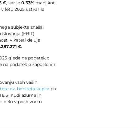
6 €
, kar je
0.33%
manj kot
e v letu 2025 ustvarila
vnega subjekta znašal:
oslovanja (EBIT)
st, v kateri deluje
.287.271 €.
 2025 glede na podatek o
e na podatek o zaposlenih
ovanju vseh vaših
tete oz. boniteta kupca
po
E.SI nudi ažurne in
no delo v poslovnem