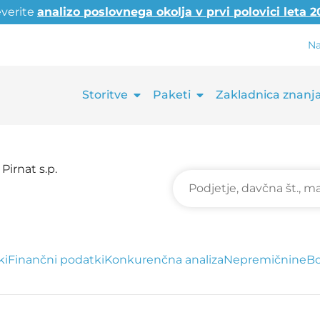
everite
analizo poslovnega okolja v prvi polovici leta 
Na
Storitve
Paketi
Zakladnica znanj
Pirnat s.p.
ki
Finančni podatki
Konkurenčna analiza
Nepremičnine
Bo