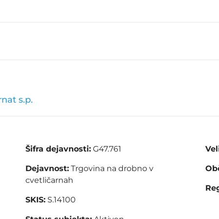
nat s.p.
Šifra dejavnosti:
G47.761
Vel
Dejavnost:
Trgovina na drobno v
Obč
cvetličarnah
Reg
SKIS:
S.14100