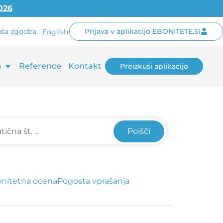
2026
ša zgodba
Prijava v aplikacijo EBONITETE.SI
English
a
Reference
Kontakt
Preizkusi aplikacijo
Poišči
nitetna ocena
Pogosta vprašanja