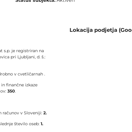
Status subjekta:
Aktiven
Lokacija podjetja (Goo
s.p. je registriran na
ca pri Ljubljani, d. š.:
robno v cvetličarnah .
 in finančne izkaze
tov:
350
.
 računov v Sloveniji:
2.
slednje število oseb:
1.