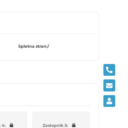
Spletna stran:
/
 4:
Zastopnik 5: