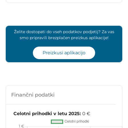
Želite dostopati do vseh podatkov podjetij? Za vas
smo pripravili brezplačen preizkus aplikacije!
Preizkusi aplikacijo
Finančni podatki
Celotni prihodki v letu 2025:
0 €