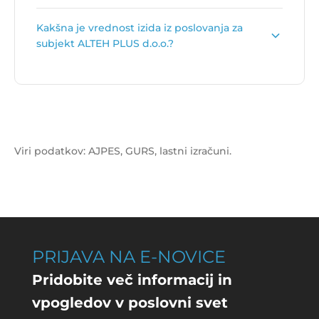
Vrednost celotnih prihodkov za subjekt ALTEH
Kakšna je vrednost izida iz poslovanja za
PLUS d.o.o. je
0 €
.
subjekt ALTEH PLUS d.o.o.?
Vrednost izida poslovanja za subjekt ALTEH PLUS
d.o.o. je
-1.188 €
.
Viri podatkov: AJPES, GURS, lastni izračuni.
PRIJAVA NA E-NOVICE
Pridobite več informacij in
vpogledov v poslovni svet