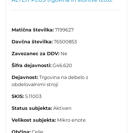
ALTEH PLUS trgovina in storitve d.o.o.
Matična številka:
7199627
Davčna številka:
76500853
Zavezanec za DDV:
Ne
Šifra dejavnosti:
G46.620
Dejavnost:
Trgovina na debelo z
obdelovalnimi stroji
SKIS:
S.11003
Status subjekta:
Aktiven
Velikost subjekta:
Mikro enote
Občina:
Celje