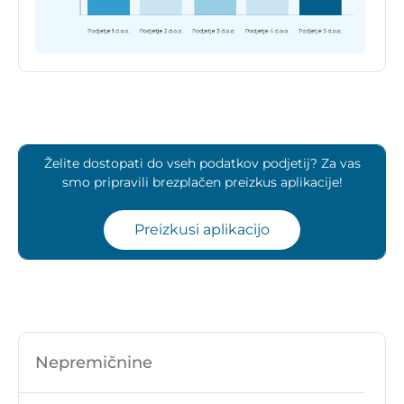
Želite dostopati do vseh podatkov podjetij? Za vas
smo pripravili brezplačen preizkus aplikacije!
Preizkusi aplikacijo
Nepremičnine