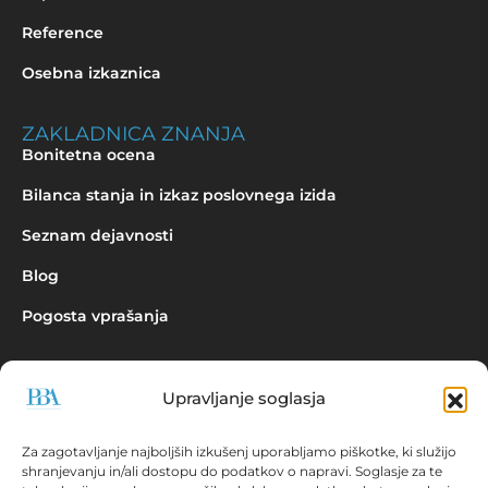
Reference
Osebna izkaznica
ZAKLADNICA ZNANJA
Bonitetna ocena
Bilanca stanja in izkaz poslovnega izida
Seznam dejavnosti
Blog
Pogosta vprašanja
Upravljanje soglasja
Povpraševanje
Za zagotavljanje najboljših izkušenj uporabljamo piškotke, ki služijo
shranjevanju in/ali dostopu do podatkov o napravi. Soglasje za te