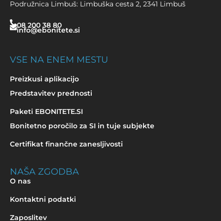
Podružnica Limbuš: Limbuška cesta 2, 2341 Limbuš
08 200 38 80
info@ebonitete.si
VSE NA ENEM MESTU
Preizkusi aplikacijo
Predstavitev prednosti
Paketi EBONITETE.SI
Bonitetno poročilo za SI in tuje subjekte
Certifikat finančne zanesljivosti
NAŠA ZGODBA
O nas
Kontaktni podatki
Zaposlitev