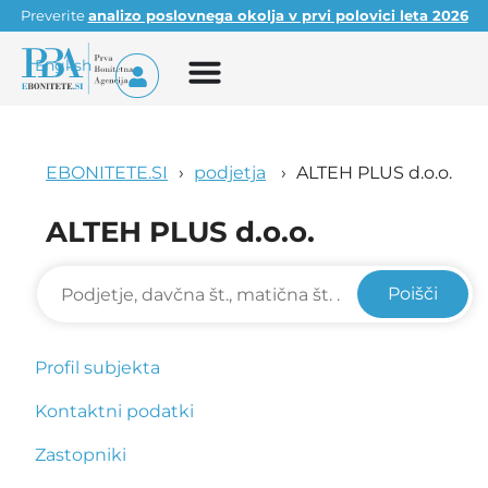
Preverite
analizo poslovnega okolja v prvi polovici leta 2026
English
EBONITETE.SI
podjetja
ALTEH PLUS d.o.o.
ALTEH PLUS d.o.o.
Poišči
Profil subjekta
Kontaktni podatki
Zastopniki