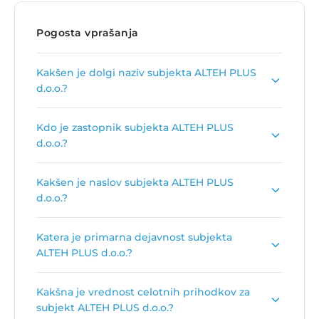
Pogosta vprašanja
Kakšen je dolgi naziv subjekta ALTEH PLUS
d.o.o.?
Dolgi naziv subjekta je
ALTEH PLUS trgovina in
Kdo je zastopnik subjekta ALTEH PLUS
storitve d.o.o.
.
d.o.o.?
Zastopnik podjetja je
Alberto Lazzati
.
Kakšen je naslov subjekta ALTEH PLUS
d.o.o.?
Naslov podjetja je
Ulica XIV. divizije 14, 3000
Katera je primarna dejavnost subjekta
Celje
.
ALTEH PLUS d.o.o.?
Primarna dejavnost subjekta ALTEH PLUS d.o.o.
Kakšna je vrednost celotnih prihodkov za
je
Trgovina na debelo z obdelovalnimi stroji
.
subjekt ALTEH PLUS d.o.o.?