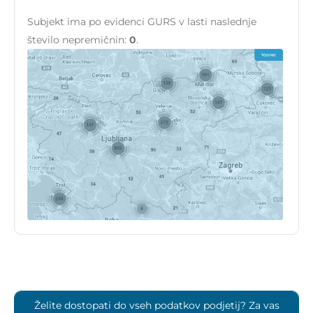
Subjekt ima po evidenci GURS v lasti naslednje
število nepremičnin:
0
.
Želite dostopati do vseh podatkov podjetij? Za vas