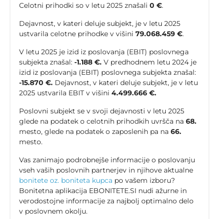
Celotni prihodki so v letu 2025 znašali
0 €
.
Dejavnost, v kateri deluje subjekt, je v letu 2025
ustvarila celotne prihodke v višini
79.068.459 €
.
V letu 2025 je izid iz poslovanja (EBIT) poslovnega
subjekta znašal:
-1.188 €.
V predhodnem letu 2024 je
izid iz poslovanja (EBIT) poslovnega subjekta znašal:
-15.870 €.
Dejavnost, v kateri deluje subjekt, je v letu
2025 ustvarila EBIT v višini
4.499.666 €.
Poslovni subjekt se v svoji dejavnosti v letu 2025
glede na podatek o celotnih prihodkih uvršča na
68.
mesto, glede na podatek o zaposlenih pa na
66.
mesto.
Vas zanimajo podrobnejše informacije o poslovanju
vseh vaših poslovnih partnerjev in njihove aktualne
bonitete oz. boniteta kupca
po vašem izboru?
Bonitetna aplikacija EBONITETE.SI nudi ažurne in
verodostojne informacije za najbolj optimalno delo
v poslovnem okolju.