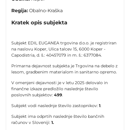
Regija:
Obalno-Kraška
Kratek opis subjekta
Subjekt EDIL EUGANEA trgovina d.o.o. je registriran
na naslovu Koper, Ulica talcev 15, 6000 Koper -
Capodistria, d. š.: 40457079 in m. š.: 6377084.
Primarna dejavnost subjekta je Trgovina na debelo z
lesom, gradbenim materialom in sanitarno opremo.
V omenjeni dejavnosti je v letu 2025 delovalo in
finančne izkaze predložilo naslednje število
poslovnih subjektov:
499
.
Subjekt vodi naslednje število zastopnikov:
1
.
Subjekt ima odprtih naslednje število bančnih
računov v Sloveniji:
1.