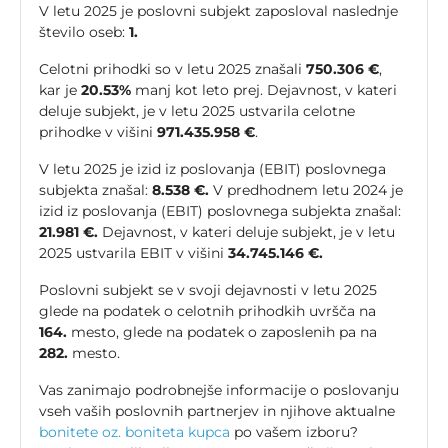
V letu 2025 je poslovni subjekt zaposloval naslednje
število oseb:
1.
Celotni prihodki so v letu 2025 znašali
750.306 €
,
kar je
20.53%
manj kot leto prej. Dejavnost, v kateri
deluje subjekt, je v letu 2025 ustvarila celotne
prihodke v višini
971.435.958 €
.
V letu 2025 je izid iz poslovanja (EBIT) poslovnega
subjekta znašal:
8.538 €.
V predhodnem letu 2024 je
izid iz poslovanja (EBIT) poslovnega subjekta znašal:
21.981 €.
Dejavnost, v kateri deluje subjekt, je v letu
2025 ustvarila EBIT v višini
34.745.146 €.
Poslovni subjekt se v svoji dejavnosti v letu 2025
glede na podatek o celotnih prihodkih uvršča na
164.
mesto, glede na podatek o zaposlenih pa na
282.
mesto.
Vas zanimajo podrobnejše informacije o poslovanju
vseh vaših poslovnih partnerjev in njihove aktualne
bonitete oz. boniteta kupca
po vašem izboru?