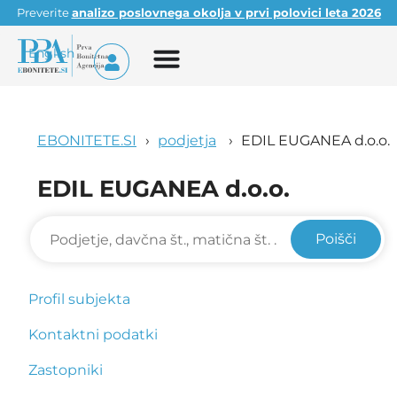
Preverite
analizo poslovnega okolja v prvi polovici leta 2026
English
EBONITETE.SI
podjetja
EDIL EUGANEA d.o.o.
EDIL EUGANEA d.o.o.
Poišči
Profil subjekta
Kontaktni podatki
Zastopniki