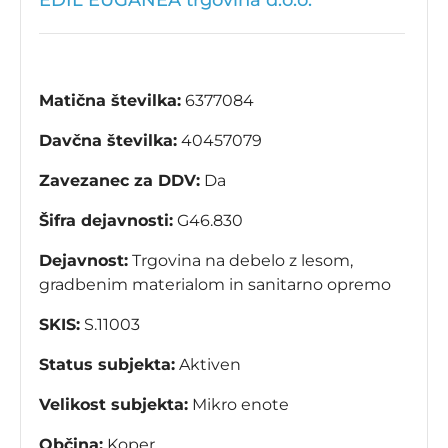
EDIL EUGANEA trgovina d.o.o.
Matična številka:
6377084
Davčna številka:
40457079
Zavezanec za DDV:
Da
Šifra dejavnosti:
G46.830
Dejavnost:
Trgovina na debelo z lesom,
gradbenim materialom in sanitarno opremo
SKIS:
S.11003
Status subjekta:
Aktiven
Velikost subjekta:
Mikro enote
Občina:
Koper