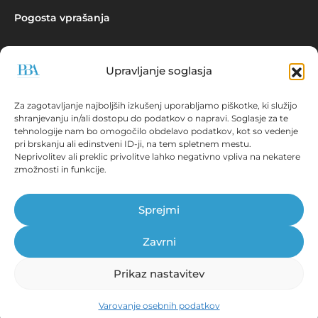
Pogosta vprašanja
Upravljanje soglasja
Povpraševanje
Za zagotavljanje najboljših izkušenj uporabljamo piškotke, ki služijo
shranjevanju in/ali dostopu do podatkov o napravi. Soglasje za te
tehnologije nam bo omogočilo obdelavo podatkov, kot so vedenje
pri brskanju ali edinstveni ID-ji, na tem spletnem mestu.
Neprivolitev ali preklic privolitve lahko negativno vpliva na nekatere
zmožnosti in funkcije.
Aplikacija EBONITETE.SI prikazuje podatke iz virov, ki so javno
dostopni!
Sprejmi
© Prva bonitetna agencija d.o.o., 2026.
Vse pravice pridržane. ISSN 2536-2712
Zavrni
Prikaz nastavitev
Tehnične zahteve
|
Splošni pogoji
|
Pravna obvestila
Izjava o varovanju osebnih podatkov
|
Informacije o
Varovanje osebnih podatkov
videonadzoru