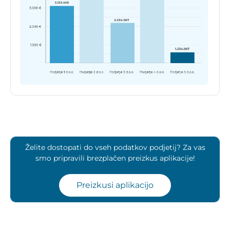
Želite dostopati do vseh podatkov podjetij? Za vas
smo pripravili brezplačen preizkus aplikacije!
Preizkusi aplikacijo