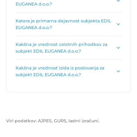
EUGANEA d.o.o.?
Število zaposlenih je:
1
.
Katera je primarna dejavnost subjekta EDIL
EUGANEA d.o.o.?
Primarna dejavnost subjekta EDIL EUGANEA
Kakšna je vrednost celotnih prihodkov za
d.o.o. je
Trgovina na debelo z lesom,
subjekt EDIL EUGANEA d.o.o.?
gradbenim materialom in sanitarno opremo
.
Vrednost celotnih prihodkov za subjekt EDIL
Kakšna je vrednost izida iz poslovanja za
EUGANEA d.o.o. je
750.306 €
.
subjekt EDIL EUGANEA d.o.o.?
Vrednost izida poslovanja za subjekt EDIL
EUGANEA d.o.o. je
8.538 €
.
Viri podatkov: AJPES, GURS, lastni izračuni.