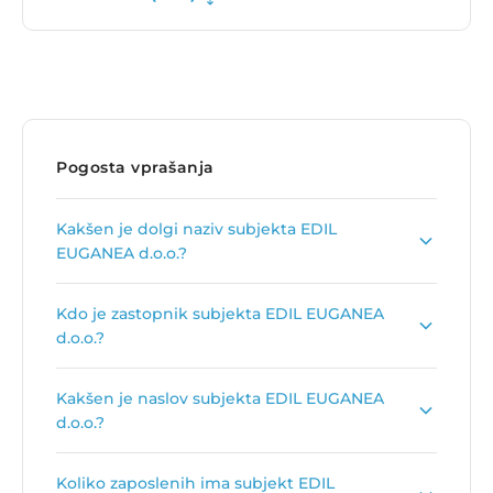
Pogosta vprašanja
Kakšen je dolgi naziv subjekta EDIL
EUGANEA d.o.o.?
Dolgi naziv subjekta je
EDIL EUGANEA trgovina
Kdo je zastopnik subjekta EDIL EUGANEA
d.o.o.
.
d.o.o.?
Zastopnik podjetja je
Fabio Poletto
.
Kakšen je naslov subjekta EDIL EUGANEA
d.o.o.?
Naslov podjetja je
Koper, Ulica talcev 15, 6000
Koliko zaposlenih ima subjekt EDIL
Koper - Capodistria
.