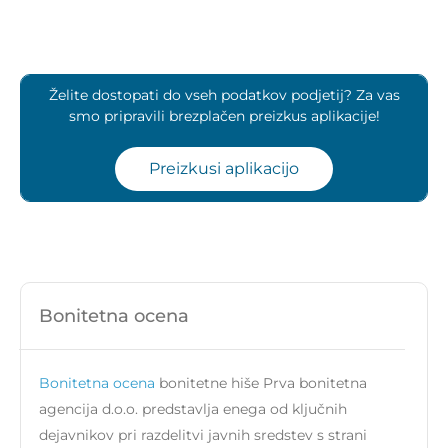
Želite dostopati do vseh podatkov podjetij? Za vas
smo pripravili brezplačen preizkus aplikacije!
Preizkusi aplikacijo
Bonitetna ocena
Bonitetna ocena
bonitetne hiše Prva bonitetna
agencija d.o.o. predstavlja enega od ključnih
dejavnikov pri razdelitvi javnih sredstev s strani