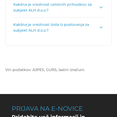
Primarna dejavnost subjekta ALH d.o.o. je
Kakšna je vrednost celotnih prihodkov za
Trgovina na debelo s kovinami in rudami
.
subjekt ALH d.o.o.?
Vrednost celotnih prihodkov za subjekt ALH
Kakšna je vrednost izida iz poslovanja za
d.o.o. je
283.790 €
.
subjekt ALH d.o.o.?
Vrednost izida poslovanja za subjekt ALH d.o.o. je
5.822 €
.
Viri podatkov: AJPES, GURS, lastni izračuni.
PRIJAVA NA E-NOVICE