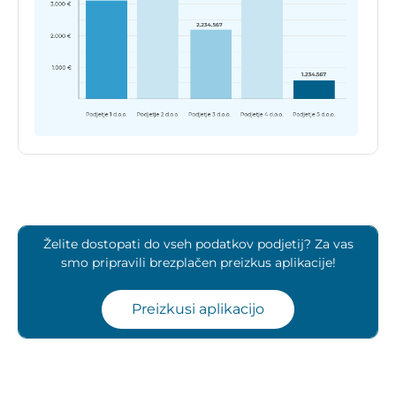
Želite dostopati do vseh podatkov podjetij? Za vas
smo pripravili brezplačen preizkus aplikacije!
Preizkusi aplikacijo