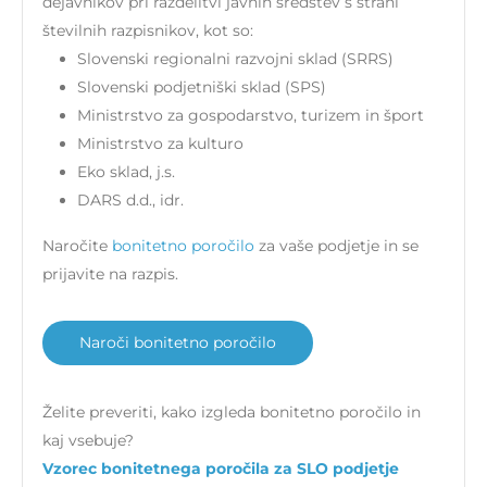
dejavnikov pri razdelitvi javnih sredstev s strani
številnih razpisnikov, kot so:
Slovenski regionalni razvojni sklad (SRRS)
Slovenski podjetniški sklad (SPS)
Ministrstvo za gospodarstvo, turizem in šport
Ministrstvo za kulturo
Eko sklad, j.s.
DARS d.d., idr.
Naročite
bonitetno poročilo
za vaše podjetje in se
prijavite na razpis.
Naroči bonitetno poročilo
Želite preveriti, kako izgleda bonitetno poročilo in
kaj vsebuje?
Vzorec bonitetnega poročila za SLO podjetje