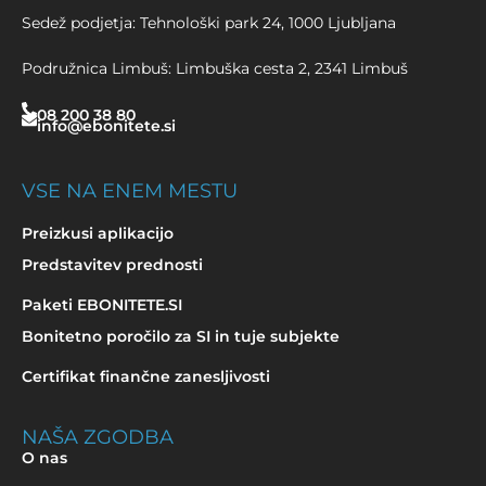
Sedež podjetja: Tehnološki park 24, 1000 Ljubljana
Podružnica Limbuš: Limbuška cesta 2, 2341 Limbuš
08 200 38 80
info@ebonitete.si
VSE NA ENEM MESTU
Preizkusi aplikacijo
Predstavitev prednosti
Paketi EBONITETE.SI
Bonitetno poročilo za SI in tuje subjekte
Certifikat finančne zanesljivosti
NAŠA ZGODBA
O nas