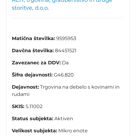
ALH, trgovina, gradbeništvo in druge
storitve, d.o.o.
Matična številka:
9595953
Davčna številka:
84451521
Zavezanec za DDV:
Da
Šifra dejavnosti:
G46.820
Dejavnost:
Trgovina na debelo s kovinami in
rudami
SKIS:
S.11002
Status subjekta:
Aktiven
Velikost subjekta:
Mikro enote