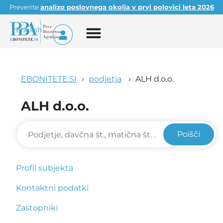
Preverite
analizo poslovnega okolja v prvi polovici leta 2026
English
EBONITETE.SI
podjetja
ALH d.o.o.
ALH d.o.o.
Poišči
Profil subjekta
Kontaktni podatki
Zastopniki