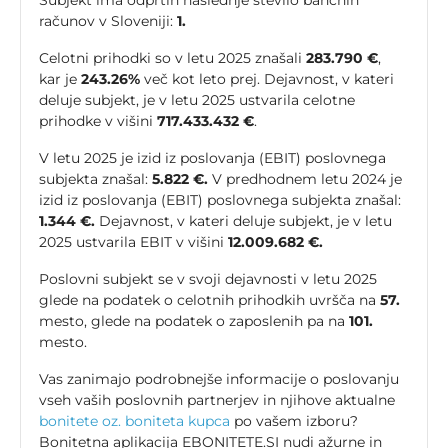
Subjekt ima odprtih naslednje število bančnih
računov v Sloveniji:
1.
Celotni prihodki so v letu 2025 znašali
283.790 €
,
kar je
243.26%
več kot leto prej. Dejavnost, v kateri
deluje subjekt, je v letu 2025 ustvarila celotne
prihodke v višini
717.433.432 €
.
V letu 2025 je izid iz poslovanja (EBIT) poslovnega
subjekta znašal:
5.822 €.
V predhodnem letu 2024 je
izid iz poslovanja (EBIT) poslovnega subjekta znašal:
1.344 €.
Dejavnost, v kateri deluje subjekt, je v letu
2025 ustvarila EBIT v višini
12.009.682 €.
Poslovni subjekt se v svoji dejavnosti v letu 2025
glede na podatek o celotnih prihodkih uvršča na
57.
mesto, glede na podatek o zaposlenih pa na
101.
mesto.
Vas zanimajo podrobnejše informacije o poslovanju
vseh vaših poslovnih partnerjev in njihove aktualne
bonitete oz. boniteta kupca
po vašem izboru?
Bonitetna aplikacija EBONITETE.SI nudi ažurne in