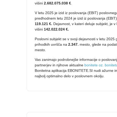
višini
2.682.075.038 €
.
V letu 2025 je izid iz poslovanja (EBIT) poslovne
predhodnem letu 2024 je izid iz poslovanja (EBIT
119.121 €.
Dejavnost, v kateri deluje subjekt, je v
višini
142.022.024 €.
Poslovni subjekt se v svoji dejavnosti v letu 2025
prihodkih uvršča na
2.347.
mesto, glede na podat
mesto.
Vas zanimajo podrobnejše informacije o poslovanj
partnerjev in njihove aktualne
bonitete oz. bonite
Bonitetna aplikacija EBONITETE.SI nudi ažurne in
najbolj optimalno delo v poslovnem okolju.