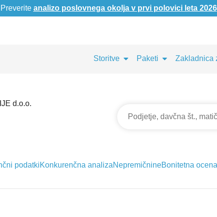
Preverite
analizo poslovnega okolja v prvi polovici leta 2026
Storitve
Paketi
Zakladnica 
E d.o.o.
nčni podatki
Konkurenčna analiza
Nepremičnine
Bonitetna ocen