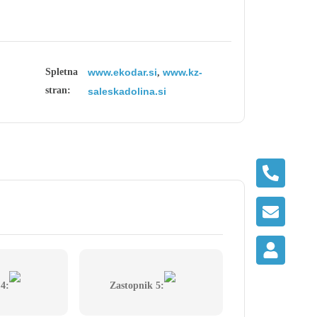
Spletna
www.ekodar.si
www.kz-
,
stran:
saleskadolina.si
 4:
Zastopnik 5: