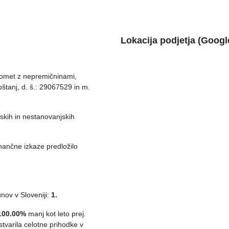
Lokacija podjetja (Googl
romet z nepremičninami,
oštanj, d. š.: 29067529 in m.
skih in nestanovanjskih
inančne izkaze predložilo
nov v Sloveniji:
1.
100.00%
manj kot leto prej.
stvarila celotne prihodke v