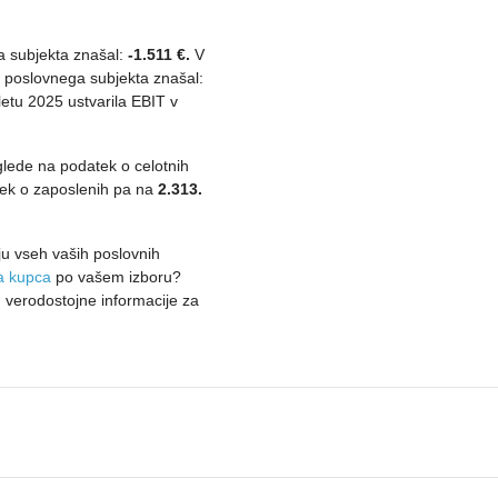
ga subjekta znašal:
-1.511 €.
V
) poslovnega subjekta znašal:
 letu 2025 ustvarila EBIT v
 glede na podatek o celotnih
ek o zaposlenih pa na
2.313.
u vseh vaših poslovnih
ta kupca
po vašem izboru?
 verodostojne informacije za