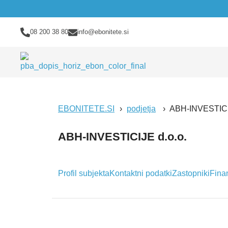
08 200 38 80
info@ebonitete.si
EBONITETE.SI
podjetja
ABH-INVESTICIJ
ABH-INVESTICIJE d.o.o.
Profil subjekta
Kontaktni podatki
Zastopniki
Fina