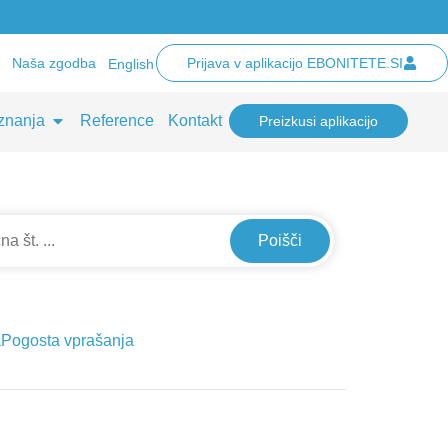
Naša zgodba
Prijava v aplikacijo EBONITETE.SI
English
znanja
Reference
Kontakt
Preizkusi aplikacijo
Poišči
a
Pogosta vprašanja