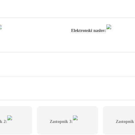
Elektronski naslov:
k 2:
Zastopnik 3:
Zastopnik