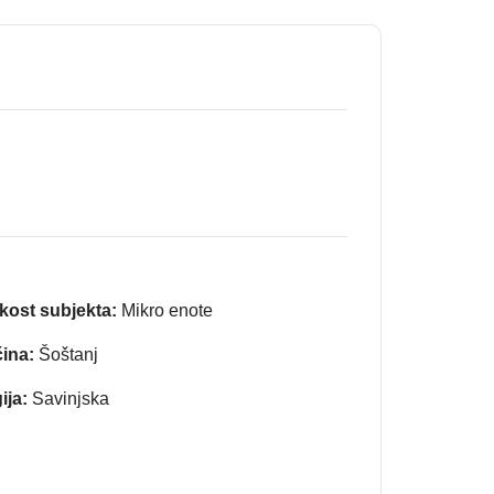
ikost subjekta:
Mikro enote
ina:
Šoštanj
ija:
Savinjska