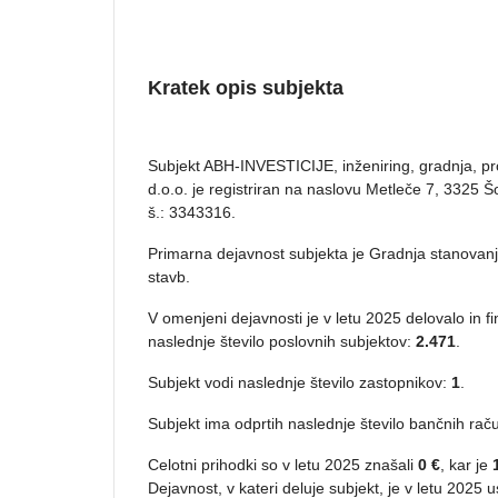
Kratek opis subjekta
Subjekt ABH-INVESTICIJE, inženiring, gradnja, p
d.o.o. je registriran na naslovu Metleče 7, 3325 Š
š.: 3343316.
Primarna dejavnost subjekta je Gradnja stanovanj
stavb.
V omenjeni dejavnosti je v letu 2025 delovalo in f
naslednje število poslovnih subjektov:
2.471
.
Subjekt vodi naslednje število zastopnikov:
1
.
Subjekt ima odprtih naslednje število bančnih raču
Celotni prihodki so v letu 2025 znašali
0 €
, kar je
Dejavnost, v kateri deluje subjekt, je v letu 2025 u