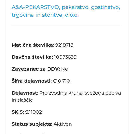
A&A-PEKARSTVO, pekarstvo, gostinstvo,
trgovina in storitve, d.o.o.
Matična številka:
9218718
Davčna številka:
10073639
Zavezanec za DDV:
Ne
Šifra dejavnosti:
C10.710
Dejavnost:
Proizvodnja kruha, svežega peciva
in slaščic
SKIS:
S.11002
Status subjekta:
Aktiven