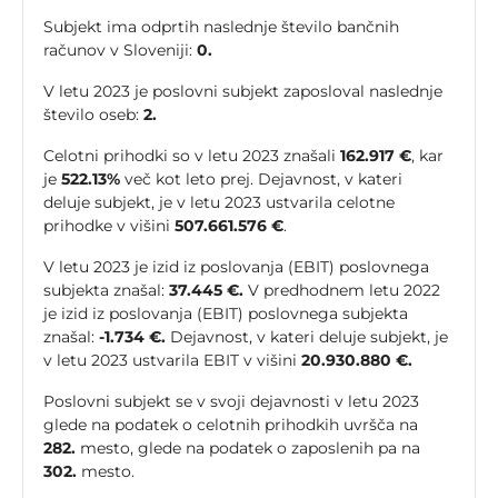
Subjekt ima odprtih naslednje število bančnih
računov v Sloveniji:
0.
V letu 2023 je poslovni subjekt zaposloval naslednje
število oseb:
2.
Celotni prihodki so v letu 2023 znašali
162.917 €
, kar
je
522.13%
več kot leto prej. Dejavnost, v kateri
deluje subjekt, je v letu 2023 ustvarila celotne
prihodke v višini
507.661.576 €
.
V letu 2023 je izid iz poslovanja (EBIT) poslovnega
subjekta znašal:
37.445 €.
V predhodnem letu 2022
je izid iz poslovanja (EBIT) poslovnega subjekta
znašal:
-1.734 €.
Dejavnost, v kateri deluje subjekt, je
v letu 2023 ustvarila EBIT v višini
20.930.880 €.
Poslovni subjekt se v svoji dejavnosti v letu 2023
glede na podatek o celotnih prihodkih uvršča na
282.
mesto, glede na podatek o zaposlenih pa na
302.
mesto.