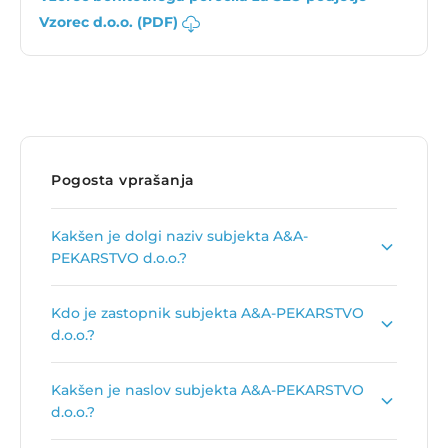
Vzorec d.o.o. (PDF)
Pogosta vprašanja
Kakšen je dolgi naziv subjekta A&A-
PEKARSTVO d.o.o.?
Dolgi naziv subjekta je
A&A-PEKARSTVO,
Kdo je zastopnik subjekta A&A-PEKARSTVO
pekarstvo, gostinstvo, trgovina in storitve,
d.o.o.?
d.o.o.
.
Zastopnik podjetja je
Ali Jahdauti
.
Kakšen je naslov subjekta A&A-PEKARSTVO
d.o.o.?