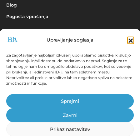
Blog
Pogosta vprašanja
Upravljanje soglasja
Povpraševanje
Za zagotavljanje najboljših izkušenj uporabljamo piškotke, ki služijo
shranjevanju in/ali dostopu do podatkov o napravi. Soglasje za te
tehnologije nam bo omogočilo obdelavo podatkov, kot so vedenje
pri brskanju ali edinstveni ID-ji, na tem spletnem mestu.
Neprivolitev ali preklic privolitve lahko negativno vpliva na nekatere
zmožnosti in funkcije.
Aplikacija EBONITETE.SI prikazuje podatke iz virov, ki so javno
dostopni!
Sprejmi
© Prva bonitetna agencija d.o.o., 2026.
Vse pravice pridržane. ISSN 2536-2712
Zavrni
Prikaz nastavitev
Tehnične zahteve
|
Splošni pogoji
|
Pravna obvestila
Izjava o varovanju osebnih podatkov
|
Informacije o