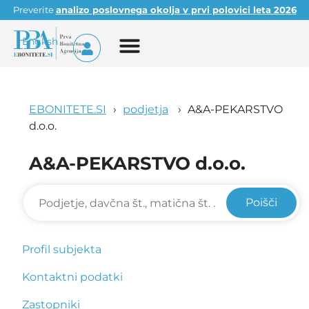
Preverite
analizo poslovnega okolja v prvi polovici leta 2026
English
EBONITETE.SI
podjetja
A&A-PEKARSTVO
d.o.o.
A&A-PEKARSTVO d.o.o.
Poišči
Profil subjekta
Kontaktni podatki
Zastopniki