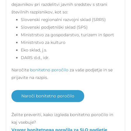
dejavnikov pri razdelitvi javnih sredstev s strani
številnih razpisnikov, kot so:
Slovenski regionalni razvojni sklad (SRRS)
Slovenski podjetniški sklad (SPS)
Ministrstvo za gospodarstvo, turizem in šport
Ministrstvo za kulturo
Eko sklad, j.s.
DARS d.d., idr.
Naročite
bonitetno poročilo
za vaše podjetje in se
prijavite na razpis.
Naroči bonitetno poročilo
Želite preveriti, kako izgleda bonitetno poročilo in
kaj vsebuje?
Vzorec bonitetnega poročila za SLO podjetje