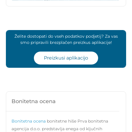
Želite dostopati do vseh podatkov podjetij? Za vas
smo pripravili brezplačen preizkus aplikacije!
Preizkusi aplikacijo
Bonitetna ocena
Bonitetna ocena
bonitetne hiše Prva bonitetna
agencija d.o.o. predstavlja enega od ključnih