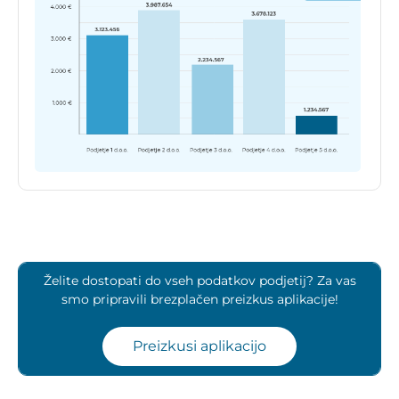
Želite dostopati do vseh podatkov podjetij? Za vas
smo pripravili brezplačen preizkus aplikacije!
Preizkusi aplikacijo