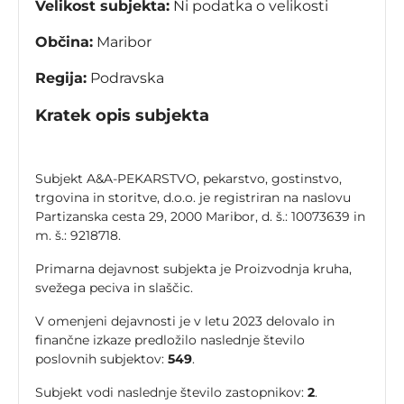
Velikost subjekta:
Ni podatka o velikosti
Občina:
Maribor
Regija:
Podravska
Kratek opis subjekta
Subjekt A&A-PEKARSTVO, pekarstvo, gostinstvo,
trgovina in storitve, d.o.o. je registriran na naslovu
Partizanska cesta 29, 2000 Maribor, d. š.: 10073639 in
m. š.: 9218718.
Primarna dejavnost subjekta je Proizvodnja kruha,
svežega peciva in slaščic.
V omenjeni dejavnosti je v letu 2023 delovalo in
finančne izkaze predložilo naslednje število
poslovnih subjektov:
549
.
Subjekt vodi naslednje število zastopnikov:
2
.