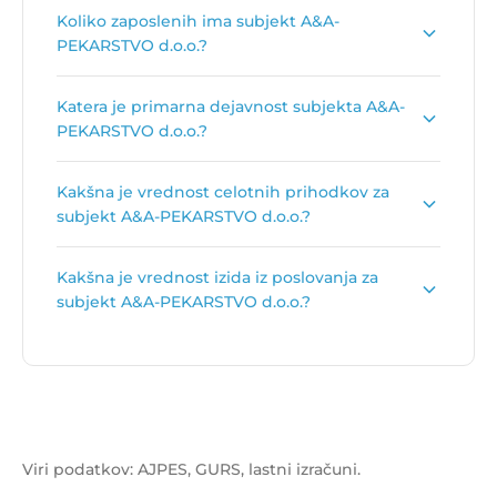
Naslov podjetja je
Partizanska cesta 29, 2000
Koliko zaposlenih ima subjekt A&A-
Maribor
.
PEKARSTVO d.o.o.?
Število zaposlenih je:
2
.
Katera je primarna dejavnost subjekta A&A-
PEKARSTVO d.o.o.?
Primarna dejavnost subjekta A&A-PEKARSTVO
Kakšna je vrednost celotnih prihodkov za
d.o.o. je
Proizvodnja kruha, svežega peciva in
subjekt A&A-PEKARSTVO d.o.o.?
slaščic
.
Vrednost celotnih prihodkov za subjekt A&A-
Kakšna je vrednost izida iz poslovanja za
PEKARSTVO d.o.o. je
162.917 €
.
subjekt A&A-PEKARSTVO d.o.o.?
Vrednost izida poslovanja za subjekt A&A-
PEKARSTVO d.o.o. je
37.445 €
.
Viri podatkov: AJPES, GURS, lastni izračuni.