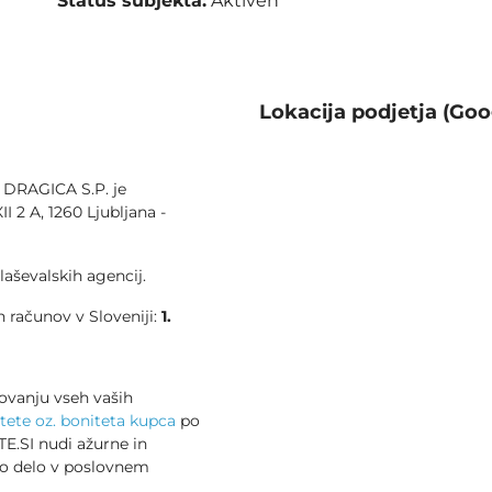
Status subjekta:
Aktiven
Lokacija podjetja (Goo
DRAGICA S.P. je
II 2 A, 1260 Ljubljana -
aševalskih agencij.
 računov v Sloveniji:
1.
ovanju vseh vaših
tete oz. boniteta kupca
po
E.SI nudi ažurne in
no delo v poslovnem