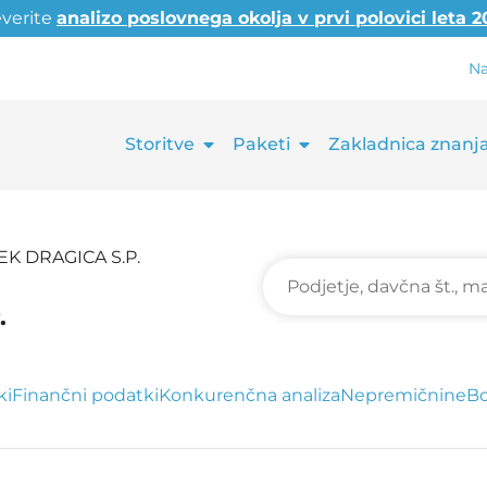
everite
analizo poslovnega okolja v prvi polovici leta 
Na
Storitve
Paketi
Zakladnica znanj
EK DRAGICA S.P.
.
ki
Finančni podatki
Konkurenčna analiza
Nepremičnine
Bo