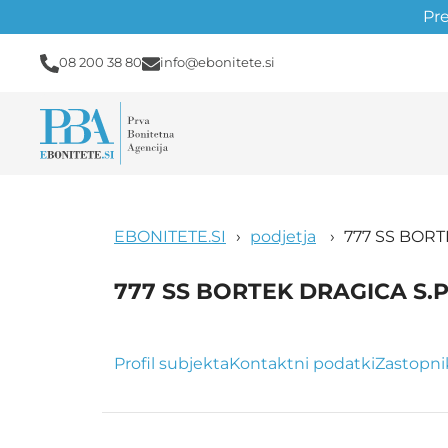
Pr
08 200 38 80
info@ebonitete.si
EBONITETE.SI
podjetja
777 SS BORT
777 SS BORTEK DRAGICA S.P
Profil subjekta
Kontaktni podatki
Zastopni