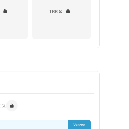
TRR 5:
SI.