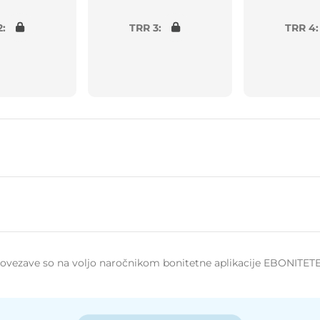
2:
TRR 3:
TRR 4:
 povezave so na voljo naročnikom bonitetne aplikacije EBONITETE.