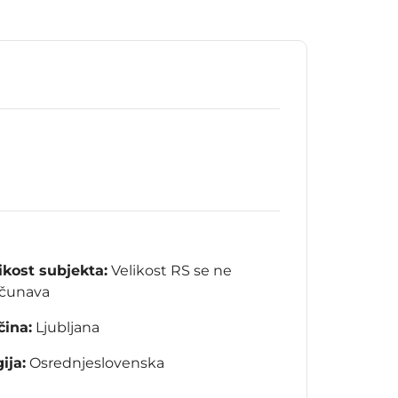
ikost subjekta:
Velikost RS se ne
ačunava
ina:
Ljubljana
ija:
Osrednjeslovenska