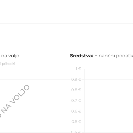
 na voljo
Sredstva:
Finančni podatki