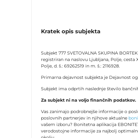
Kratek opis subjekta
Subjekt 777 SVETOVALNA SKUPINA BORTEK 
registriran na naslovu Ljubljana, Polje, cesta X
Polje, d. š.: 69262519 in m. š.: 2116928.
Primarna dejavnost subjekta je Dejavnost ogl
Subjekt ima odprtih naslednje število bančnih
Za subjekt ni na voljo finančnih podatkov.
Vas zanimajo podrobnejše informacije o posl
poslovnih partnerjev in njihove aktualne
boni
vašem izboru? Bonitetna aplikacija EBONITET
verodostojne informacije za najbolj optimal
okolju.