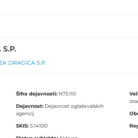
S.P.
K DRAGICA S.P.
Šifra dejavnosti:
N73.110
Vel
izr
Dejavnost:
Dejavnost oglaševalskih
agencij
Obč
SKIS:
S.14100
Reg