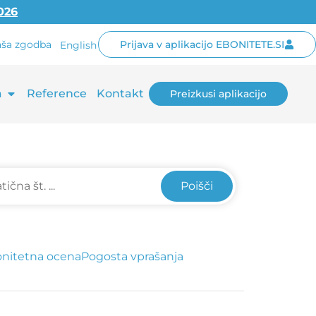
2026
ša zgodba
Prijava v aplikacijo EBONITETE.SI
English
a
Reference
Kontakt
Preizkusi aplikacijo
Poišči
nitetna ocena
Pogosta vprašanja