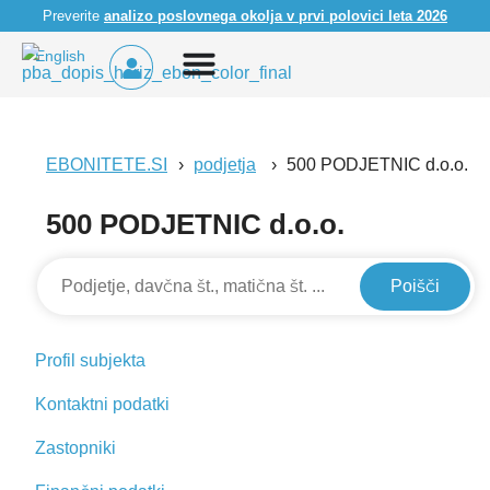
Preverite
analizo poslovnega okolja v prvi polovici leta 2026
English
EBONITETE.SI
podjetja
500 PODJETNIC d.o.o.
500 PODJETNIC d.o.o.
Poišči
Profil subjekta
Kontaktni podatki
Zastopniki