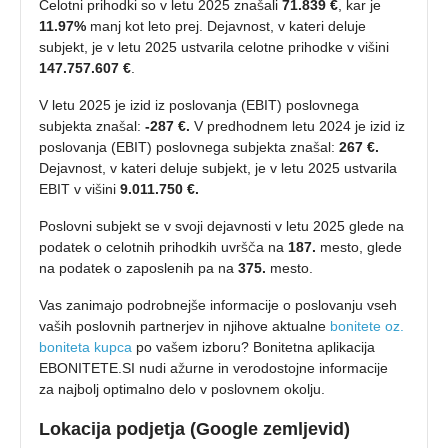
Celotni prihodki so v letu 2025 znašali
71.839 €
, kar je
11.97%
manj kot leto prej. Dejavnost, v kateri deluje
subjekt, je v letu 2025 ustvarila celotne prihodke v višini
147.757.607 €
.
V letu 2025 je izid iz poslovanja (EBIT) poslovnega
subjekta znašal:
-287 €.
V predhodnem letu 2024 je izid iz
poslovanja (EBIT) poslovnega subjekta znašal:
267 €.
Dejavnost, v kateri deluje subjekt, je v letu 2025 ustvarila
EBIT v višini
9.011.750 €.
Poslovni subjekt se v svoji dejavnosti v letu 2025 glede na
podatek o celotnih prihodkih uvršča na
187.
mesto, glede
na podatek o zaposlenih pa na
375.
mesto.
Vas zanimajo podrobnejše informacije o poslovanju vseh
vaših poslovnih partnerjev in njihove aktualne
bonitete oz.
boniteta kupca
po vašem izboru? Bonitetna aplikacija
EBONITETE.SI nudi ažurne in verodostojne informacije
za najbolj optimalno delo v poslovnem okolju.
Lokacija podjetja (Google zemljevid)