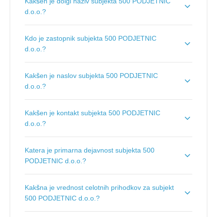
Kakšen je dolgi naziv subjekta 500 PODJETNIC
d.o.o.?
Dolgi naziv subjekta je
500 PODJETNIC, organizacija
Kdo je zastopnik subjekta 500 PODJETNIC
dogodkov, d.o.o.
.
d.o.o.?
Zastopnik podjetja je
Stane Turk
.
Kakšen je naslov subjekta 500 PODJETNIC
d.o.o.?
Naslov podjetja je
Dunajska cesta 156, 1000
Kakšen je kontakt subjekta 500 PODJETNIC
Ljubljana
.
d.o.o.?
Kontakt podjetja je
500podjetnic.si
.
Katera je primarna dejavnost subjekta 500
PODJETNIC d.o.o.?
Primarna dejavnost subjekta 500 PODJETNIC d.o.o. je
Kakšna je vrednost celotnih prihodkov za subjekt
Organiziranje razstav, sejmov, srečanj
.
500 PODJETNIC d.o.o.?
Vrednost celotnih prihodkov za subjekt 500