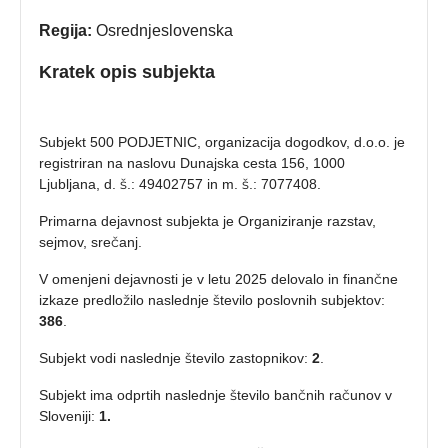
Regija:
Osrednjeslovenska
Kratek opis subjekta
Subjekt 500 PODJETNIC, organizacija dogodkov, d.o.o. je
registriran na naslovu Dunajska cesta 156, 1000
Ljubljana, d. š.: 49402757 in m. š.: 7077408.
Primarna dejavnost subjekta je Organiziranje razstav,
sejmov, srečanj.
V omenjeni dejavnosti je v letu 2025 delovalo in finančne
izkaze predložilo naslednje število poslovnih subjektov:
386
.
Subjekt vodi naslednje število zastopnikov:
2
.
Subjekt ima odprtih naslednje število bančnih računov v
Sloveniji:
1.