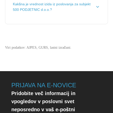
Kakšna je vrednost izida iz poslovanja za subjekt
PODJETNIC d.o.o. je
71.839 €
.
500 PODJETNIC d.o.o.?
Vrednost izida poslovanja za subjekt 500 PODJETNIC
d.o.o. je
-287 €
.
Viri podatkov: AJPES, GURS, lastni izračuni.
PRIJAVA NA E-NOVICE
Pridobite več informacij in
vpogledov v poslovni svet
neposredno v vaš e-poštni