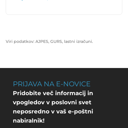
Vrednost izida poslovanja za subjekt SINORA,
KATARINA ZUPAN S.P. je
1.197 €
.
Viri podatkov: AJPES, GURS, lastni izračuni.
PRIJAVA NA E-NOVICE
Pridobite več informacij in
vpogledov v poslovni svet
neposredno v vaš e-poštni
nabiralnik!