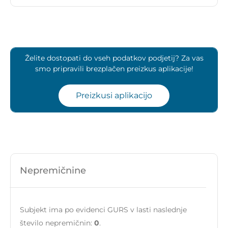
Želite dostopati do vseh podatkov podjetij? Za vas
smo pripravili brezplačen preizkus aplikacije!
Preizkusi aplikacijo
Nepremičnine
Subjekt ima po evidenci GURS v lasti naslednje
število nepremičnin:
0
.