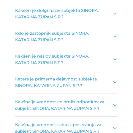
Kakšen je dolgi naziv subjekta SINORA,
KATARINA ZUPAN S.P.?
Dolgi naziv subjekta je
SINORA umetniško
Kdo je zastopnik subjekta SINORA,
ustvarjanje, KATARINA ZUPAN S.P.
.
KATARINA ZUPAN S.P.?
Zastopnik podjetja je
Primož Panker
.
Kakšen je naslov subjekta SINORA,
KATARINA ZUPAN S.P.?
Naslov podjetja je
Breg ob Savi 127, 4211
Katera je primarna dejavnost subjekta
Mavčiče
.
SINORA, KATARINA ZUPAN S.P.?
Primarna dejavnost subjekta SINORA, KATARINA
Kakšna je vrednost celotnih prihodkov za
ZUPAN S.P. je
Uprizoritvene umetnosti
.
subjekt SINORA, KATARINA ZUPAN S.P.?
Vrednost celotnih prihodkov za subjekt SINORA,
Kakšna je vrednost izida iz poslovanja za
KATARINA ZUPAN S.P. je
5.693 €
.
subjekt SINORA, KATARINA ZUPAN S.P.?