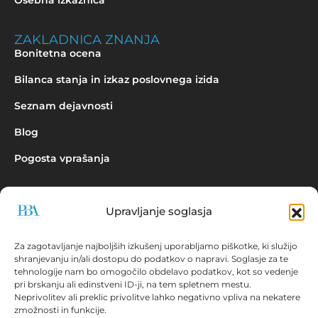
Osebna izkaznica
ZAKLADNICA ZNANJA
Bonitetna ocena
Bilanca stanja in izkaz poslovnega izida
Seznam dejavnosti
Blog
Pogosta vprašanja
Upravljanje soglasja
Povpraševanje
Za zagotavljanje najboljših izkušenj uporabljamo piškotke, ki služijo
shranjevanju in/ali dostopu do podatkov o napravi. Soglasje za te
tehnologije nam bo omogočilo obdelavo podatkov, kot so vedenje
pri brskanju ali edinstveni ID-ji, na tem spletnem mestu.
Neprivolitev ali preklic privolitve lahko negativno vpliva na nekatere
zmožnosti in funkcije.