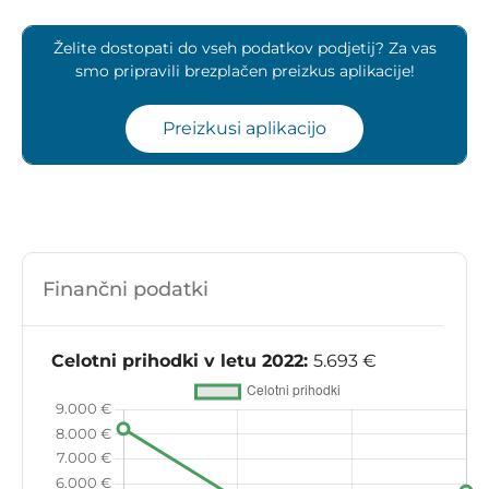
Želite dostopati do vseh podatkov podjetij? Za vas
smo pripravili brezplačen preizkus aplikacije!
Preizkusi aplikacijo
Finančni podatki
Celotni prihodki v letu 2022:
5.693 €