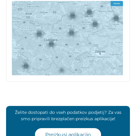
Želite dostopati do vseh podatkov podjetij? Za vas
smo pripravili brezplačen preizkus aplikacije!
Preizkusi aplikacijo