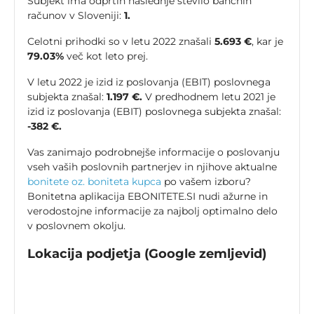
Subjekt ima odprtih naslednje število bančnih
računov v Sloveniji:
1.
Celotni prihodki so v letu 2022 znašali
5.693 €
, kar je
79.03%
več kot leto prej.
V letu 2022 je izid iz poslovanja (EBIT) poslovnega
subjekta znašal:
1.197 €.
V predhodnem letu 2021 je
izid iz poslovanja (EBIT) poslovnega subjekta znašal:
-382 €.
Vas zanimajo podrobnejše informacije o poslovanju
vseh vaših poslovnih partnerjev in njihove aktualne
bonitete oz. boniteta kupca
po vašem izboru?
Bonitetna aplikacija EBONITETE.SI nudi ažurne in
verodostojne informacije za najbolj optimalno delo
v poslovnem okolju.
Lokacija podjetja (Google zemljevid)