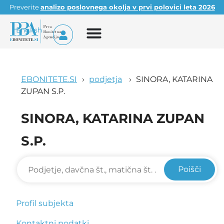
Preverite
analizo poslovnega okolja v prvi polovici leta 2026
English
EBONITETE.SI
podjetja
SINORA, KATARINA
ZUPAN S.P.
SINORA, KATARINA ZUPAN
S.P.
Poišči
Profil subjekta
Kontaktni podatki