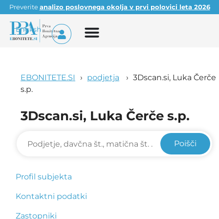
Preverite
analizo poslovnega okolja v prvi polovici leta 2026
English
EBONITETE.SI
podjetja
3Dscan.si, Luka Čerče
s.p.
3Dscan.si, Luka Čerče s.p.
Poišči
Profil subjekta
Kontaktni podatki
Zastopniki