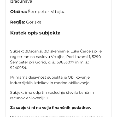
izračunava
Občina:
Šempeter-Vrtojba
Regija:
Goriška
Kratek opis subjekta
Subjekt 3Dscan.si, 3D skeniranje, Luka Čerče s.p. je
registriran na naslovu Vrtojba, Pod Lazami 1, 5290
Šempeter pri Gorici, d. š.: 59853077 in m. š.:
9240934.
Primarna dejavnost subjekta je Oblikovanje
industrijskih izdelkov in modno oblikovanje.
Subjekt ima odprtih naslednje število bančnih
računov v Sloveniji:
1.
Za subjekt ni na voljo finančnih podatkov.