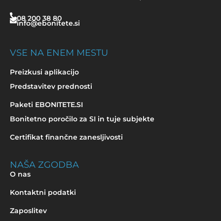
08 200 38 80
info@ebonitete.si
VSE NA ENEM MESTU
Preizkusi aplikacijo
Predstavitev prednosti
Paketi EBONITETE.SI
Bonitetno poročilo za SI in tuje subjekte
Certifikat finančne zanesljivosti
NAŠA ZGODBA
O nas
Kontaktni podatki
Zaposlitev