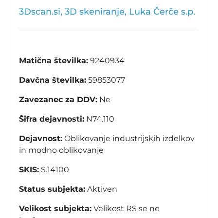
3Dscan.si, 3D skeniranje, Luka Čerče s.p.
Matična številka:
9240934
Davčna številka:
59853077
Zavezanec za DDV:
Ne
Šifra dejavnosti:
N74.110
Dejavnost:
Oblikovanje industrijskih izdelkov
in modno oblikovanje
SKIS:
S.14100
Status subjekta:
Aktiven
Velikost subjekta:
Velikost RS se ne