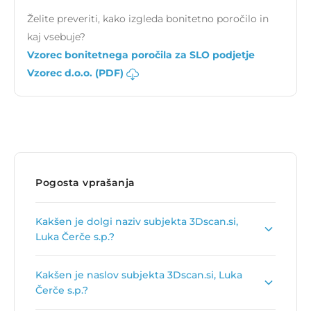
Želite preveriti, kako izgleda bonitetno poročilo in
kaj vsebuje?
Vzorec bonitetnega poročila za SLO podjetje
Vzorec d.o.o. (PDF)
Pogosta vprašanja
Kakšen je dolgi naziv subjekta 3Dscan.si,
Luka Čerče s.p.?
Dolgi naziv subjekta je
3Dscan.si, 3D skeniranje,
Kakšen je naslov subjekta 3Dscan.si, Luka
Luka Čerče s.p.
.
Čerče s.p.?