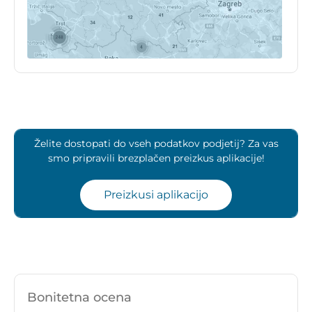
Želite dostopati do vseh podatkov podjetij? Za vas
smo pripravili brezplačen preizkus aplikacije!
Preizkusi aplikacijo
Bonitetna ocena