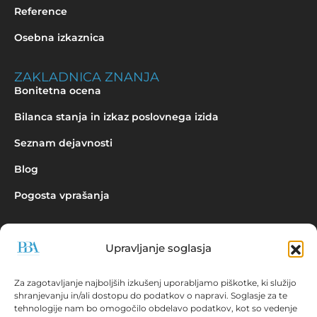
Reference
Osebna izkaznica
ZAKLADNICA ZNANJA
Bonitetna ocena
Bilanca stanja in izkaz poslovnega izida
Seznam dejavnosti
Blog
Pogosta vprašanja
Upravljanje soglasja
Povpraševanje
Za zagotavljanje najboljših izkušenj uporabljamo piškotke, ki služijo
shranjevanju in/ali dostopu do podatkov o napravi. Soglasje za te
tehnologije nam bo omogočilo obdelavo podatkov, kot so vedenje