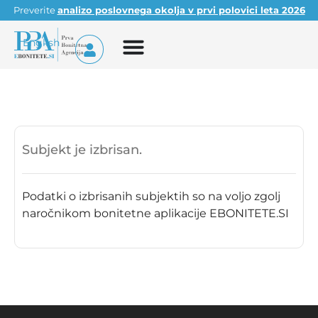
Preverite
analizo poslovnega okolja v prvi polovici leta 2026
English
Subjekt je izbrisan.
Podatki o izbrisanih subjektih so na voljo zgolj
naročnikom bonitetne aplikacije EBONITETE.SI