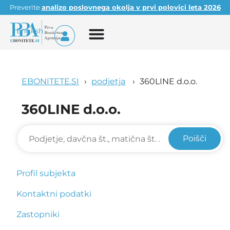
Preverite
analizo poslovnega okolja v prvi polovici leta 2026
English
EBONITETE.SI
podjetja
360LINE d.o.o.
360LINE d.o.o.
Poišči
Profil subjekta
Kontaktni podatki
Zastopniki