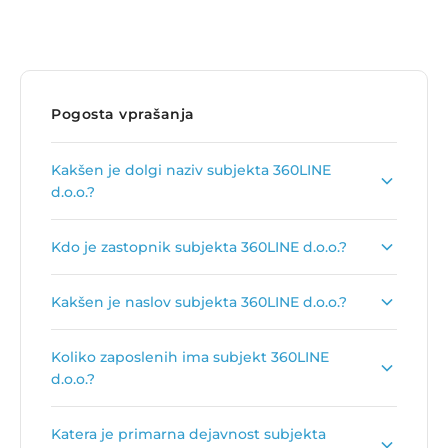
Pogosta vprašanja
Kakšen je dolgi naziv subjekta 360LINE
d.o.o.?
Dolgi naziv subjekta je
360LINE,športna
Kdo je zastopnik subjekta 360LINE d.o.o.?
oprema, d.o.o.
.
Zastopnik podjetja je
Simon Margon
.
Kakšen je naslov subjekta 360LINE d.o.o.?
Naslov podjetja je
Bač 49 A, 6253 Knežak
.
Koliko zaposlenih ima subjekt 360LINE
d.o.o.?
Število zaposlenih je:
25
.
Katera je primarna dejavnost subjekta