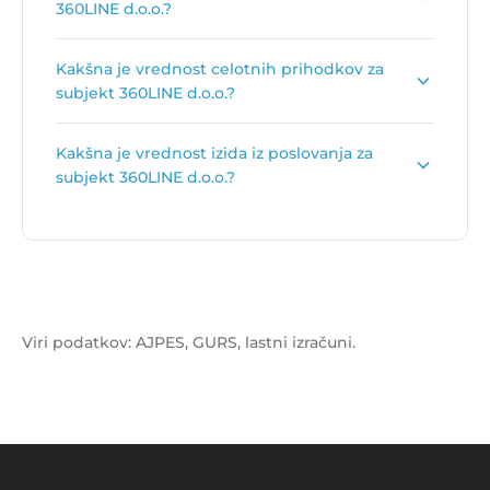
360LINE d.o.o.?
Primarna dejavnost subjekta 360LINE d.o.o. je
Kakšna je vrednost celotnih prihodkov za
Proizvodnja športne opreme
.
subjekt 360LINE d.o.o.?
Vrednost celotnih prihodkov za subjekt 360LINE
Kakšna je vrednost izida iz poslovanja za
d.o.o. je
2.538.579 €
.
subjekt 360LINE d.o.o.?
Vrednost izida poslovanja za subjekt 360LINE
d.o.o. je
73.699 €
.
Viri podatkov: AJPES, GURS, lastni izračuni.