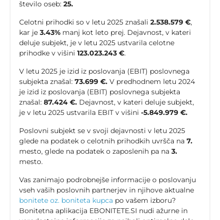
število oseb:
25.
Celotni prihodki so v letu 2025 znašali
2.538.579 €
,
kar je
3.43%
manj kot leto prej. Dejavnost, v kateri
deluje subjekt, je v letu 2025 ustvarila celotne
prihodke v višini
123.023.243 €
.
V letu 2025 je izid iz poslovanja (EBIT) poslovnega
subjekta znašal:
73.699 €.
V predhodnem letu 2024
je izid iz poslovanja (EBIT) poslovnega subjekta
znašal:
87.424 €.
Dejavnost, v kateri deluje subjekt,
je v letu 2025 ustvarila EBIT v višini
-5.849.979 €.
Poslovni subjekt se v svoji dejavnosti v letu 2025
glede na podatek o celotnih prihodkih uvršča na
7.
mesto, glede na podatek o zaposlenih pa na
3.
mesto.
Vas zanimajo podrobnejše informacije o poslovanju
vseh vaših poslovnih partnerjev in njihove aktualne
bonitete oz. boniteta kupca
po vašem izboru?
Bonitetna aplikacija EBONITETE.SI nudi ažurne in