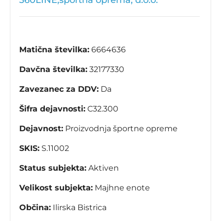
360LINE,športna oprema, d.o.o.
Matična številka:
6664636
Davčna številka:
32177330
Zavezanec za DDV:
Da
Šifra dejavnosti:
C32.300
Dejavnost:
Proizvodnja športne opreme
SKIS:
S.11002
Status subjekta:
Aktiven
Velikost subjekta:
Majhne enote
Občina:
Ilirska Bistrica