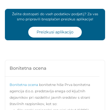
Želite dostopati do vseh podatkov podjetij? Za vas
smo pripravili brezplačen preizkus aplikacije!
Preizkusi aplikacijo
Bonitetna ocena
Bonitetna ocena
bonitetne hiše Prva bonitetna
agencija d.o.o. predstavlja enega od ključnih
dejavnikov pri razdelitvi javnih sredstev s strani
številnih razpisnikov, kot so: