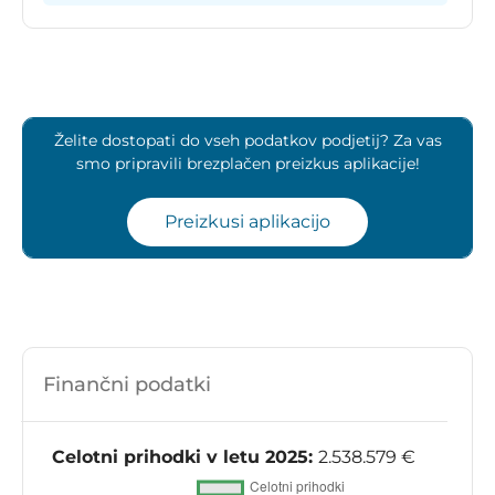
Želite dostopati do vseh podatkov podjetij? Za vas
smo pripravili brezplačen preizkus aplikacije!
Preizkusi aplikacijo
Finančni podatki
Celotni prihodki v letu 2025:
2.538.579 €