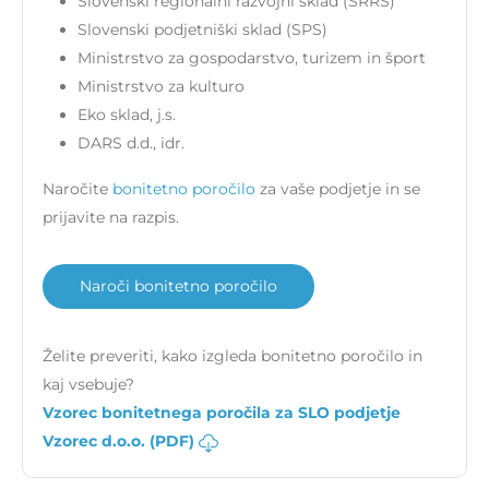
Slovenski regionalni razvojni sklad (SRRS)
Slovenski podjetniški sklad (SPS)
Ministrstvo za gospodarstvo, turizem in šport
Ministrstvo za kulturo
Eko sklad, j.s.
DARS d.d., idr.
Naročite
bonitetno poročilo
za vaše podjetje in se
prijavite na razpis.
Naroči bonitetno poročilo
Želite preveriti, kako izgleda bonitetno poročilo in
kaj vsebuje?
Vzorec bonitetnega poročila za SLO podjetje
Vzorec d.o.o. (PDF)