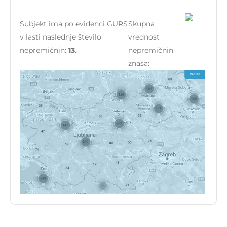
Subjekt ima po evidenci GURS
Skupna
v lasti naslednje število
vrednost
nepremičnin:
13
.
nepremičnin
znaša: