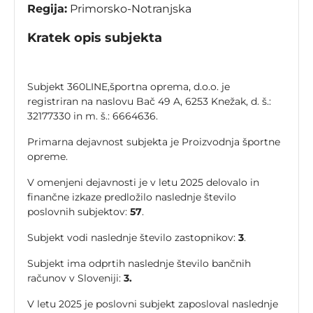
Regija:
Primorsko-Notranjska
Kratek opis subjekta
Subjekt 360LINE,športna oprema, d.o.o. je
registriran na naslovu Bač 49 A, 6253 Knežak, d. š.:
32177330 in m. š.: 6664636.
Primarna dejavnost subjekta je Proizvodnja športne
opreme.
V omenjeni dejavnosti je v letu 2025 delovalo in
finančne izkaze predložilo naslednje število
poslovnih subjektov:
57
.
Subjekt vodi naslednje število zastopnikov:
3
.
Subjekt ima odprtih naslednje število bančnih
računov v Sloveniji:
3.
V letu 2025 je poslovni subjekt zaposloval naslednje